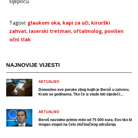
sljepoću.
Tagovi:
glaukom oka
,
kapi za oči
,
kirurški
zahvat
,
laserski tretman
,
oftalmolog
,
povišen
očni tlak
NAJNOVIJE VIJESTI
AKTUALNO
Donosimo sve poruke zbog kojih je Beroš u zatvoru.
Kralo se godinama. Tko će iz vlade biti sljedeći
uhićen?
AKTUALNO
Beroš navodno primio mito od 75 000 eura. Evo tko bi
mogao stajati na čelu zločinačkog udruženja