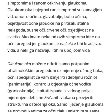
simptomima i ranom otkrivanju glaukoma.
Glaukom oka i njegovi rani simptomi su zamagljen
vid, umor u očima, glavobolje, bol u očima,
osjetljivost očne jabučice na pritisak, stalna
nelagoda, suzne oči, crvene oči, osjetljivost na
svjetlo. Ako imate neke od ovih simptoma idite na
očni pregled jer glaukom je najčešće tihi kradljivac
vida, a neki ga nazivaju i tihim ubojicom vida.
Glaukom oka
možete otkriti samo potpunim
oftalmološkim pregledom uz mjerenje očnog tlaka,
očni specijalist će vam izmjeriti i debljinu rožnice
(pahimetrija), kontrolu otjecanja očne vodice
(gonioskopija), ispitati ispade iz vidnog polja i
mjerenjem debljine živčanih vlakana provjeriti
strukturna oštećenja oka. Samo liječenje glaukoma
se provodi kapima za očni tlak, umjetnim suzama