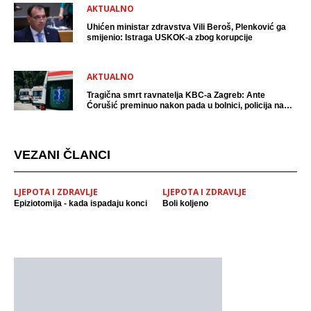
AKTUALNO
Uhićen ministar zdravstva Vili Beroš, Plenković ga
smijenio: Istraga USKOK-a zbog korupcije
AKTUALNO
Tragična smrt ravnatelja KBC-a Zagreb: Ante
Ćorušić preminuo nakon pada u bolnici, policija na
mjestu događaja
VEZANI ČLANCI
LJEPOTA I ZDRAVLJE
LJEPOTA I ZDRAVLJE
Epiziotomija - kada ispadaju konci
Boli koljeno