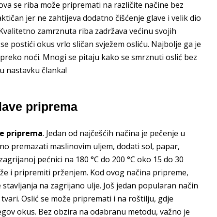
 ova se riba može pripremati na različite načine bez
ktičan jer ne zahtijeva dodatno čišćenje glave i velik dio
Kvalitetno zamrznuta riba zadržava većinu svojih
e postići okus vrlo sličan svježem osliću. Najbolje ga je
 preko noći. Mnogi se pitaju kako se smrznuti oslić bez
 u nastavku članka!
glave priprema
ve priprema
. Jedan od najčešćih načina je pečenje u
ano premazati maslinovim uljem, dodati sol, papar,
zagrijanoj pećnici na 180 °C do 200 °C oko 15 do 30
može i pripremiti prženjem. Kod ovog načina pripreme,
e stavljanja na zagrijano ulje. Još jedan popularan način
vari. Oslić se može pripremati i na roštilju, gdje
gov okus. Bez obzira na odabranu metodu, važno je