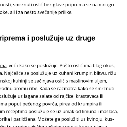
anosti, smrznuti oslić bez glave priprema se na mnogo
ke, ali i za nešto svečanije prilike.
riprema i poslužuje uz druge
ema
, već i kako se poslužuje. Pošto oslić ima blag okus,
a. Najčešće se poslužuje uz kuhani krumpir, blitvu, rižu
nskoj kuhinji se začinjava oslić s maslinovim uljem,
irodnu aromu ribe. Kada se razmatra kako se smrznuti
užuje uz lagane salate od rajčice, krastavaca ili
zima poput pečenog povrća, pirea od krumpira ili
kim receptima poslužuje se uz umak od limuna i maslaca,
ika i patlidžana. Možete ga poslužiti uz kvinoju, kus-
laže i s raznim svježim začinima poput kopra, vlasca,