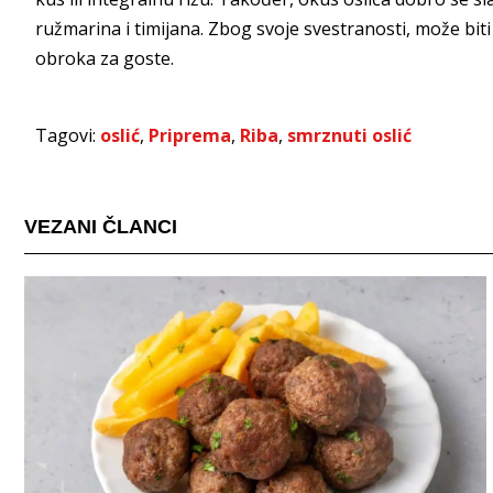
ružmarina i timijana. Zbog svoje svestranosti, može bi
obroka za goste.
Tagovi:
oslić
,
Priprema
,
Riba
,
smrznuti oslić
VEZANI ČLANCI