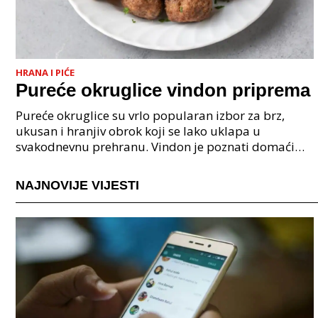
HRANA I PIĆE
Pureće okruglice vindon priprema
Pureće okruglice su vrlo popularan izbor za brz,
ukusan i hranjiv obrok koji se lako uklapa u
svakodnevnu prehranu. Vindon je poznati domaći
proizvođač nudi kvalitetne pureće proizvode koji
omogućuju
NAJNOVIJE VIJESTI