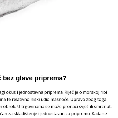
ić bez glave priprema?
lagi okus i jednostavna priprema. Riječ je o morskoj ribi
teina te relativno niski udio masnoće. Upravo zbog toga
san obrok. U trgovinama se može pronaći svjež ili smrznut,
tičan za skladištenje i jednostavan za pripremu. Kada se