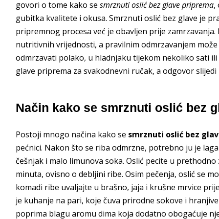
govori o tome kako se
smrznuti oslić bez glave priprema
,
gubitka kvalitete i okusa. Smrznuti oslić bez glave je pra
pripremnog procesa već je obavljen prije zamrzavanja. 
nutritivnih vrijednosti, a pravilnim odmrzavanjem može s
odmrzavati polako, u hladnjaku tijekom nekoliko sati ili
glave priprema za svakodnevni ručak, a odgovor slijedi
Način kako se smrznuti oslić bez 
Postoji mnogo načina kako se
smrznuti oslić bez gla
pećnici. Nakon što se riba odmrzne, potrebno ju je lag
češnjak i malo limunova soka. Oslić pecite u prethodno 
minuta, ovisno o debljini ribe. Osim pečenja, oslić se 
komadi ribe uvaljajte u brašno, jaja i krušne mrvice prij
je kuhanje na pari, koje čuva prirodne sokove i hranjive t
poprima blagu aromu dima koja dodatno obogaćuje nje