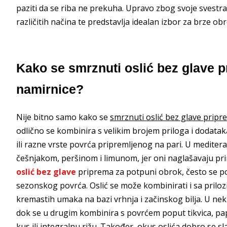
paziti da se riba ne prekuha. Upravo zbog svoje svestr
različitih načina te predstavlja idealan izbor za brze obro
Kako se smrznuti oslić bez glave p
namirnice?
Nije bitno samo kako se
smrznuti oslić bez glave pripr
odlično se kombinira s velikim brojem priloga i dodatak
ili razne vrste povrća pripremljenog na pari. U meditera
češnjakom, peršinom i limunom, jer oni naglašavaju pr
oslić bez glave
priprema za potpuni obrok, često se posl
sezonskog povrća. Oslić se može kombinirati i sa prilo
kremastih umaka na bazi vrhnja i začinskog bilja. U ne
dok se u drugim kombinira s povrćem poput tikvica, papr
kus ili integralnu rižu. Također, okus oslića dobro se s