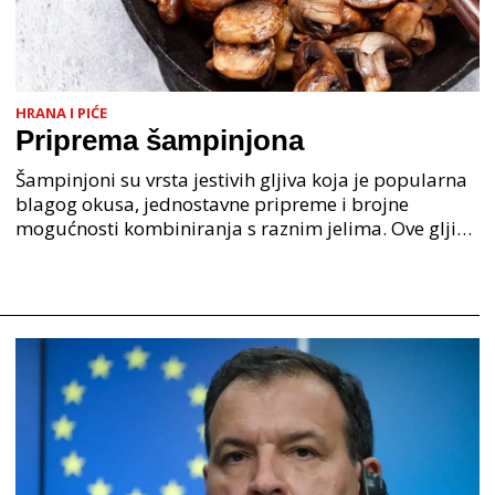
HRANA I PIĆE
Priprema šampinjona
Šampinjoni su vrsta jestivih gljiva koja je popularna
blagog okusa, jednostavne pripreme i brojne
mogućnosti kombiniranja s raznim jelima. Ove gljive
se mogu pronaći tijekom cijele godine u trgovinama