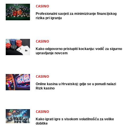
CASINO
Profesionalni savjeti za minimiziranje financijskog
rizika pri igranju
CASINO
Kako odgovorno pristupiti kockanju: vodič za sigurno
upravljanje novcem
CASINO
Online kasina u Hrvatskoj: gdje se u ponudi nalazi
Rizk kasino
CASINO
Kako igrati igre s visokom volatilnošću za velike
dobitke