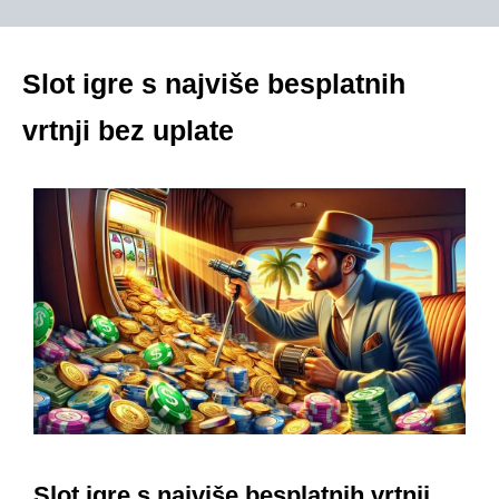
Slot igre s najviše besplatnih
vrtnji bez uplate
Slot igre s najviše besplatnih vrtnji