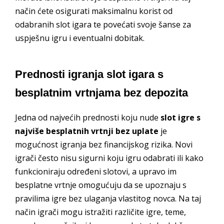
način ćete osigurati maksimalnu korist od
odabranih slot igara te povećati svoje šanse za
uspješnu igru i eventualni dobitak.
Prednosti igranja slot igara s
besplatnim vrtnjama bez depozita
Jedna od najvećih prednosti koju nude
slot igre s
najviše besplatnih vrtnji bez uplate
je
mogućnost igranja bez financijskog rizika. Novi
igrači često nisu sigurni koju igru odabrati ili kako
funkcioniraju određeni slotovi, a upravo im
besplatne vrtnje omogućuju da se upoznaju s
pravilima igre bez ulaganja vlastitog novca. Na taj
način igrači mogu istražiti različite igre, teme,