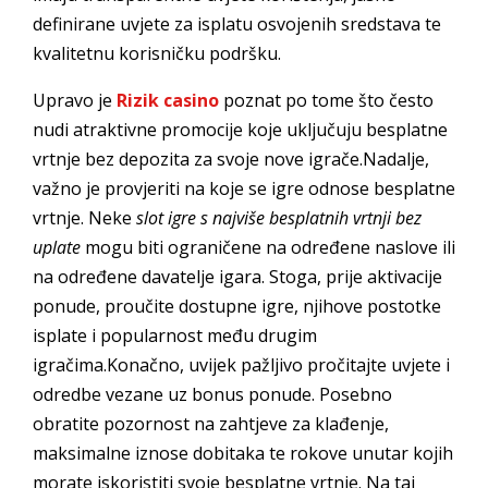
definirane uvjete za isplatu osvojenih sredstava te
kvalitetnu korisničku podršku.
Upravo je
Rizik casino
poznat po tome što često
nudi atraktivne promocije koje uključuju besplatne
vrtnje bez depozita za svoje nove igrače.Nadalje,
važno je provjeriti na koje se igre odnose besplatne
vrtnje. Neke
slot igre s najviše besplatnih vrtnji bez
uplate
mogu biti ograničene na određene naslove ili
na određene davatelje igara. Stoga, prije aktivacije
ponude, proučite dostupne igre, njihove postotke
isplate i popularnost među drugim
igračima.Konačno, uvijek pažljivo pročitajte uvjete i
odredbe vezane uz bonus ponude. Posebno
obratite pozornost na zahtjeve za klađenje,
maksimalne iznose dobitaka te rokove unutar kojih
morate iskoristiti svoje besplatne vrtnje. Na taj