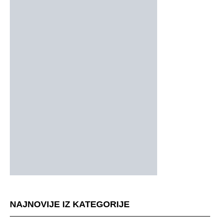
NAJNOVIJE IZ KATEGORIJE