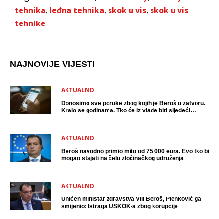
tehnika
,
leđna tehnika
,
skok u vis
,
skok u vis
tehnike
NAJNOVIJE VIJESTI
AKTUALNO
Donosimo sve poruke zbog kojih je Beroš u zatvoru.
Kralo se godinama. Tko će iz vlade biti sljedeći
uhićen?
AKTUALNO
Beroš navodno primio mito od 75 000 eura. Evo tko bi
mogao stajati na čelu zločinačkog udruženja
AKTUALNO
Uhićen ministar zdravstva Vili Beroš, Plenković ga
smijenio: Istraga USKOK-a zbog korupcije