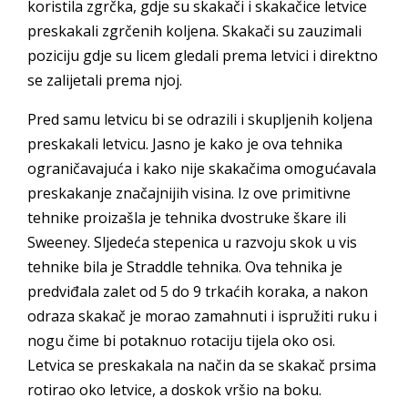
koristila zgrčka, gdje su skakači i skakačice letvice
preskakali zgrčenih koljena. Skakači su zauzimali
poziciju gdje su licem gledali prema letvici i direktno
se zalijetali prema njoj.
Pred samu letvicu bi se odrazili i skupljenih koljena
preskakali letvicu. Jasno je kako je ova tehnika
ograničavajuća i kako nije skakačima omogućavala
preskakanje značajnijih visina. Iz ove primitivne
tehnike proizašla je tehnika dvostruke škare ili
Sweeney. Sljedeća stepenica u razvoju skok u vis
tehnike bila je Straddle tehnika. Ova tehnika je
predviđala zalet od 5 do 9 trkaćih koraka, a nakon
odraza skakač je morao zamahnuti i ispružiti ruku i
nogu čime bi potaknuo rotaciju tijela oko osi.
Letvica se preskakala na način da se skakač prsima
rotirao oko letvice, a doskok vršio na boku.