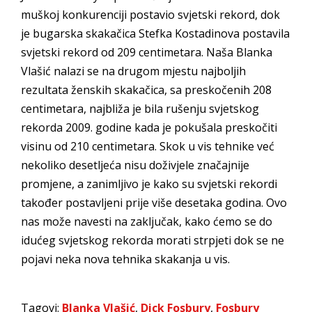
muškoj konkurenciji postavio svjetski rekord, dok
je bugarska skakačica Stefka Kostadinova postavila
svjetski rekord od 209 centimetara. Naša Blanka
Vlašić nalazi se na drugom mjestu najboljih
rezultata ženskih skakačica, sa preskočenih 208
centimetara, najbliža je bila rušenju svjetskog
rekorda 2009. godine kada je pokušala preskočiti
visinu od 210 centimetara. Skok u vis tehnike već
nekoliko desetljeća nisu doživjele značajnije
promjene, a zanimljivo je kako su svjetski rekordi
također postavljeni prije više desetaka godina. Ovo
nas može navesti na zaključak, kako ćemo se do
idućeg svjetskog rekorda morati strpjeti dok se ne
pojavi neka nova tehnika skakanja u vis.
Tagovi:
Blanka Vlašić
,
Dick Fosbury
,
Fosbury