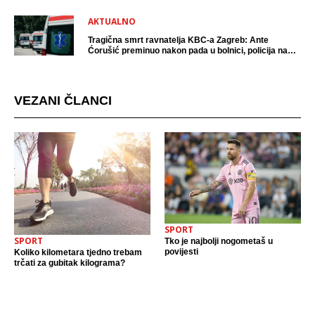
AKTUALNO
Tragična smrt ravnatelja KBC-a Zagreb: Ante
Ćorušić preminuo nakon pada u bolnici, policija na
mjestu događaja
VEZANI ČLANCI
SPORT
SPORT
Tko je najbolji nogometaš u
povijesti
Koliko kilometara tjedno trebam
trčati za gubitak kilograma?