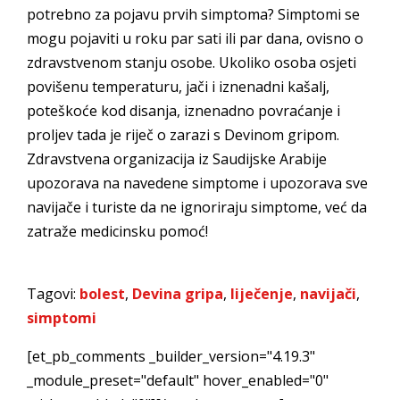
potrebno za pojavu prvih simptoma? Simptomi se
mogu pojaviti u roku par sati ili par dana, ovisno o
zdravstvenom stanju osobe. Ukoliko osoba osjeti
povišenu temperaturu, jači i iznenadni kašalj,
poteškoće kod disanja, iznenadno povraćanje i
proljev tada je riječ o zarazi s Devinom gripom.
Zdravstvena organizacija iz Saudijske Arabije
upozorava na navedene simptome i upozorava sve
navijače i turiste da ne ignoriraju simptome, već da
zatraže medicinsku pomoć!
Tagovi:
bolest
,
Devina gripa
,
liječenje
,
navijači
,
simptomi
[et_pb_comments _builder_version="4.19.3"
_module_preset="default" hover_enabled="0"