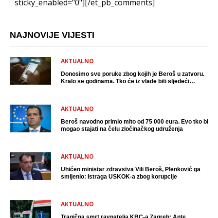
sticky_enabled="0"][/et_pb_comments]
NAJNOVIJE VIJESTI
AKTUALNO
Donosimo sve poruke zbog kojih je Beroš u zatvoru.
Kralo se godinama. Tko će iz vlade biti sljedeći
uhićen?
AKTUALNO
Beroš navodno primio mito od 75 000 eura. Evo tko bi
mogao stajati na čelu zločinačkog udruženja
AKTUALNO
Uhićen ministar zdravstva Vili Beroš, Plenković ga
smijenio: Istraga USKOK-a zbog korupcije
AKTUALNO
Tragična smrt ravnatelja KBC-a Zagreb: Ante