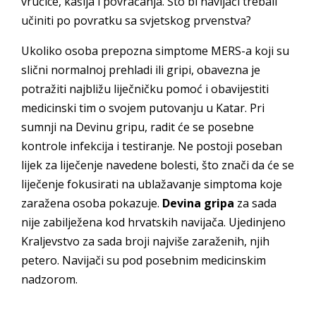
vrućice, kašlja i povraćanja. Što bi navijači trebali
učiniti po povratku sa svjetskog prvenstva?
Ukoliko osoba prepozna simptome MERS-a koji su
slični normalnoj prehladi ili gripi, obavezna je
potražiti najbližu liječničku pomoć i obavijestiti
medicinski tim o svojem putovanju u Katar. Pri
sumnji na Devinu gripu, radit će se posebne
kontrole infekcija i testiranje. Ne postoji poseban
lijek za liječenje navedene bolesti, što znači da će se
liječenje fokusirati na ublažavanje simptoma koje
zaražena osoba pokazuje.
Devina gripa
za sada
nije zabilježena kod hrvatskih navijača. Ujedinjeno
Kraljevstvo za sada broji najviše zaraženih, njih
petero. Navijači su pod posebnim medicinskim
nadzorom.