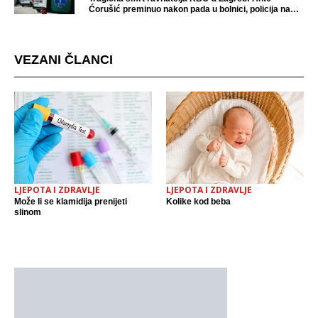
Ćorušić preminuo nakon pada u bolnici, policija na
mjestu događaja
VEZANI ČLANCI
LJEPOTA I ZDRAVLJE
LJEPOTA I ZDRAVLJE
Može li se klamidija prenijeti
Kolike kod beba
slinom