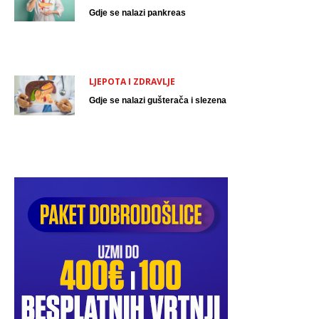
Gdje se nalazi pankreas
LJEPOTA I ZDRAVLJE
Gdje se nalazi gušterača i slezena