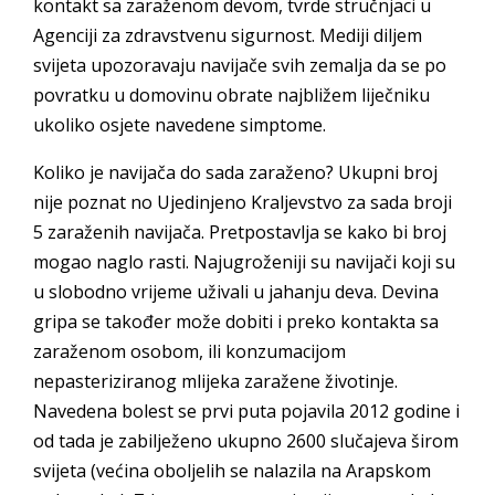
kontakt sa zaraženom devom, tvrde stručnjaci u
Agenciji za zdravstvenu sigurnost. Mediji diljem
svijeta upozoravaju navijače svih zemalja da se po
povratku u domovinu obrate najbližem liječniku
ukoliko osjete navedene simptome.
Koliko je navijača do sada zaraženo? Ukupni broj
nije poznat no Ujedinjeno Kraljevstvo za sada broji
5 zaraženih navijača. Pretpostavlja se kako bi broj
mogao naglo rasti. Najugroženiji su navijači koji su
u slobodno vrijeme uživali u jahanju deva. Devina
gripa se također može dobiti i preko kontakta sa
zaraženom osobom, ili konzumacijom
nepasteriziranog mlijeka zaražene životinje.
Navedena bolest se prvi puta pojavila 2012 godine i
od tada je zabilježeno ukupno 2600 slučajeva širom
svijeta (većina oboljelih se nalazila na Arapskom