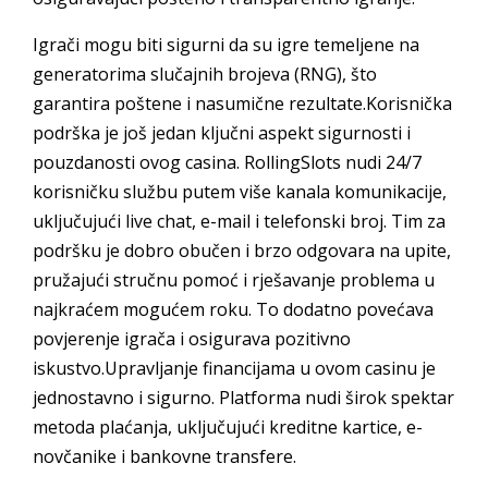
Igrači mogu biti sigurni da su igre temeljene na
generatorima slučajnih brojeva (RNG), što
garantira poštene i nasumične rezultate.Korisnička
podrška je još jedan ključni aspekt sigurnosti i
pouzdanosti ovog casina. RollingSlots nudi 24/7
korisničku službu putem više kanala komunikacije,
uključujući live chat, e-mail i telefonski broj. Tim za
podršku je dobro obučen i brzo odgovara na upite,
pružajući stručnu pomoć i rješavanje problema u
najkraćem mogućem roku. To dodatno povećava
povjerenje igrača i osigurava pozitivno
iskustvo.Upravljanje financijama u ovom casinu je
jednostavno i sigurno. Platforma nudi širok spektar
metoda plaćanja, uključujući kreditne kartice, e-
novčanike i bankovne transfere.