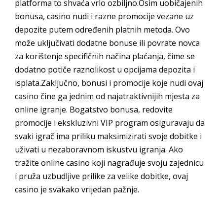
platforma to shvaća vrlo ozbiljno.Osim uobičajenih
bonusa, casino nudi i razne promocije vezane uz
depozite putem određenih platnih metoda. Ovo
može uključivati dodatne bonuse ili povrate novca
za korištenje specifičnih načina plaćanja, čime se
dodatno potiče raznolikost u opcijama depozita i
isplata.Zaključno, bonusi i promocije koje nudi ovaj
casino čine ga jednim od najatraktivnijih mjesta za
online igranje. Bogatstvo bonusa, redovite
promocije i ekskluzivni VIP program osiguravaju da
svaki igrač ima priliku maksimizirati svoje dobitke i
uživati u nezaboravnom iskustvu igranja. Ako
tražite online casino koji nagrađuje svoju zajednicu
i pruža uzbudljive prilike za velike dobitke, ovaj
casino je svakako vrijedan pažnje.