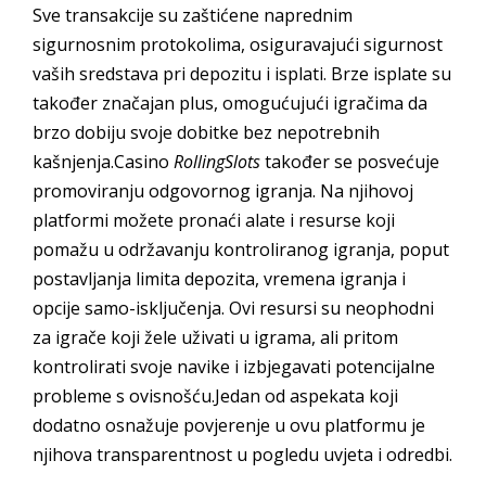
Sve transakcije su zaštićene naprednim
sigurnosnim protokolima, osiguravajući sigurnost
vaših sredstava pri depozitu i isplati. Brze isplate su
također značajan plus, omogućujući igračima da
brzo dobiju svoje dobitke bez nepotrebnih
kašnjenja.Casino
RollingSlots
također se posvećuje
promoviranju odgovornog igranja. Na njihovoj
platformi možete pronaći alate i resurse koji
pomažu u održavanju kontroliranog igranja, poput
postavljanja limita depozita, vremena igranja i
opcije samo-isključenja. Ovi resursi su neophodni
za igrače koji žele uživati u igrama, ali pritom
kontrolirati svoje navike i izbjegavati potencijalne
probleme s ovisnošću.Jedan od aspekata koji
dodatno osnažuje povjerenje u ovu platformu je
njihova transparentnost u pogledu uvjeta i odredbi.