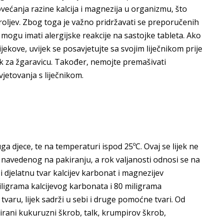
ećanja razine kalcija i magnezija u organizmu, što
proljev. Zbog toga je važno pridržavati se preporučenih
di mogu imati alergijske reakcije na sastojke tableta. Ako
jekove, uvijek se posavjetujte sa svojim liječnikom prije
ijek za žgaravicu. Također, nemojte premašivati
vjetovanja s liječnikom.
ga djece, te na temperaturi ispod 25ºC. Ovaj se lijek ne
 navedenog na pakiranju, a rok valjanosti odnosi se na
 djelatnu tvar kalcijev karbonat i magnezijev
iligrama kalcijevog karbonata i 80 miligrama
varu, lijek sadrži u sebi i druge pomoćne tvari. Od
rani kukuruzni škrob, talk, krumpirov škrob,