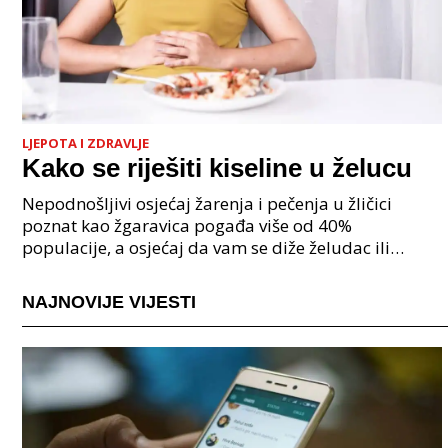
LJEPOTA I ZDRAVLJE
Kako se riješiti kiseline u želucu
Nepodnošljivi osjećaj žarenja i pečenja u žličici
poznat kao žgaravica pogađa više od 40%
populacije, a osjećaj da vam se diže želudac ili
osjećaj da se želučani sadržaj vraća u jednjak,
podrigivanje,
NAJNOVIJE VIJESTI