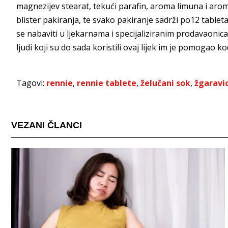
magnezijev stearat, tekući parafin, aroma limuna i arom
blister pakiranja, te svako pakiranje sadrži po12 tablet
se nabaviti u ljekarnama i specijaliziranim prodavaonica
ljudi koji su do sada koristili ovaj lijek im je pomogao
Tagovi:
rennie
,
rennie tablete
,
želučani sok
,
žgaravi
VEZANI ČLANCI