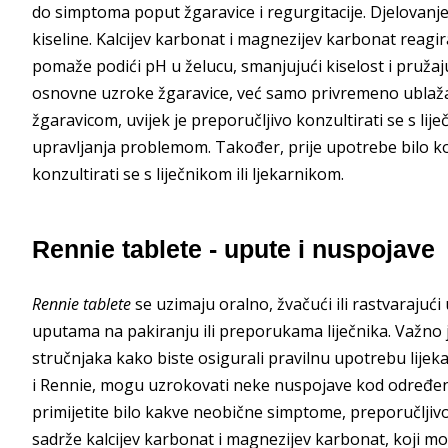
do simptoma poput žgaravice i regurgitacije. Djelovanje 
kiseline. Kalcijev karbonat i magnezijev karbonat reagira
pomaže podići pH u želucu, smanjujući kiselost i pružaj
osnovne uzroke žgaravice, već samo privremeno ublažav
žgaravicom, uvijek je preporučljivo konzultirati se s l
upravljanja problemom. Također, prije upotrebe bilo koj
konzultirati se s liječnikom ili ljekarnikom.
Rennie tablete - upute i nuspojave
Rennie tablete
se uzimaju oralno, žvačući ili rastvarajući
uputama na pakiranju ili preporukama liječnika. Važno je
stručnjaka kako biste osigurali pravilnu upotrebu lijeka.
i Rennie, mogu uzrokovati neke nuspojave kod određenih
primijetite bilo kakve neobične simptome, preporučljivo 
sadrže kalcijev karbonat i magnezijev karbonat, koji mog