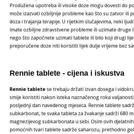
Produžena upotreba ili visoke doze mogu dovesti do pov
može izazvati ozbiljnije probleme kao što su zatvor ili 
doza i trajanja terapije. U rijetkim slučajevima, neki lju
imate ozbiljne zdravstvene probleme ili uzimate druge li
nego što započnete uzimati tablete ili bilo koji drugi l
preporučene doze niti koristiti lijek dulje vrijeme bez sa
Rennie tablete - cijena i iskustva
Rennie tablete
se trebaju držati izvan dosega i vidokru
smije koristiti nakon isteka naznačenog roka valjanosti
posljednji dan navedenog mjeseca. Rennie tablete sadrži
subkarbonat, te svaka tableta za žvakanje sadrži 680 m
magnezijevog subkarbonata u sebi. Osim ovih djelatnih t
pomoćnih tvari tablete sadrže saharozu, prethodno geli