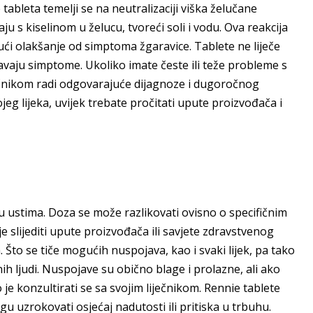
tableta temelji se na neutralizaciji viška želučane
ju s kiselinom u želucu, tvoreći soli i vodu. Ova reakcija
ući olakšanje od simptoma žgaravice. Tablete ne liječe
aju simptome. Ukoliko imate česte ili teže probleme s
iječnikom radi odgovarajuće dijagnoze i dugoročnog
eg lijeka, uvijek trebate pročitati upute proizvođača i
 u ustima. Doza se može razlikovati ovisno o specifičnim
 slijediti upute proizvođača ili savjete zdravstvenog
 Što se tiče mogućih nuspojava, kao i svaki lijek, pa tako
 ljudi. Nuspojave su obično blage i prolazne, ali ako
je konzultirati se sa svojim liječnikom. Rennie tablete
u uzrokovati osjećaj nadutosti ili pritiska u trbuhu.