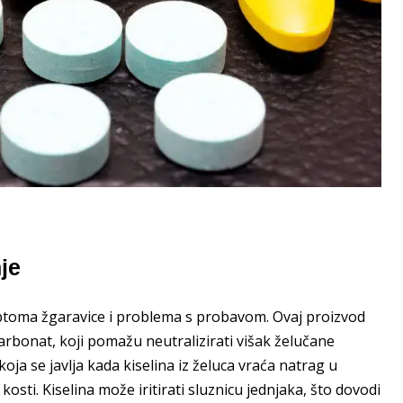
je
simptoma žgaravice i problema s probavom. Ovaj proizvod
karbonat, koji pomažu neutralizirati višak želučane
koja se javlja kada kiselina iz želuca vraća natrag u
sti. Kiselina može iritirati sluznicu jednjaka, što dovodi