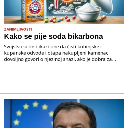
ZANIMLJIVOSTI
Kako se pije soda bikarbona
Svojstvo sode bikarbone da čisti kuhinjske i
kupanske odvode i otapa nakupljeni kamenac
dovoljno govori o njezinoj snazi, ako je dobra za
iscjeljivanje biljaka zaraženih gljivicama i drugim
nametnicim