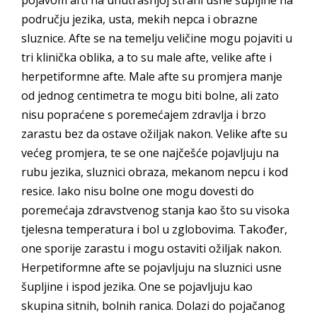
pojavom afti na unutrašnjoj strani usne šupljine na
području jezika, usta, mekih nepca i obrazne
sluznice. Afte se na temelju veličine mogu pojaviti u
tri klinička oblika, a to su male afte, velike afte i
herpetiformne afte. Male afte su promjera manje
od jednog centimetra te mogu biti bolne, ali zato
nisu popraćene s poremećajem zdravlja i brzo
zarastu bez da ostave ožiljak nakon. Velike afte su
većeg promjera, te se one najčešće pojavljuju na
rubu jezika, sluznici obraza, mekanom nepcu i kod
resice. Iako nisu bolne one mogu dovesti do
poremećaja zdravstvenog stanja kao što su visoka
tjelesna temperatura i bol u zglobovima. Također,
one sporije zarastu i mogu ostaviti ožiljak nakon.
Herpetiformne afte se pojavljuju na sluznici usne
šupljine i ispod jezika. One se pojavljuju kao
skupina sitnih, bolnih ranica. Dolazi do pojačanog