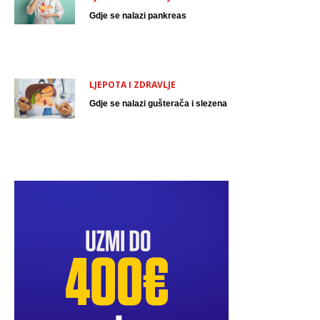
Gdje se nalazi pankreas
LJEPOTA I ZDRAVLJE
Gdje se nalazi gušterača i slezena