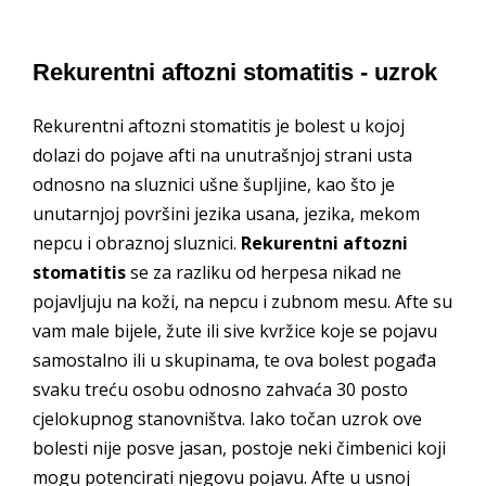
Rekurentni aftozni stomatitis - uzrok
Rekurentni aftozni stomatitis je bolest u kojoj
dolazi do pojave afti na unutrašnjoj strani usta
odnosno na sluznici ušne šupljine, kao što je
unutarnjoj površini jezika usana, jezika, mekom
nepcu i obraznoj sluznici.
Rekurentni aftozni
stomatitis
se za razliku od herpesa nikad ne
pojavljuju na koži, na nepcu i zubnom mesu. Afte su
vam male bijele, žute ili sive kvržice koje se pojavu
samostalno ili u skupinama, te ova bolest pogađa
svaku treću osobu odnosno zahvaća 30 posto
cjelokupnog stanovništva. Iako točan uzrok ove
bolesti nije posve jasan, postoje neki čimbenici koji
mogu potencirati njegovu pojavu. Afte u usnoj