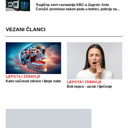
Tragična smrt ravnatelja KBC-a Zagreb: Ante
Ćorušić preminuo nakon pada u bolnici, policija na
mjestu događaja
VEZANI ČLANCI
LJEPOTA I ZDRAVLJE
Kako sačuvati zdrave i lijepe zube
LJEPOTA I ZDRAVLJE
Boli nepce - uzrok i liječenje