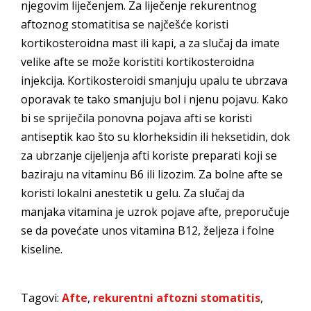
njegovim liječenjem. Za liječenje rekurentnog
aftoznog stomatitisa se najčešće koristi
kortikosteroidna mast ili kapi, a za slučaj da imate
velike afte se može koristiti kortikosteroidna
injekcija. Kortikosteroidi smanjuju upalu te ubrzava
oporavak te tako smanjuju bol i njenu pojavu. Kako
bi se spriječila ponovna pojava afti se koristi
antiseptik kao što su klorheksidin ili heksetidin, dok
za ubrzanje cijeljenja afti koriste preparati koji se
baziraju na vitaminu B6 ili lizozim. Za bolne afte se
koristi lokalni anestetik u gelu. Za slučaj da
manjaka vitamina je uzrok pojave afte, preporučuje
se da povećate unos vitamina B12, željeza i folne
kiseline.
Tagovi:
Afte
,
rekurentni aftozni stomatitis
,