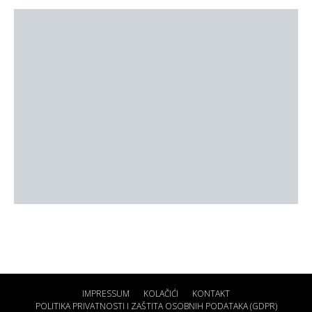
IMPRESSUM
KOLAČIĆI
KONTAKT
POLITIKA PRIVATNOSTI I ZAŠTITA OSOBNIH PODATAKA (GDPR)