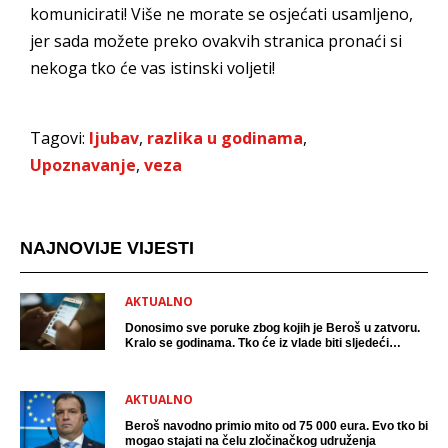
komunicirati! Više ne morate se osjećati usamljeno,
jer sada možete preko ovakvih stranica pronaći si
nekoga tko će vas istinski voljeti!
Tagovi:
ljubav
,
razlika u godinama
,
Upoznavanje
,
veza
NAJNOVIJE VIJESTI
AKTUALNO
Donosimo sve poruke zbog kojih je Beroš u zatvoru.
Kralo se godinama. Tko će iz vlade biti sljedeći
uhićen?
AKTUALNO
Beroš navodno primio mito od 75 000 eura. Evo tko bi
mogao stajati na čelu zločinačkog udruženja