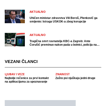
AKTUALNO
Uhićen ministar zdravstva Vili Beroš, Plenković ga
smijenio: Istraga USKOK-a zbog korupcije
AKTUALNO
Tragična smrt ravnatelja KBC-a Zagreb: Ante
Ćorušić preminuo nakon pada u bolnici, policija na
mjestu događaja
VEZANI ČLANCI
LJUBAV I VEZE
ZNANOST
Najbolje rečenice za prvi kontakt
Zašto psi njuškaju jedni druge
na aplikacijama za upoznavanje