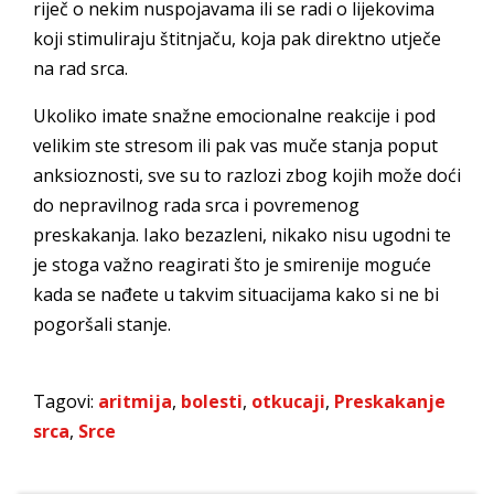
riječ o nekim nuspojavama ili se radi o lijekovima
koji stimuliraju štitnjaču, koja pak direktno utječe
na rad srca.
Ukoliko imate snažne emocionalne reakcije i pod
velikim ste stresom ili pak vas muče stanja poput
anksioznosti, sve su to razlozi zbog kojih može doći
do nepravilnog rada srca i povremenog
preskakanja. Iako bezazleni, nikako nisu ugodni te
je stoga važno reagirati što je smirenije moguće
kada se nađete u takvim situacijama kako si ne bi
pogoršali stanje.
Tagovi:
aritmija
,
bolesti
,
otkucaji
,
Preskakanje
srca
,
Srce