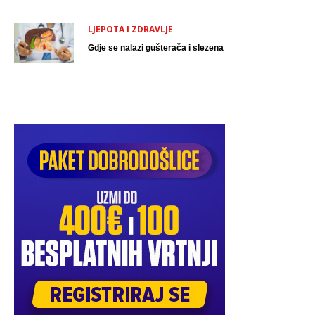
LJEPOTA I ZDRAVLJE
Gdje se nalazi gušterača i slezena