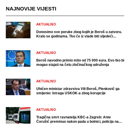
NAJNOVIJE VIJESTI
AKTUALNO
Donosimo sve poruke zbog kojih je Beroš u zatvoru.
Kralo se godinama. Tko će iz vlade biti sljedeći
uhićen?
AKTUALNO
Beroš navodno primio mito od 75 000 eura. Evo tko bi
mogao stajati na čelu zločinačkog udruženja
AKTUALNO
Uhićen ministar zdravstva Vili Beroš, Plenković ga
smijenio: Istraga USKOK-a zbog korupcije
AKTUALNO
Tragična smrt ravnatelja KBC-a Zagreb: Ante
Ćorušić preminuo nakon pada u bolnici, policija na
mjestu događaja