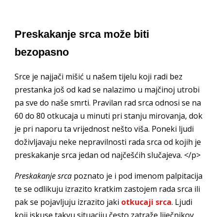
Preskakanje srca može biti
bezopasno
Srce je najjači mišić u našem tijelu koji radi bez
prestanka još od kad se nalazimo u majčinoj utrobi
pa sve do naše smrti. Pravilan rad srca odnosi se na
60 do 80 otkucaja u minuti pri stanju mirovanja, dok
je pri naporu ta vrijednost nešto viša. Poneki ljudi
doživljavaju neke nepravilnosti rada srca od kojih je
preskakanje srca jedan od najčešćih slučajeva. </
p>
Preskakanje srca
poznato je i pod imenom palpitacija
te se odlikuju izrazito kratkim zastojem rada srca ili
pak se pojavljuju izrazito jaki
otkucaji srca
. Ljudi
koji iskuse takvu situaciju često zatraže liječnikov