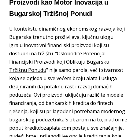
Proizvodi kao Motor Inovacija u
Bugarskoj Tržišnoj Ponudi
U kontekstu dinamičnog ekonomskog razvoja koji
Bugarska trenutno proživljava, ključnu ulogu
igraju inovativni financijski proizvodi koji su
dostupni na tržištu. "
Oslobodite Potencijal:
Financijski Proizvodi koji Oblikuju Bugarsku
Tržišnu Ponudu
" nije samo parola, već i stvarnost
koja se ogleda u sve većem broju alata i usluga
dizajniranih da potaknu rast i razvoj domaćih
poduzeća. Ovi proizvodi uključuju različite modele
financiranja, od bankarskih kredita do fintech
rješenja, koji su prilagođeni potrebama modernog
bugarskog poduzetnika.S obzirom na to, platforme
poput kreditdozaplata.com postaju sve značajnije,
nudeći brze i prilagodljive opcije kreditiranja koje