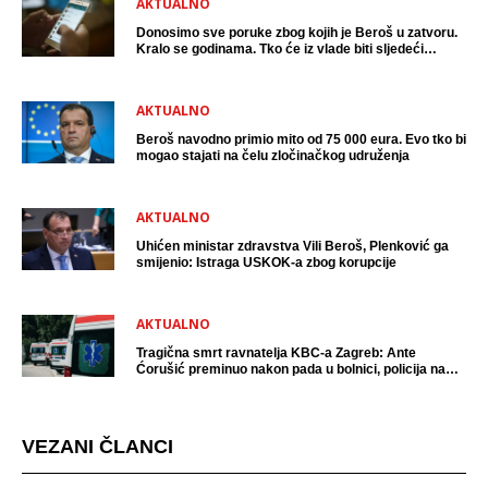
AKTUALNO
Donosimo sve poruke zbog kojih je Beroš u zatvoru.
Kralo se godinama. Tko će iz vlade biti sljedeći
uhićen?
AKTUALNO
Beroš navodno primio mito od 75 000 eura. Evo tko bi
mogao stajati na čelu zločinačkog udruženja
AKTUALNO
Uhićen ministar zdravstva Vili Beroš, Plenković ga
smijenio: Istraga USKOK-a zbog korupcije
AKTUALNO
Tragična smrt ravnatelja KBC-a Zagreb: Ante
Ćorušić preminuo nakon pada u bolnici, policija na
mjestu događaja
VEZANI ČLANCI