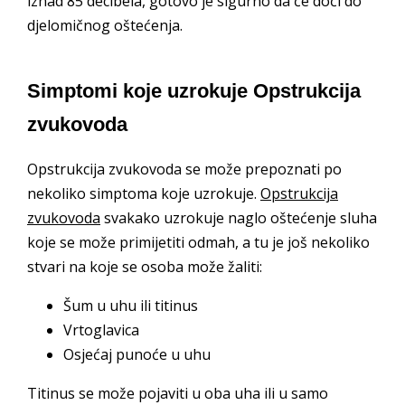
iznad 85 decibela, gotovo je sigurno da će doći do
djelomičnog oštećenja.
Simptomi koje uzrokuje Opstrukcija
zvukovoda
Opstrukcija zvukovoda se može prepoznati po
nekoliko simptoma koje uzrokuje.
Opstrukcija
zvukovoda
svakako uzrokuje naglo oštećenje sluha
koje se može primijetiti odmah, a tu je još nekoliko
stvari na koje se osoba može žaliti:
Šum u uhu ili titinus
Vrtoglavica
Osjećaj punoće u uhu
Titinus se može pojaviti u oba uha ili u samo