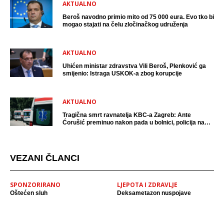
AKTUALNO
Beroš navodno primio mito od 75 000 eura. Evo tko bi
mogao stajati na čelu zločinačkog udruženja
AKTUALNO
Uhićen ministar zdravstva Vili Beroš, Plenković ga
smijenio: Istraga USKOK-a zbog korupcije
AKTUALNO
Tragična smrt ravnatelja KBC-a Zagreb: Ante
Ćorušić preminuo nakon pada u bolnici, policija na
mjestu događaja
VEZANI ČLANCI
SPONZORIRANO
LJEPOTA I ZDRAVLJE
Oštećen sluh
Deksametazon nuspojave