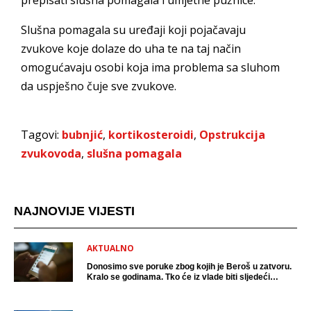
prepisati slušna pomagala i umjetne pužnice.
Slušna pomagala su uređaji koji pojačavaju
zvukove koje dolaze do uha te na taj način
omogućavaju osobi koja ima problema sa sluhom
da uspješno čuje sve zvukove.
Tagovi:
bubnjić
,
kortikosteroidi
,
Opstrukcija
zvukovoda
,
slušna pomagala
NAJNOVIJE VIJESTI
AKTUALNO
Donosimo sve poruke zbog kojih je Beroš u zatvoru.
Kralo se godinama. Tko će iz vlade biti sljedeći
uhićen?