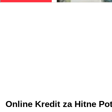
Online Kredit za Hitne Pot