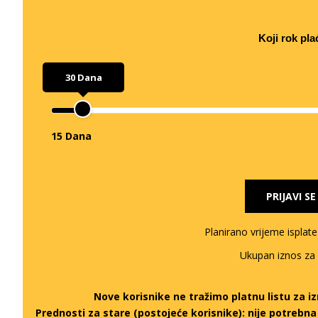
Koji rok pla
30 Dana
15 Dana
PRIJAVI S
Planirano vrijeme isplat
Ukupan iznos za
Nove korisnike ne tražimo platnu listu za 
Prednosti za stare (postojeće korisnike):
nije potrebn