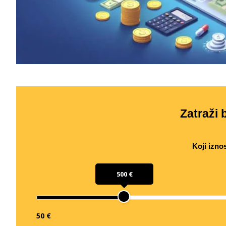
Zatraži b
Koji izno
500 €
50 €