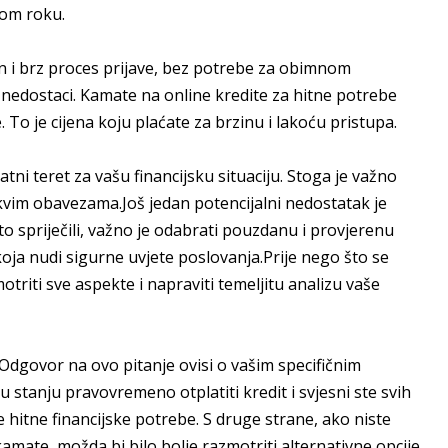
kom roku.
n i brz proces prijave, bez potrebe za obimnom
nedostaci. Kamate na online kredite za hitne potrebe
 To je cijena koju plaćate za brzinu i lakoću pristupa.
tni teret za vašu financijsku situaciju. Stoga je važno
 takvim obavezama.Još jedan potencijalni nedostatak je
 spriječili, važno je odabrati pouzdanu i provjerenu
 koja nudi sigurne uvjete poslovanja.Prije nego što se
otriti sve aspekte i napraviti temeljitu analizu vaše
? Odgovor na ovo pitanje ovisi o vašim specifičnim
stanju pravovremeno otplatiti kredit i svjesni ste svih
e hitne financijske potrebe. S druge strane, ako niste
amate, možda bi bilo bolje razmotriti alternativne opcije.