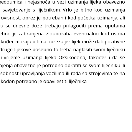
nedoumica i nejasnoća u vezi uzimanja lijeka obavezno
e savjetovanje s liječnikom. Vrlo je bitno kod uzimanja
 ovisnost, oprez je potreban i kod početka uzimanja, ali
mu se dnevne doze trebaju prilagoditi prema uputama
 Posebno je zabranjena zlouporaba eventualno kod osoba
akođer moraju biti na oprezu jer lijek može dati pozitivne
ruge lijekove posebno to treba naglasiti svom liječniku
u vrijeme uzimanja lijeka Oksikodona, također i da se
ojenja obavezno je potrebno obratiti se svom liječniku ili
osobnost upravljanja vozilima ili rada sa strojevima te na
kodon potrebno je obavijestiti liječnika.