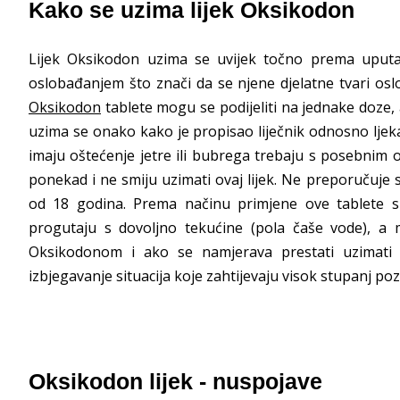
Kako se uzima lijek Oksikodon
Lijek Oksikodon uzima se uvijek točno prema uputama
oslobađanjem što znači da se njene djelatne tvari oslo
Oksikodon
tablete mogu se podijeliti na jednake doze, a
uzima se onako kako je propisao liječnik odnosno ljek
imaju oštećenje jetre ili bubrega trebaju s posebnim o
ponekad i ne smiju uzimati ovaj lijek. Ne preporučuje
od 18 godina. Prema načinu primjene ove tablete s
progutaju s dovoljno tekućine (pola čaše vode), a m
Oksikodonom i ako se namjerava prestati uzimati ov
izbjegavanje situacija koje zahtijevaju visok stupanj poz
Oksikodon lijek - nuspojave