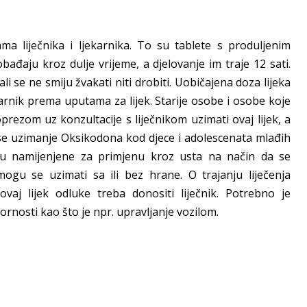
 liječnika i ljekarnika. To su tablete s produljenim
bađaju kroz dulje vrijeme, a djelovanje im traje 12 sati.
li se ne smiju žvakati niti drobiti. Uobičajena doza lijeka
arnik prema uputama za lijek. Starije osobe i osobe koje
prezom uz konzultacije s liječnikom uzimati ovaj lijek, a
 se uzimanje Oksikodona kod djece i adolescenata mlađih
u namijenjene za primjenu kroz usta na način da se
ogu se uzimati sa ili bez hrane. O trajanju liječenja
aj lijek odluke treba donositi liječnik. Potrebno je
ornosti kao što je npr. upravljanje vozilom.