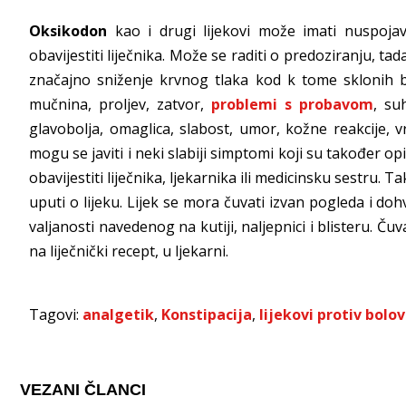
Oksikodon
kao i drugi lijekovi može imati nuspoj
obavijestiti liječnika. Može se raditi o predoziranju, t
značajno sniženje krvnog tlaka kod k tome sklonih bo
mučnina, proljev, zatvor,
problemi s probavom
, su
glavobolja, omaglica, slabost, umor, kožne reakcije,
mogu se javiti i neki slabiji simptomi koji su također op
obavijestiti liječnika, ljekarnika ili medicinsku sestru.
uputi o lijeku. Lijek se mora čuvati izvan pogleda i do
valjanosti navedenog na kutiji, naljepnici i blisteru. Č
na liječnički recept, u ljekarni.
Tagovi:
analgetik
,
Konstipacija
,
lijekovi protiv bolo
VEZANI ČLANCI