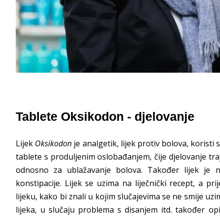
Tablete Oksikodon - djelovanje
Lijek
Oksikodon
je analgetik, lijek protiv bolova, korist
tablete s produljenim oslobađanjem, čije djelovanje traje
odnosno za ublažavanje bolova. Također lijek je n
konstipacije. Lijek se uzima na liječnički recept, a p
lijeku, kako bi znali u kojim slučajevima se ne smije uzim
lijeka, u slučaju problema s disanjem itd. također op