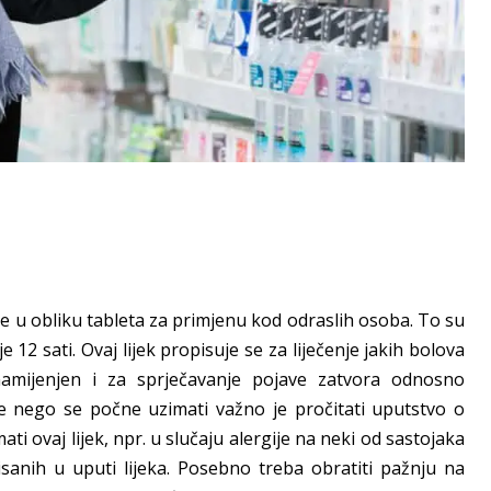
i se u obliku tableta za primjenu kod odraslih osoba. To su
 12 sati. Ovaj lijek propisuje se za liječenje jakih bolova
amijenjen i za sprječavanje pojave zatvora odnosno
rije nego se počne uzimati važno je pročitati uputstvo o
ati ovaj lijek, npr. u slučaju alergije na neki od sastojaka
isanih u uputi lijeka. Posebno treba obratiti pažnju na