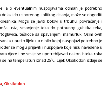
ave, a o eventualnim nuspojavama odmah je potrebno
ada dolazi do usporenog i plitkog disanja, može se dogoditi
lesnika. Mogu se javiti bolovi u trbuhu, povraćanje i
hoća usta, smanjenje teka do potpunog gubitka teka,
 vrtoglavica, teškoće sa spavanjem, mamurluk. Osim ovih
isani u uputi o lijeku, a o bilo kojoj nuspojavi potrebno je
 Također se mogu prijaviti i nuspojave koje nisu navedene u
hvata djece i ne smije se upotrebljavati nakon isteka roka
uva se na temperaturi iznad 25ºC. Lijek Oksikodon izdaje se
va
,
Oksikodon