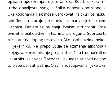
opisana upozorenja i mjere opreza. Kod bilo kakvih 
treba obavijestiti svog liječnika odnosno potrebno j
Oksikodona da lijek može uzrokovati fizičku i psihičku
također i u slučaju prestanka uzimanja lijeka o če
liječnika. Tablete se ne smiju žvakati niti drobiti.
ovisnih o psihoaktivnim tvarima tj. drogama. Sportaši t
rezultate na doping testovima. Ako osoba uzima neke d
ili ljekarniku. Ne preporučuje se uzimanje alkohola 
izbjegava konzumiranje grejpa. U slučaju trudnoće ili d
ljekarniku za savjet. Također lijek može utjecati na sp
to treba obratiti pažnju. O svim nuspojavama lijeka Oksi