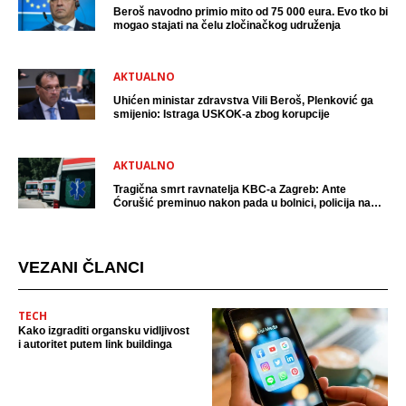
Beroš navodno primio mito od 75 000 eura. Evo tko bi
mogao stajati na čelu zločinačkog udruženja
AKTUALNO
Uhićen ministar zdravstva Vili Beroš, Plenković ga
smijenio: Istraga USKOK-a zbog korupcije
AKTUALNO
Tragična smrt ravnatelja KBC-a Zagreb: Ante
Ćorušić preminuo nakon pada u bolnici, policija na
mjestu događaja
VEZANI ČLANCI
TECH
Kako izgraditi organsku vidljivost
i autoritet putem link buildinga