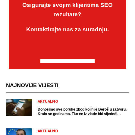
Osigurajte svojim klijentima SEO
rezultate?
Kontaktirajte nas za suradnju.
Za agencije koje prepoznaju partnera!
NAJNOVIJE VIJESTI
AKTUALNO
Donosimo sve poruke zbog kojih je Beroš u zatvoru.
Kralo se godinama. Tko će iz vlade biti sljedeći
uhićen?
AKTUALNO