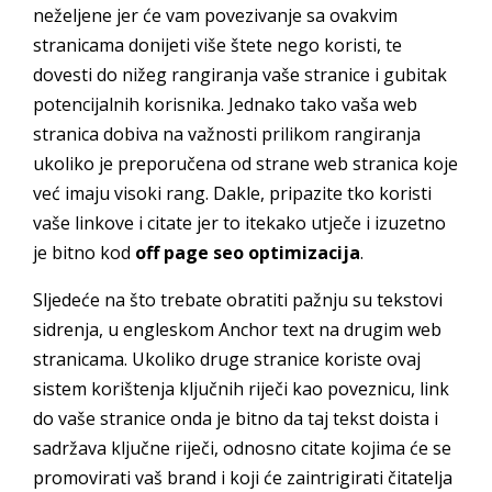
neželjene jer će vam povezivanje sa ovakvim
stranicama donijeti više štete nego koristi, te
dovesti do nižeg rangiranja vaše stranice i gubitak
potencijalnih korisnika. Jednako tako vaša web
stranica dobiva na važnosti prilikom rangiranja
ukoliko je preporučena od strane web stranica koje
već imaju visoki rang. Dakle, pripazite tko koristi
vaše linkove i citate jer to itekako utječe i izuzetno
je bitno kod
off page seo optimizacija
.
Sljedeće na što trebate obratiti pažnju su tekstovi
sidrenja, u engleskom Anchor text na drugim web
stranicama. Ukoliko druge stranice koriste ovaj
sistem korištenja ključnih riječi kao poveznicu, link
do vaše stranice onda je bitno da taj tekst doista i
sadržava ključne riječi, odnosno citate kojima će se
promovirati vaš brand i koji će zaintrigirati čitatelja