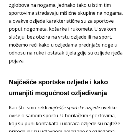
zglobova na nogama. Jednako tako u istim tim
sportovima stradavaju mišićne skupine na nogama,
a ovakve ozljede karakteristične su za sportove
poput nogometa, košarke i rukometa. U svakom
slučaju, bez obzira na vrstu ozljede ili na sport,
možemo reći kako u ozljedama prednjače noge u
odnosu na ruke i ostatak tijela gdje su ozljede rjeđa
pojava.
Najčešće sportske ozljede i kako
umanjiti mogućnost ozljeđivanja
Kao što smo rekli
najčešće sportske ozljede
uvelike
ovise o samom sportu. U borilačkim sportovima,
koji su puni kontakata i udaraca ozljede su najteže
prirode jer su uglavnom povezane sa ozljedama