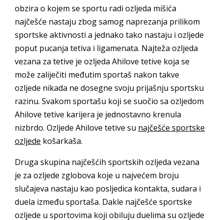
obzira o kojem se sportu radi ozljeda mišića
najčešće nastaju zbog samog naprezanja prilikom
sportske aktivnosti a jednako tako nastaju i ozljede
poput pucanja tetiva i ligamenata. Najteža ozljeda
vezana za tetive je ozljeda Ahilove tetive koja se
može zaliječiti međutim sportaš nakon takve
ozljede nikada ne dosegne svoju prijašnju sportsku
razinu. Svakom sportašu koji se suočio sa ozljedom
Ahilove tetive karijera je jednostavno krenula
nizbrdo. Ozljede Ahilove tetive su
najčešće sportske
ozljede
košarkaša.
Druga skupina najčešćih sportskih ozljeda vezana
je za ozljede zglobova koje u najvećem broju
slučajeva nastaju kao posljedica kontakta, sudara i
duela između sportaša. Dakle najčešće sportske
ozljede u sportovima koji obiluju duelima su ozljede