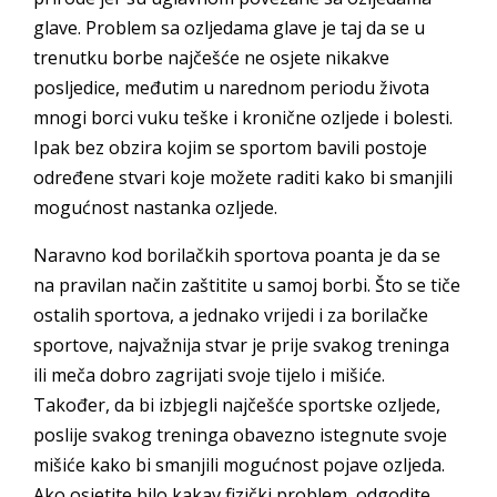
glave. Problem sa ozljedama glave je taj da se u
trenutku borbe najčešće ne osjete nikakve
posljedice, međutim u narednom periodu života
mnogi borci vuku teške i kronične ozljede i bolesti.
Ipak bez obzira kojim se sportom bavili postoje
određene stvari koje možete raditi kako bi smanjili
mogućnost nastanka ozljede.
Naravno kod borilačkih sportova poanta je da se
na pravilan način zaštitite u samoj borbi. Što se tiče
ostalih sportova, a jednako vrijedi i za borilačke
sportove, najvažnija stvar je prije svakog treninga
ili meča dobro zagrijati svoje tijelo i mišiće.
Također, da bi izbjegli najčešće sportske ozljede,
poslije svakog treninga obavezno istegnute svoje
mišiće kako bi smanjili mogućnost pojave ozljeda.
Ako osjetite bilo kakav fizički problem, odgodite