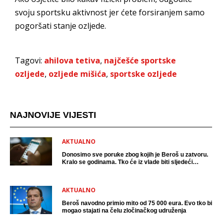
svoju sportsku aktivnost jer ćete forsiranjem samo
pogoršati stanje ozljede.
Tagovi:
ahilova tetiva
,
najčešće sportske
ozljede
,
ozljede mišića
,
sportske ozljede
NAJNOVIJE VIJESTI
AKTUALNO
Donosimo sve poruke zbog kojih je Beroš u zatvoru.
Kralo se godinama. Tko će iz vlade biti sljedeći
uhićen?
AKTUALNO
Beroš navodno primio mito od 75 000 eura. Evo tko bi
mogao stajati na čelu zločinačkog udruženja