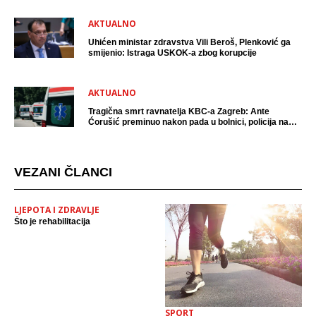
AKTUALNO
Uhićen ministar zdravstva Vili Beroš, Plenković ga
smijenio: Istraga USKOK-a zbog korupcije
AKTUALNO
Tragična smrt ravnatelja KBC-a Zagreb: Ante
Ćorušić preminuo nakon pada u bolnici, policija na
mjestu događaja
VEZANI ČLANCI
LJEPOTA I ZDRAVLJE
Što je rehabilitacija
SPORT