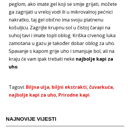
peglom, ako imate gel koji se smije grijati, možete
ga zagrijati u vreloj vodi ili u mikrovalnoj pećnici
nakratko, taj gel obično ima svoju platnenu
košuljicu. Zagrijte krupnu sol u čistoj čarapi na
suhoj tavi i imate topli oblog. Kriška crvenog luka
zamotana u gazu je također dobar oblog za uho.
Spavanje s kapom grije uho i smanjuje bol, ali na
kraju će vam ipak trebati neke
najbolje kapi za
uho
.
Tagovi:
Biljna ulja
,
biljni ekstrakti
,
čuvarkuća
,
najbolje kapi za uho
,
Prirodne kapi
NAJNOVIJE VIJESTI