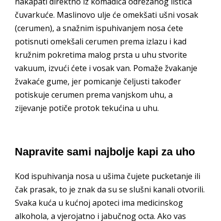
nakapati direktno iz komadića odrezanog listića
čuvarkuće. Maslinovo ulje će omekšati ušni vosak
(cerumen), a snažnim ispuhivanjem nosa ćete
potisnuti omekšali cerumen prema izlazu i kad
kružnim pokretima malog prsta u uhu stvorite
vakuum, izvući ćete i vosak van. Pomaže žvakanje
žvakaće gume, jer pomicanje čeljusti također
potiskuje cerumen prema vanjskom uhu, a
zijevanje potiče protok tekućina u uhu.
Napravite sami najbolje kapi za uho
Kod ispuhivanja nosa u ušima čujete pucketanje ili
čak prasak, to je znak da su se slušni kanali otvorili.
Svaka kuća u kućnoj apoteci ima medicinskog
alkohola, a vjerojatno i jabučnog octa. Ako vas