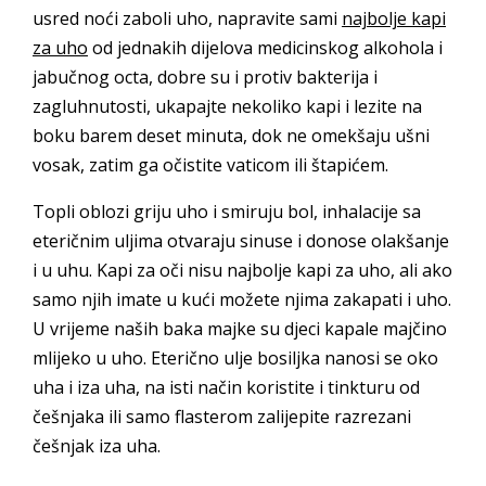
usred noći zaboli uho, napravite sami
najbolje kapi
za uho
od jednakih dijelova medicinskog alkohola i
jabučnog octa, dobre su i protiv bakterija i
zagluhnutosti, ukapajte nekoliko kapi i lezite na
boku barem deset minuta, dok ne omekšaju ušni
vosak, zatim ga očistite vaticom ili štapićem.
Topli oblozi griju uho i smiruju bol, inhalacije sa
eteričnim uljima otvaraju sinuse i donose olakšanje
i u uhu. Kapi za oči nisu najbolje kapi za uho, ali ako
samo njih imate u kući možete njima zakapati i uho.
U vrijeme naših baka majke su djeci kapale majčino
mlijeko u uho. Eterično ulje bosiljka nanosi se oko
uha i iza uha, na isti način koristite i tinkturu od
češnjaka ili samo flasterom zalijepite razrezani
češnjak iza uha.