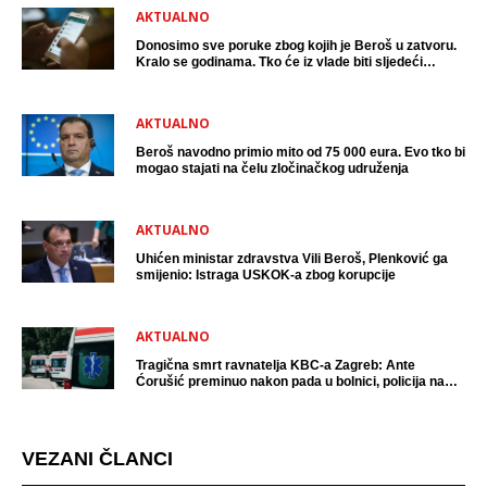
AKTUALNO
Donosimo sve poruke zbog kojih je Beroš u zatvoru.
Kralo se godinama. Tko će iz vlade biti sljedeći
uhićen?
AKTUALNO
Beroš navodno primio mito od 75 000 eura. Evo tko bi
mogao stajati na čelu zločinačkog udruženja
AKTUALNO
Uhićen ministar zdravstva Vili Beroš, Plenković ga
smijenio: Istraga USKOK-a zbog korupcije
AKTUALNO
Tragična smrt ravnatelja KBC-a Zagreb: Ante
Ćorušić preminuo nakon pada u bolnici, policija na
mjestu događaja
VEZANI ČLANCI