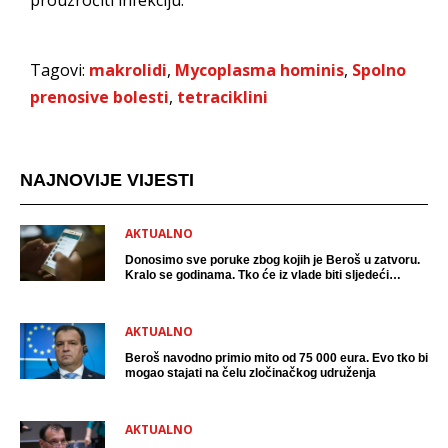
Tagovi:
makrolidi
,
Mycoplasma hominis
,
Spolno
prenosive bolesti
,
tetraciklini
NAJNOVIJE VIJESTI
AKTUALNO
Donosimo sve poruke zbog kojih je Beroš u zatvoru.
Kralo se godinama. Tko će iz vlade biti sljedeći
uhićen?
AKTUALNO
Beroš navodno primio mito od 75 000 eura. Evo tko bi
mogao stajati na čelu zločinačkog udruženja
AKTUALNO