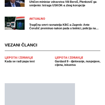
Uhićen ministar zdravstva Vili Beroš, Plenković ga
smijenio: Istraga USKOK-a zbog korupcije
AKTUALNO
Tragična smrt ravnatelja KBC-a Zagreb: Ante
Ćorušić preminuo nakon pada u bolnici, policija na
mjestu događaja
VEZANI ČLANCI
LJEPOTA I ZDRAVLJE
LJEPOTA I ZDRAVLJE
Kada se radi papa test
Gardasil 9 - djelovanje, nuspojave,
cijena, iskustva