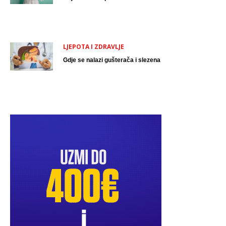
LJEPOTA I ZDRAVLJE
Gdje se nalazi gušterača i slezena