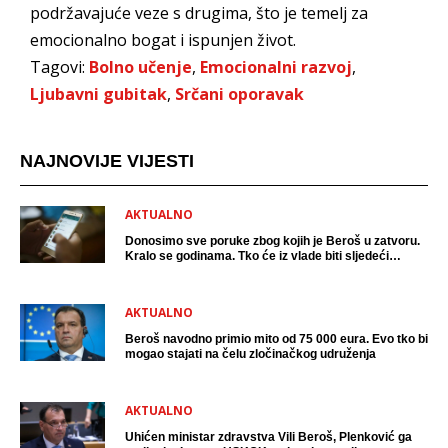
podržavajuće veze s drugima, što je temelj za
emocionalno bogat i ispunjen život.
Tagovi:
Bolno učenje
,
Emocionalni razvoj
,
Ljubavni gubitak
,
Srčani oporavak
NAJNOVIJE VIJESTI
AKTUALNO
Donosimo sve poruke zbog kojih je Beroš u zatvoru.
Kralo se godinama. Tko će iz vlade biti sljedeći
uhićen?
AKTUALNO
Beroš navodno primio mito od 75 000 eura. Evo tko bi
mogao stajati na čelu zločinačkog udruženja
AKTUALNO
Uhićen ministar zdravstva Vili Beroš, Plenković ga