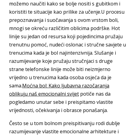
možemo naučiti kako se bolje nositi s gubitkom i
koristiti te situacije kao prilike za učenje.U procesu
prepoznavanja i suočavanja s ovom vrstom boli,
mnogi se okreću različitim oblicima podrške. Hot
linije su jedan od resursa koji pojedincima pružaju
trenutnu pomoć, nudeći oslonac i stručne savjete u
trenucima kada je bol najintenzivnija. Slušanje i
razumijevanje koje pružaju stručnjaci s druge
strane telefonske linije može biti neizmjerno
vrijedno u trenucima kada osoba osjeća da je
sama.
Moćna bol: Kako ljubavna razočaranja
oblikuju naš emocionalni svijet
potiče nas da
pogledamo unutar sebe i preispitamo vlastite
vrijednosti, očekivanja i obrasce ponašanja.
Često se u tom bolnom preispitivanju rodi dublje
razumijevanje vlastite emocionalne arhitekture i