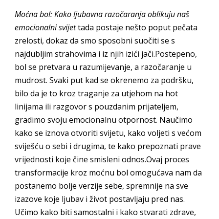
Moćna bol: Kako ljubavna razočaranja oblikuju naš
emocionalni svijet
tada postaje nešto poput pečata
zrelosti, dokaz da smo sposobni suočiti se s
najdubljim strahovima i iz njih izići jači.Postepeno,
bol se pretvara u razumijevanje, a razočaranje u
mudrost. Svaki put kad se okrenemo za podršku,
bilo da je to kroz traganje za utjehom na hot
linijama ili razgovor s pouzdanim prijateljem,
gradimo svoju emocionalnu otpornost. Naučimo
kako se iznova otvoriti svijetu, kako voljeti s većom
sviješću o sebi i drugima, te kako prepoznati prave
vrijednosti koje čine smisleni odnos.Ovaj proces
transformacije kroz moćnu bol omogućava nam da
postanemo bolje verzije sebe, spremnije na sve
izazove koje ljubav i život postavljaju pred nas.
Učimo kako biti samostalni i kako stvarati zdrave,