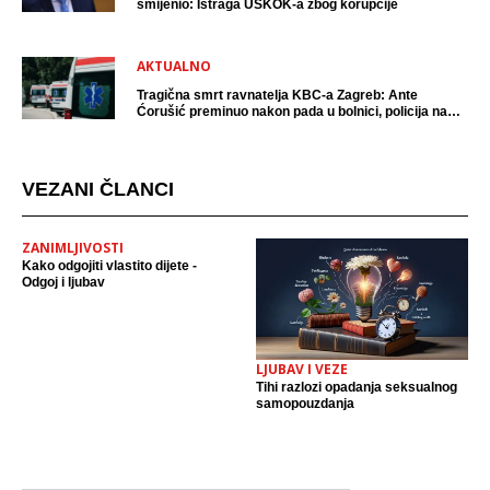
smijenio: Istraga USKOK-a zbog korupcije
AKTUALNO
Tragična smrt ravnatelja KBC-a Zagreb: Ante
Ćorušić preminuo nakon pada u bolnici, policija na
mjestu događaja
VEZANI ČLANCI
ZANIMLJIVOSTI
Kako odgojiti vlastito dijete -
Odgoj i ljubav
LJUBAV I VEZE
Tihi razlozi opadanja seksualnog
samopouzdanja