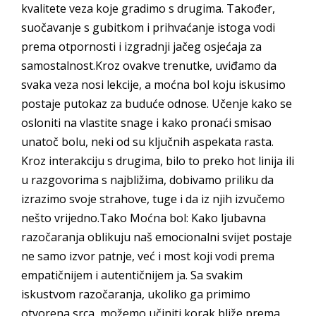
kvalitete veza koje gradimo s drugima. Također,
suočavanje s gubitkom i prihvaćanje istoga vodi
prema otpornosti i izgradnji jačeg osjećaja za
samostalnost.Kroz ovakve trenutke, uviđamo da
svaka veza nosi lekcije, a moćna bol koju iskusimo
postaje putokaz za buduće odnose. Učenje kako se
osloniti na vlastite snage i kako pronaći smisao
unatoč bolu, neki od su ključnih aspekata rasta.
Kroz interakciju s drugima, bilo to preko hot linija ili
u razgovorima s najbližima, dobivamo priliku da
izrazimo svoje strahove, tuge i da iz njih izvučemo
nešto vrijedno.Tako Moćna bol: Kako ljubavna
razočaranja oblikuju naš emocionalni svijet postaje
ne samo izvor patnje, već i most koji vodi prema
empatičnijem i autentičnijem ja. Sa svakim
iskustvom razočaranja, ukoliko ga primimo
otvorena srca, možemo učiniti korak bliže prema