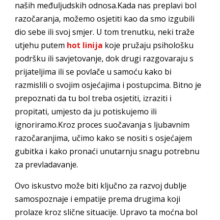
naših međuljudskih odnosa.Kada nas preplavi bol
razočaranja, možemo osjetiti kao da smo izgubili
dio sebe ili svoj smjer. U tom trenutku, neki traže
utjehu putem
hot linija
koje pružaju psihološku
podršku ili savjetovanje, dok drugi razgovaraju s
prijateljima ili se povlače u samoću kako bi
razmislili o svojim osjećajima i postupcima. Bitno je
prepoznati da tu bol treba osjetiti, izraziti i
propitati, umjesto da ju potiskujemo ili
ignoriramo.Kroz proces suočavanja s ljubavnim
razočaranjima, učimo kako se nositi s osjećajem
gubitka i kako pronaći unutarnju snagu potrebnu
za prevladavanje.
Ovo iskustvo može biti ključno za razvoj dublje
samospoznaje i empatije prema drugima koji
prolaze kroz slične situacije. Upravo ta moćna bol