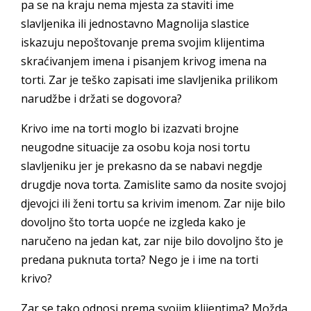
pa se na kraju nema mjesta za staviti ime
slavljenika ili jednostavno Magnolija slastice
iskazuju nepoštovanje prema svojim klijentima
skraćivanjem imena i pisanjem krivog imena na
torti. Zar je teško zapisati ime slavljenika prilikom
narudžbe i držati se dogovora?
Krivo ime na torti moglo bi izazvati brojne
neugodne situacije za osobu koja nosi tortu
slavljeniku jer je prekasno da se nabavi negdje
drugdje nova torta. Zamislite samo da nosite svojoj
djevojci ili ženi tortu sa krivim imenom. Zar nije bilo
dovoljno što torta uopće ne izgleda kako je
naručeno na jedan kat, zar nije bilo dovoljno što je
predana puknuta torta? Nego je i ime na torti
krivo?
Zar se tako odnosi prema svojim klijentima? Možda