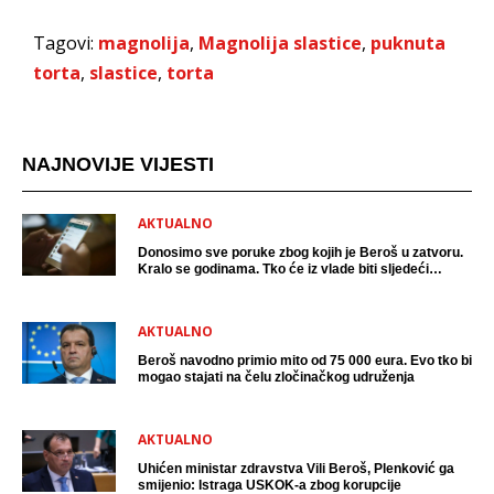
Tagovi:
magnolija
,
Magnolija slastice
,
puknuta
torta
,
slastice
,
torta
NAJNOVIJE VIJESTI
AKTUALNO
Donosimo sve poruke zbog kojih je Beroš u zatvoru.
Kralo se godinama. Tko će iz vlade biti sljedeći
uhićen?
AKTUALNO
Beroš navodno primio mito od 75 000 eura. Evo tko bi
mogao stajati na čelu zločinačkog udruženja
AKTUALNO
Uhićen ministar zdravstva Vili Beroš, Plenković ga
smijenio: Istraga USKOK-a zbog korupcije