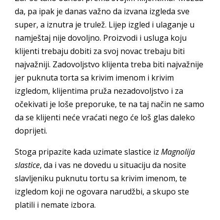
da, pa ipak je danas važno da izvana izgleda sve
super, a iznutra je trulež. Lijep izgled i ulaganje u
namještaj nije dovoljno. Proizvodi i usluga koju
klijenti trebaju dobiti za svoj novac trebaju biti
najvažniji. Zadovoljstvo klijenta treba biti najvažnije
jer puknuta torta sa krivim imenom i krivim
izgledom, klijentima pruža nezadovoljstvo i za
očekivati je loše preporuke, te na taj način ne samo
da se klijenti neće vraćati nego će loš glas daleko
doprijeti.
Stoga pripazite kada uzimate slastice iz
Magnolija
slastice
, da i vas ne dovedu u situaciju da nosite
slavljeniku puknutu tortu sa krivim imenom, te
izgledom koji ne ogovara narudžbi, a skupo ste
platili i nemate izbora.