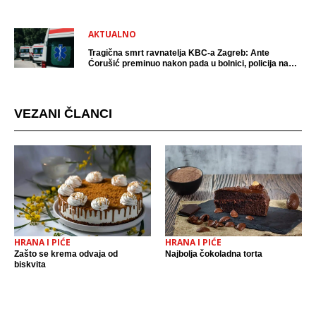
AKTUALNO
Tragična smrt ravnatelja KBC-a Zagreb: Ante
Ćorušić preminuo nakon pada u bolnici, policija na
mjestu događaja
VEZANI ČLANCI
HRANA I PIĆE
HRANA I PIĆE
Zašto se krema odvaja od
Najbolja čokoladna torta
biskvita