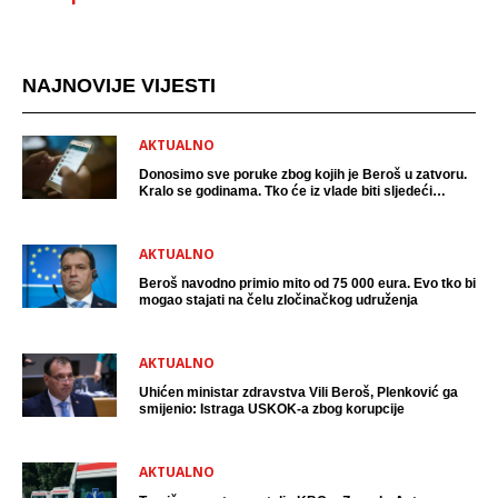
NAJNOVIJE VIJESTI
AKTUALNO
Donosimo sve poruke zbog kojih je Beroš u zatvoru.
Kralo se godinama. Tko će iz vlade biti sljedeći
uhićen?
AKTUALNO
Beroš navodno primio mito od 75 000 eura. Evo tko bi
mogao stajati na čelu zločinačkog udruženja
AKTUALNO
Uhićen ministar zdravstva Vili Beroš, Plenković ga
smijenio: Istraga USKOK-a zbog korupcije
AKTUALNO