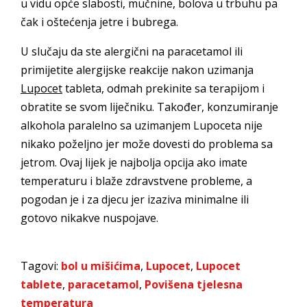
u vidu opće slabosti, mučnine, bolova u trbuhu pa
čak i oštećenja jetre i bubrega.
U slučaju da ste alergični na paracetamol ili
primijetite alergijske reakcije nakon uzimanja
Lupocet
tableta, odmah prekinite sa terapijom i
obratite se svom liječniku. Također, konzumiranje
alkohola paralelno sa uzimanjem Lupoceta nije
nikako poželjno jer može dovesti do problema sa
jetrom. Ovaj lijek je najbolja opcija ako imate
temperaturu i blaže zdravstvene probleme, a
pogodan je i za djecu jer izaziva minimalne ili
gotovo nikakve nuspojave.
Tagovi:
bol u mišićima
,
Lupocet
,
Lupocet
tablete
,
paracetamol
,
Povišena tjelesna
temperatura