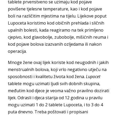
tablete prvenstveno se uzimaju kod pojave
povišene tjelesne temperature, kao i kod pojave
boli na različitim mjestima na tijelu. Lijekove poput
Lupoceta koristimo kod običnih prehlada i sličnih
upalnih bolesti, kada reagiramo na tek primljeno
cjepivo, kod glavobolje, zubobolje, mišićnih reuma i
kod pojave bolova izazvanih ozljedama ili nakon
operacija.
Mnoge žene ovaj lijek koriste kod neugodnih i jakih
menstrualnih bolova, koji vrlo negativno utječu na
sposobnosti i kvalitetu života kod žena.
Lupocet
tablete mogu uzimati ljudi svih dobnih skupina,
međutim kod djece je veoma važno pravilno dozirati
lijek. Odrasli i djeca starija od 12 godina u pravilu
mogu uzimati 1 do 2 tablete Lupoceta, i to 3 do 4
puta dnevno. Treba poštovati i propisani