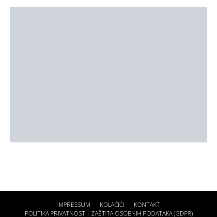
IMPRESSUM
KOLAČIĆI
KONTAKT
POLITIKA PRIVATNOSTI I ZAŠTITA OSOBNIH PODATAKA (GDPR)