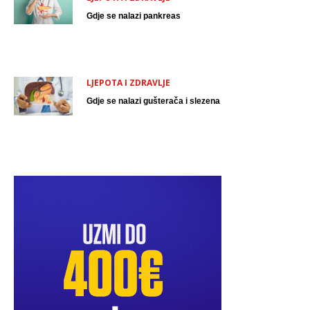
Gdje se nalazi pankreas
LJEPOTA I ZDRAVLJE
Gdje se nalazi gušterača i slezena