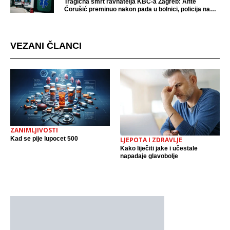
Tragična smrt ravnatelja KBC-a Zagreb: Ante
Ćorušić preminuo nakon pada u bolnici, policija na
mjestu događaja
VEZANI ČLANCI
ZANIMLJIVOSTI
Kad se pije lupocet 500
LJEPOTA I ZDRAVLJE
Kako liječiti jake i učestale
napadaje glavobolje