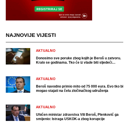
NAJNOVIJE VIJESTI
AKTUALNO
Donosimo sve poruke zbog kojih je Beroš u zatvoru.
Kralo se godinama. Tko će iz vlade biti sljedeći
uhićen?
AKTUALNO
Beroš navodno primio mito od 75 000 eura. Evo tko bi
mogao stajati na čelu zločinačkog udruženja
AKTUALNO
Uhićen ministar zdravstva Vili Beroš, Plenković ga
smijenio: Istraga USKOK-a zbog korupcije