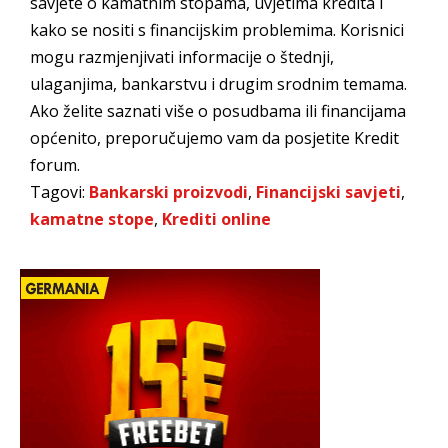
savjete o kamatnim stopama, uvjetima kredita i
kako se nositi s financijskim problemima. Korisnici
mogu razmjenjivati informacije o štednji,
ulaganjima, bankarstvu i drugim srodnim temama.
Ako želite saznati više o posudbama ili financijama
općenito, preporučujemo vam da posjetite Kredit
forum.
Tagovi:
Bankarski proizvodi
,
Financijski savjeti
,
kamatne stope
,
Krediti online