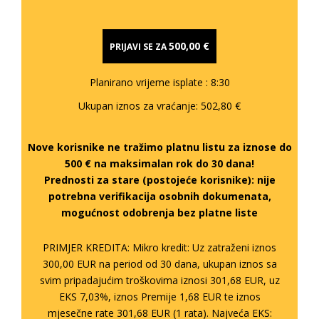
500,00 €
PRIJAVI SE ZA
Planirano vrijeme isplate
: 8:30
Ukupan iznos za vraćanje:
502,80 €
Nove korisnike ne tražimo platnu listu za iznose do
500 € na maksimalan rok do 30 dana!
Prednosti za stare (postojeće korisnike):
nije
potrebna verifikacija osobnih dokumenata,
mogućnost odobrenja bez platne liste
PRIMJER KREDITA: Mikro kredit: Uz zatraženi iznos
300,00 EUR na period od 30 dana, ukupan iznos sa
svim pripadajućim troškovima iznosi 301,68 EUR, uz
EKS 7,03%, iznos Premije 1,68 EUR te iznos
mjesečne rate 301,68 EUR (1 rata). Najveća EKS: