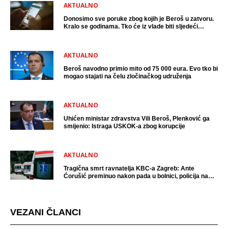
AKTUALNO
Donosimo sve poruke zbog kojih je Beroš u zatvoru.
Kralo se godinama. Tko će iz vlade biti sljedeći
uhićen?
AKTUALNO
Beroš navodno primio mito od 75 000 eura. Evo tko bi
mogao stajati na čelu zločinačkog udruženja
AKTUALNO
Uhićen ministar zdravstva Vili Beroš, Plenković ga
smijenio: Istraga USKOK-a zbog korupcije
AKTUALNO
Tragična smrt ravnatelja KBC-a Zagreb: Ante
Ćorušić preminuo nakon pada u bolnici, policija na
mjestu događaja
VEZANI ČLANCI