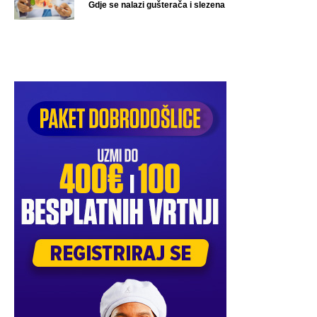
Gdje se nalazi gušterača i slezena