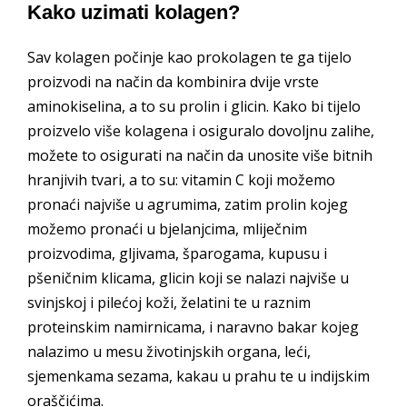
Kako uzimati kolagen?
Sav kolagen počinje kao prokolagen te ga tijelo
proizvodi na način da kombinira dvije vrste
aminokiselina, a to su prolin i glicin. Kako bi tijelo
proizvelo više kolagena i osiguralo dovoljnu zalihe,
možete to osigurati na način da unosite više bitnih
hranjivih tvari, a to su: vitamin C koji možemo
pronaći najviše u agrumima, zatim prolin kojeg
možemo pronaći u bjelanjcima, mliječnim
proizvodima, gljivama, šparogama, kupusu i
pšeničnim klicama, glicin koji se nalazi najviše u
svinjskoj i pilećoj koži, želatini te u raznim
proteinskim namirnicama, i naravno​​ bakar kojeg
nalazimo u mesu životinjskih organa, leći,
sjemenkama sezama, kakau u prahu te u indijskim
oraščićima.