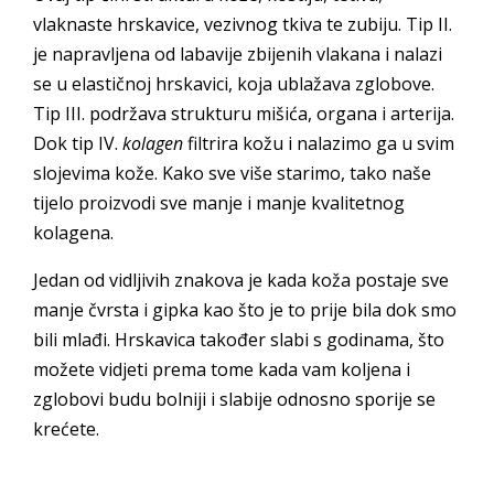
vlaknaste hrskavice, vezivnog tkiva te zubiju. Tip II.
je napravljena od labavije zbijenih vlakana i nalazi
se u elastičnoj hrskavici, koja ublažava zglobove.
Tip III. podržava strukturu mišića, organa i arterija.
Dok tip IV.
kolagen
filtrira kožu i nalazimo ga u svim
slojevima kože. Kako sve više starimo, tako naše
tijelo proizvodi sve manje i manje kvalitetnog
kolagena.
Jedan od vidljivih znakova je kada koža postaje sve
manje čvrsta i gipka kao što je to prije bila dok smo
bili mlađi. Hrskavica također slabi s godinama, što
možete vidjeti prema tome kada vam koljena i
zglobovi budu bolniji i slabije odnosno sporije se
krećete.