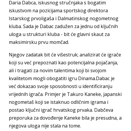
Daria Dabca, iskusnog stručnjaka s bogatim
iskustvom na pozicijama sportskog direktora
Istarskog prvoligaša i Dalmatinskog nogometnog
kluba. Sada je Dabac zadužen za jednu od ključnih
uloga u strukturi kluba - bit će glavni skaut za
maksimirsku prvu momčad.
Njegov zadatak bit će višestruk; analizirat će igrače
koji su već prepoznati kao potencijalna pojačanja,
ali i tragati za novim talentima koji bi svojom
kvalitetom mogli obogatiti igru Dinama.Dabac je
već dokazao svoje sposobnosti u identificiranju
vrijednih igrača. Primjer je Takuro Kaneke, japanski
nogometaš koji se istaknuo odličnim igrama i
postao ključni igrač hrvatskog prvaka. Dabčeva
preporuka za dovođenje Kaneke bila je presudna, a
njegova uloga nije stala na tome.