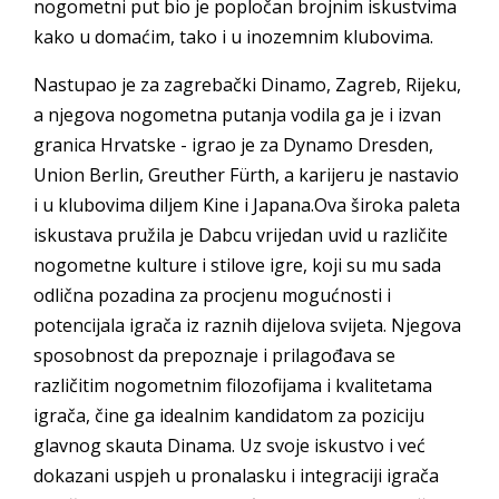
nogometni put bio je popločan brojnim iskustvima
kako u domaćim, tako i u inozemnim klubovima.
Nastupao je za zagrebački Dinamo, Zagreb, Rijeku,
a njegova nogometna putanja vodila ga je i izvan
granica Hrvatske - igrao je za Dynamo Dresden,
Union Berlin, Greuther Fürth, a karijeru je nastavio
i u klubovima diljem Kine i Japana.Ova široka paleta
iskustava pružila je Dabcu vrijedan uvid u različite
nogometne kulture i stilove igre, koji su mu sada
odlična pozadina za procjenu mogućnosti i
potencijala igrača iz raznih dijelova svijeta. Njegova
sposobnost da prepoznaje i prilagođava se
različitim nogometnim filozofijama i kvalitetama
igrača, čine ga idealnim kandidatom za poziciju
glavnog skauta Dinama. Uz svoje iskustvo i već
dokazani uspjeh u pronalasku i integraciji igrača