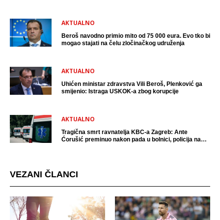
uhićen?
AKTUALNO
Beroš navodno primio mito od 75 000 eura. Evo tko bi
mogao stajati na čelu zločinačkog udruženja
AKTUALNO
Uhićen ministar zdravstva Vili Beroš, Plenković ga
smijenio: Istraga USKOK-a zbog korupcije
AKTUALNO
Tragična smrt ravnatelja KBC-a Zagreb: Ante
Ćorušić preminuo nakon pada u bolnici, policija na
mjestu događaja
VEZANI ČLANCI