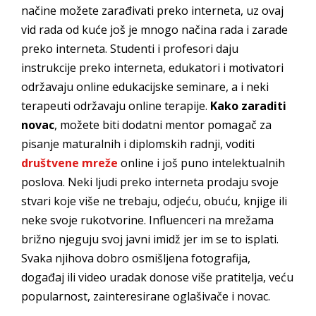
načine možete zarađivati preko interneta, uz ovaj
vid rada od kuće još je mnogo načina rada i zarade
preko interneta. Studenti i profesori daju
instrukcije preko interneta, edukatori i motivatori
održavaju online edukacijske seminare, a i neki
terapeuti održavaju online terapije.
Kako zaraditi
novac
, možete biti dodatni mentor pomagač za
pisanje maturalnih i diplomskih radnji, voditi
društvene mreže
online i još puno intelektualnih
poslova. Neki ljudi preko interneta prodaju svoje
stvari koje više ne trebaju, odjeću, obuću, knjige ili
neke svoje rukotvorine. Influenceri na mrežama
brižno njeguju svoj javni imidž jer im se to isplati.
Svaka njihova dobro osmišljena fotografija,
događaj ili video uradak donose više pratitelja, veću
popularnost, zainteresirane oglašivače i novac.