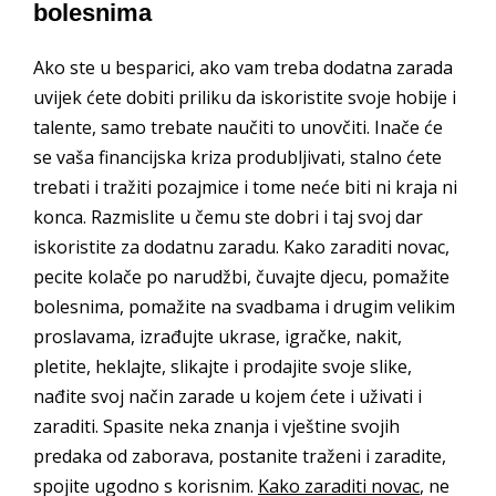
bolesnima
Ako ste u besparici, ako vam treba dodatna zarada
uvijek ćete dobiti priliku da iskoristite svoje hobije i
talente, samo trebate naučiti to unovčiti. Inače će
se vaša financijska kriza produbljivati, stalno ćete
trebati i tražiti pozajmice i tome neće biti ni kraja ni
konca. Razmislite u čemu ste dobri i taj svoj dar
iskoristite za dodatnu zaradu. Kako zaraditi novac,
pecite kolače po narudžbi, čuvajte djecu, pomažite
bolesnima, pomažite na svadbama i drugim velikim
proslavama, izrađujte ukrase, igračke, nakit,
pletite, heklajte, slikajte i prodajite svoje slike,
nađite svoj način zarade u kojem ćete i uživati i
zaraditi. Spasite neka znanja i vještine svojih
predaka od zaborava, postanite traženi i zaradite,
spojite ugodno s korisnim.
Kako zaraditi novac
, ne