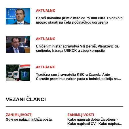
AKTUALNO
Beroš navodno primio mito od 75 000 eura. Evo tko bi
mogao stajati na čelu zločinačkog udruženja
AKTUALNO
Uhićen ministar zdravstva Vili Beroš, Plenković ga
smijenio: Istraga USKOK-a zbog korupcije
AKTUALNO
Tragična smrt ravnatelja KBC-a Zagreb: Ante
Ćorušić preminuo nakon pada u bolnici, policija na
mjestu događaja
VEZANI ČLANCI
ZANIMLJIVOSTI
ZANIMLJIVOSTI
Gdje se nalazi najbliža pošta
Kako napisati dobar životopis -
Kako napisati CV - Kako napisati
resime