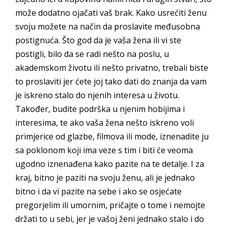
može dodatno ojačati vaš brak. Kako usrećiti ženu
svoju možete na način da proslavite međusobna
postignuća. Što god da je vaša žena ili vi ste
postigli, bilo da se radi nešto na poslu, u
akademskom životu ili nešto privatno, trebali biste
to proslaviti jer ćete joj tako dati do znanja da vam
je iskreno stalo do njenih interesa u životu.
Također, budite podrška u njenim hobijima i
interesima, te ako vaša žena nešto iskreno voli
primjerice od glazbe, filmova ili mode, iznenadite ju
sa poklonom koji ima veze s tim i biti će veoma
ugodno iznenađena kako pazite na te detalje. I za
kraj, bitno je paziti na svoju ženu, ali je jednako
bitno i da vi pazite na sebe i ako se osjećate
pregorjelim ili umornim, pričajte o tome i nemojte
držati to u sebi, jer je vašoj ženi jednako stalo i do