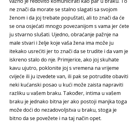
važno je redovito komunicirati kao par u braku. To
ne znači da morate se stalno slagati sa svojom
ženom i da joj trebate popuštati, ali to znači da će
se ona osjećati mnogo povezanijom s vama jer ćete
ju stvarno slušati. Ujedno, obraćanje pažnje na
male stvari i želje koje vaša žena ima može ju
itekako usrećiti jer to znači da se trudite i da vam je
iskreno stalo do nje. Primjerice, ako joj skuhate
kavu ujutro, poklonite joj s vremena na vrijeme
cvijeće ili ju izvedete van, ili pak se potrudite obaviti
neki kućanski posao u kući može zaista napraviti
razliku u vašem braku. Također, intima u vašem
braku je jednako bitna jer ako postoji manjka toga
može doći do nezadovoljstva u braku, stoga je
bitno da se povežete i na taj način opet.