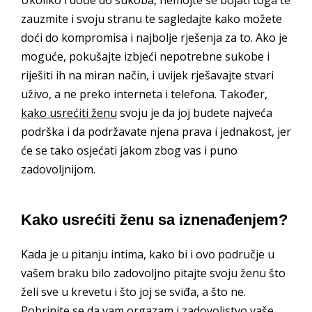
Ukoliko i dođe do sukoba, nemojte se bojati toga te
zauzmite i svoju stranu te sagledajte kako možete
doći do kompromisa i najbolje rješenja za to. Ako je
moguće, pokušajte izbjeći nepotrebne sukobe i
riješiti ih na miran način, i uvijek rješavajte stvari
uživo, a ne preko interneta i telefona. Također,
kako usrećiti ženu
svoju je da joj budete najveća
podrška i da podržavate njena prava i jednakost, jer
će se tako osjećati jakom zbog vas i puno
zadovoljnijom.
Kako usrećiti ženu sa iznenađenjem?
Kada je u pitanju intima, kako bi i ovo područje u
vašem braku bilo zadovoljno pitajte svoju ženu što
želi sve u krevetu i što joj se sviđa, a što ne.
Pobrinite se da vam orgazam i zadovoljstvo vaše