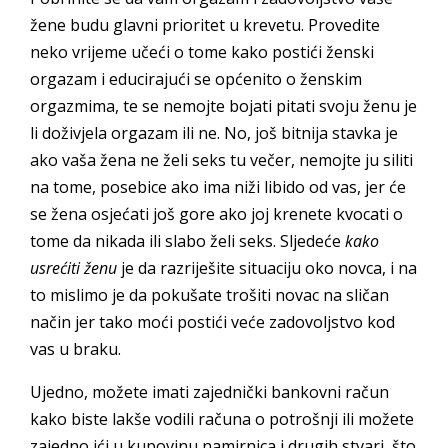
žene budu glavni prioritet u krevetu. Provedite
neko vrijeme učeći o tome kako postići ženski
orgazam i educirajući se općenito o ženskim
orgazmima, te se nemojte bojati pitati svoju ženu je
li doživjela orgazam ili ne. No, još bitnija stavka je
ako vaša žena ne želi seks tu večer, nemojte ju siliti
na tome, posebice ako ima niži libido od vas, jer će
se žena osjećati još gore ako joj krenete kvocati o
tome da nikada ili slabo želi seks. Sljedeće
kako
usrećiti ženu
je da razriješite situaciju oko novca, i na
to mislimo je da pokušate trošiti novac na sličan
način jer tako moći postići veće zadovoljstvo kod
vas u braku.
Ujedno, možete imati zajednički bankovni račun
kako biste lakše vodili računa o potrošnji ili možete
zajedno ići u kupovinu namirnica i drugih stvari, što