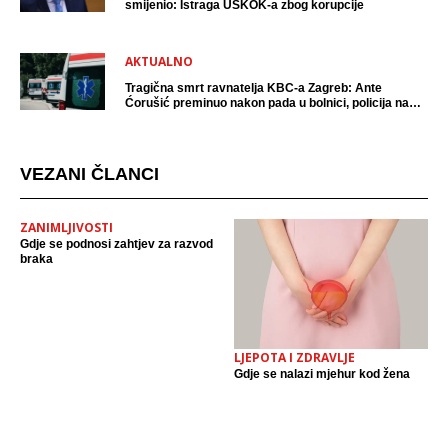
smijenio: Istraga USKOK-a zbog korupcije
AKTUALNO
Tragična smrt ravnatelja KBC-a Zagreb: Ante
Ćorušić preminuo nakon pada u bolnici, policija na
mjestu događaja
VEZANI ČLANCI
ZANIMLJIVOSTI
Gdje se podnosi zahtjev za razvod
braka
LJEPOTA I ZDRAVLJE
Gdje se nalazi mjehur kod žena