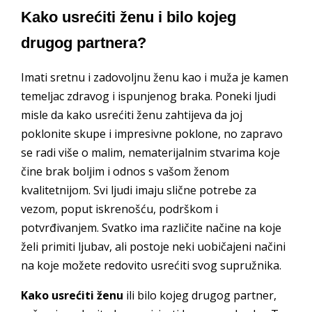
Kako usrećiti ženu i bilo kojeg
drugog partnera?
Imati sretnu i zadovoljnu ženu kao i muža je kamen
temeljac zdravog i ispunjenog braka. Poneki ljudi
misle da kako usrećiti ženu zahtijeva da joj
poklonite skupe i impresivne poklone, no zapravo
se radi više o malim, nematerijalnim stvarima koje
čine brak boljim i odnos s vašom ženom
kvalitetnijom. Svi ljudi imaju slične potrebe za
vezom, poput iskrenošću, podrškom i
potvrđivanjem. Svatko ima različite načine na koje
želi primiti ljubav, ali postoje neki uobičajeni načini
na koje možete redovito usrećiti svog supružnika.
Kako usrećiti ženu
ili bilo kojeg drugog partner,