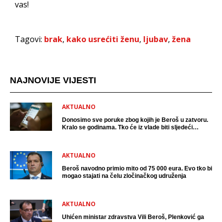
vas!
Tagovi:
brak
,
kako usrećiti ženu
,
ljubav
,
žena
NAJNOVIJE VIJESTI
AKTUALNO
Donosimo sve poruke zbog kojih je Beroš u zatvoru.
Kralo se godinama. Tko će iz vlade biti sljedeći
uhićen?
AKTUALNO
Beroš navodno primio mito od 75 000 eura. Evo tko bi
mogao stajati na čelu zločinačkog udruženja
AKTUALNO
Uhićen ministar zdravstva Vili Beroš, Plenković ga