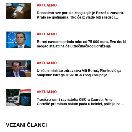
AKTUALNO
Donosimo sve poruke zbog kojih je Beroš u zatvoru.
Kralo se godinama. Tko će iz vlade biti sljedeći
uhićen?
AKTUALNO
Beroš navodno primio mito od 75 000 eura. Evo tko bi
mogao stajati na čelu zločinačkog udruženja
AKTUALNO
Uhićen ministar zdravstva Vili Beroš, Plenković ga
smijenio: Istraga USKOK-a zbog korupcije
AKTUALNO
Tragična smrt ravnatelja KBC-a Zagreb: Ante
Ćorušić preminuo nakon pada u bolnici, policija na
mjestu događaja
VEZANI ČLANCI