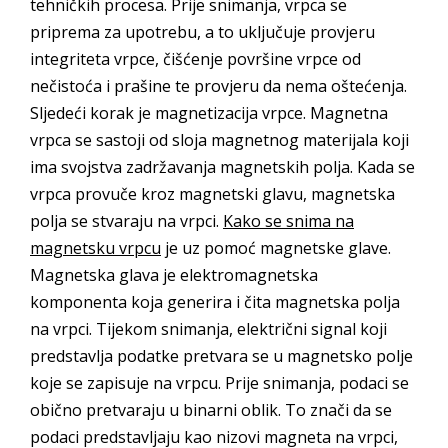
tehničkih procesa. Prije snimanja, vrpca se
priprema za upotrebu, a to uključuje provjeru
integriteta vrpce, čišćenje površine vrpce od
nečistoća i prašine te provjeru da nema oštećenja.
Sljedeći korak je magnetizacija vrpce. Magnetna
vrpca se sastoji od sloja magnetnog materijala koji
ima svojstva zadržavanja magnetskih polja. Kada se
vrpca provuče kroz magnetski glavu, magnetska
polja se stvaraju na vrpci.
Kako se snima na
magnetsku vrpcu
je uz pomoć magnetske glave.
Magnetska glava je elektromagnetska
komponenta koja generira i čita magnetska polja
na vrpci. Tijekom snimanja, električni signal koji
predstavlja podatke pretvara se u magnetsko polje
koje se zapisuje na vrpcu. Prije snimanja, podaci se
obično pretvaraju u binarni oblik. To znači da se
podaci predstavljaju kao nizovi magneta na vrpci,