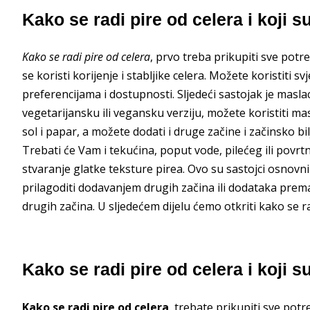
Kako se radi pire od celera i koji s
Kako se radi pire od celera
, prvo treba prikupiti sve potr
se koristi korijenje i stabljike celera. Možete koristiti sv
preferencijama i dostupnosti. Sljedeći sastojak je masl
vegetarijansku ili vegansku verziju, možete koristiti m
sol i papar, a možete dodati i druge začine i začinsko bi
Trebati će Vam i tekućina, poput vode, pilećeg ili povrtn
stvaranje glatke teksture pirea. Ovo su sastojci osnovni
prilagoditi dodavanjem drugih začina ili dodataka prem
drugih začina. U sljedećem dijelu ćemo otkriti kako se r
Kako se radi pire od celera i koji 
Kako se radi pire od celera
, trebate prikupiti sve pot