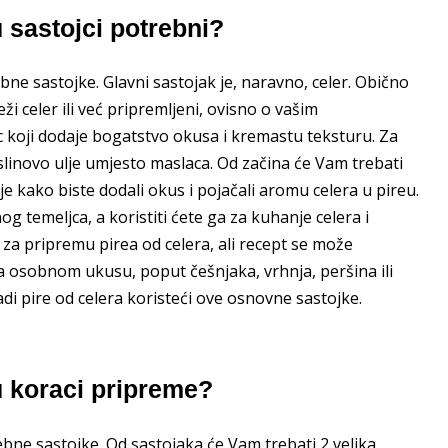
u sastojci potrebni?
ebne sastojke. Glavni sastojak je, naravno, celer. Obično
ježi celer ili već pripremljeni, ovisno o vašim
ac koji dodaje bogatstvo okusa i kremastu teksturu. Za
aslinovo ulje umjesto maslaca. Od začina će Vam trebati
lje kako biste dodali okus i pojačali aromu celera u pireu.
og temeljca, a koristiti ćete ga za kuhanje celera i
 za pripremu pirea od celera, ali recept se može
a osobnom ukusu, poput češnjaka, vrhnja, peršina ili
adi pire od celera koristeći ove osnovne sastojke.
su koraci pripreme?
rebne sastojke. Od sastojaka će Vam trebati 2 velika