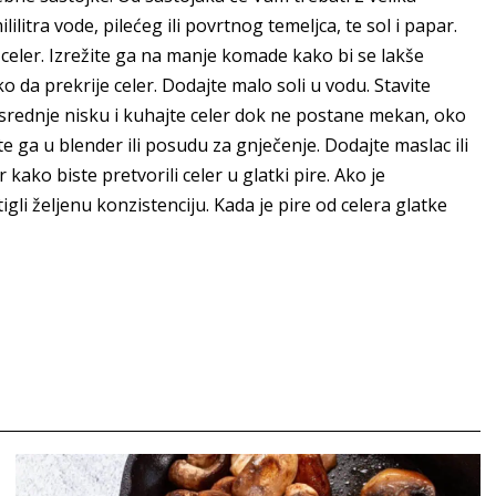
lilitra vode, pilećeg ili povrtnog temeljca, te sol i papar.
ti celer. Izrežite ga na manje komade kako bi se lakše
ako da prekrije celer. Dodajte malo soli u vodu. Stavite
a srednje nisku i kuhajte celer dok ne postane mekan, oko
te ga u blender ili posudu za gnječenje. Dodajte maslac ili
 kako biste pretvorili celer u glatki pire. Ako je
gli željenu konzistenciju. Kada je pire od celera glatke