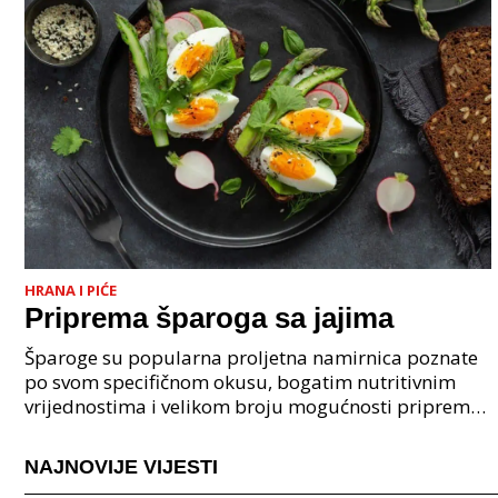
HRANA I PIĆE
Priprema šparoga sa jajima
Šparoge su popularna proljetna namirnica poznate
po svom specifičnom okusu, bogatim nutritivnim
vrijednostima i velikom broju mogućnosti pripreme.
Ova biljka koristi se u mediteranskoj i kontinentalno
NAJNOVIJE VIJESTI