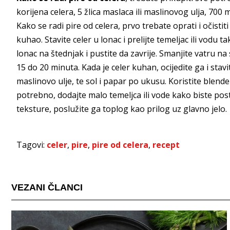
korijena celera, 5 žlica maslaca ili maslinovog ulja, 700 mi
Kako se radi pire od celera, prvo trebate oprati i očisti
kuhao. Stavite celer u lonac i prelijte temeljac ili vodu t
lonac na štednjak i pustite da zavrije. Smanjite vatru n
15 do 20 minuta. Kada je celer kuhan, ocijedite ga i stavi
maslinovo ulje, te sol i papar po ukusu. Koristite blender
potrebno, dodajte malo temeljca ili vode kako biste posti
teksture, poslužite ga toplog kao prilog uz glavno jelo.
Tagovi:
celer
,
pire
,
pire od celera
,
recept
VEZANI ČLANCI