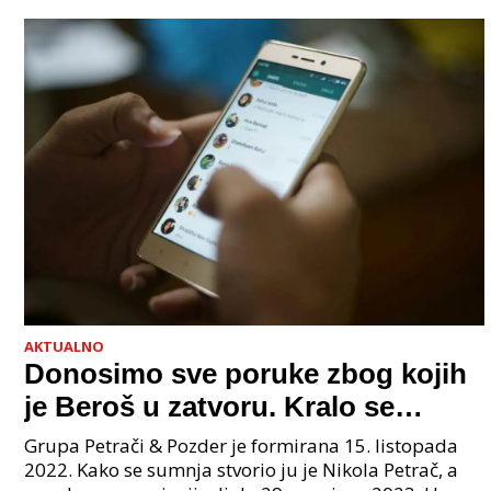
AKTUALNO
Donosimo sve poruke zbog kojih
je Beroš u zatvoru. Kralo se
godinama. Tko će iz vlade biti
Grupa Petrači & Pozder je formirana 15. listopada
sljedeći uhićen?
2022. Kako se sumnja stvorio ju je Nikola Petrač, a