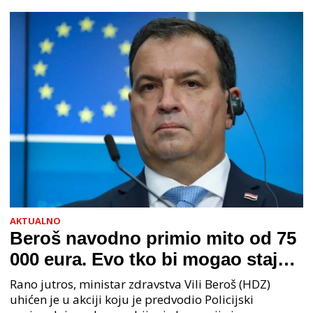
AKTUALNO
Beroš navodno primio mito od 75
000 eura. Evo tko bi mogao stajati
na čelu zločinačkog udruženja
Rano jutros, ministar zdravstva Vili Beroš (HDZ)
uhićen je u akciji koju je predvodio Policijski