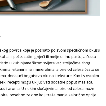
?
jenskog povrća koje je poznato po svom specifičnom okusu
kuha ili peče, zatim gnječi ili melje u finu pastu, a često
koristio u kuhinjama širom svijeta već stoljećima zbog
laknima, vitaminima i mineralima, a pire od celera često se
tima, dodajući bogatstvo okusa i teksture. Kao i s ostalim
. Neki recepti mogu uključivati dodatke poput maslaca,
okus i aroma. U nekim slučajevima, pire od celera može
umpira, posebno za one koji traže manje kalorične opcije.