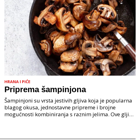
HRANA I PIĆE
Priprema šampinjona
Šampinjoni su vrsta jestivih gljiva koja je popularna
blagog okusa, jednostavne pripreme i brojne
mogućnosti kombiniranja s raznim jelima. Ove gljive
se mogu pronaći tijekom cijele godine u trgovinama