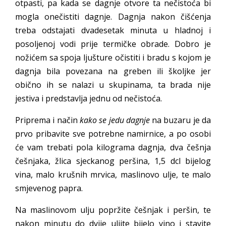
otpasti, pa kada se dagnje otvore ta nečistoća bi
mogla onečistiti dagnje. Dagnja nakon čišćenja
treba odstajati dvadesetak minuta u hladnoj i
posoljenoj vodi prije termičke obrade. Dobro je
nožićem sa spoja ljušture očistiti i bradu s kojom je
dagnja bila povezana na greben ili školjke jer
obično ih se nalazi u skupinama, ta brada nije
jestiva i predstavlja jednu od nečistoća.
Priprema i način
kako se jedu dagnje
na buzaru je da
prvo pribavite sve potrebne namirnice, a po osobi
će vam trebati pola kilograma dagnja, dva češnja
češnjaka, žlica sjeckanog peršina, 1,5 dcl bijelog
vina, malo krušnih mrvica, maslinovo ulje, te malo
smjevenog papra.
Na maslinovom ulju popržite češnjak i peršin, te
nakon minutu do dvije ulijte bijelo vino i stavite