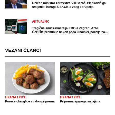
Uhićen ministar zdravstva Vili Beroš, Plenković ga
smijenio: Istraga USKOK-a zbog korupcije
AKTUALNO
Tragična smrt ravnatelja KBC-a Zagreb: Ante
Ćorušić preminuo nakon pada u bolnici, policija na
mjestu događaja
VEZANI ČLANCI
HRANA I PIĆE
HRANA I PIĆE
Pureće okruglice vindon priprema
Priprema šparoga sa jajima