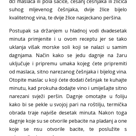
dcl maslaca ili pola šačice, češanj češnjaka ili žličica
suhog mljevenog češnjaka, dvije žlice bijelo
kvalitetnog vina, te dvije žlice nasjeckano peršina.
Postupak sa držanjem u hladnoj vodi dvadesetak
minuta primjenite i u ovom receptu jer se tako
uklanja višak morske soli koji se nalazi u samim
dagnjama. Način kako se jedu dagnje na žaru
uključuje i pripremu umaka kojeg ćete pripremiti
od maslaca, sitno narezanog češnjaka i bijelog vina.
Otopite maslac u koji ćete dodati češnjak te kuhajte
minutu, kad prokuha dodajte vino i umiješajte sitno
narezani svježi peršin. Dagnje omotajte u foliju
kako bi se pekle u svojoj pari na roštilju, termička
obrada traje najviše desetak minuta. Nakon toga
dagnje koje su se otvorile pebacite na pladanj a one
koje se nsu otvorile bacite, te poslužite s