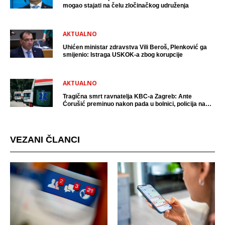
mogao stajati na čelu zločinačkog udruženja
AKTUALNO
Uhićen ministar zdravstva Vili Beroš, Plenković ga
smijenio: Istraga USKOK-a zbog korupcije
AKTUALNO
Tragična smrt ravnatelja KBC-a Zagreb: Ante
Ćorušić preminuo nakon pada u bolnici, policija na
mjestu događaja
VEZANI ČLANCI