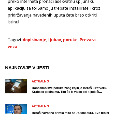
preko interneta pronaći adekvatnu špijunsku
aplikaciju za to! Samo ju trebate instalirate i kroz
pridržavanja navedenih uputa ćete brzo otkriti
istinu!
Tagovi:
dopisivanje
,
ljubav
,
poruke
,
Prevara
,
veza
NAJNOVIJE VIJESTI
AKTUALNO
Donosimo sve poruke zbog kojih je Beroš u zatvoru.
Kralo se godinama. Tko će iz vlade biti sljedeći
uhićen?
AKTUALNO
Beroš navodno primio mito od 75 000 eura. Evo tko bi