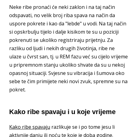
Neke ribe pronaći će neki zaklon i na taj način
odspavati, no velik broj riba spava na način da
uspore pokrete i kao da "lebde" u vodi. Na taj način
si opskrbulju tijelo i dalje kisikom te su u poziciji
pokrenuti se ukoliko registriraju prijetnju. Za
razliku od ljudi i nekih drugih životinja, ribe ne
ulaze u čvrst san, tj. u REM fazu već su cijelo vrijeme
u pripremnom stanju ukoliko shvate da su u nekoj
opasnoj situaciji. Svjesne su vibracija i šumova oko
sebe te čim primijete neki novi zvuk, spremne su na
pokret.
Kako ribe spavaju i u koje vrijeme
Kako ribe spavaju
razlikuje se i po tome jesu li
aktivnije danju ili noću te koje je doba godine.