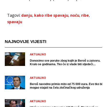
Tagovi:
danju
,
kako ribe spavaju
,
noću
,
ribe
,
spavaju
NAJNOVIJE VIJESTI
AKTUALNO
Donosimo sve poruke zbog kojih je Beroš u zatvoru.
Kralo se godinama. Tko će iz vlade biti sljedeći
uhićen?
AKTUALNO
Beroš navodno primio mito od 75 000 eura. Evo tko bi
mogao stajati na čelu zločinačkog udruženja
AKTUALNO