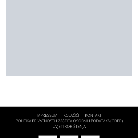
IMPRESSUM
KOLAČIĆI
KONTAKT
POLITIKA PRIVATNOSTI I ZAŠTITA OSOBNIH PODATAKA (GDPR)
UVJETI KORIŠTENJA