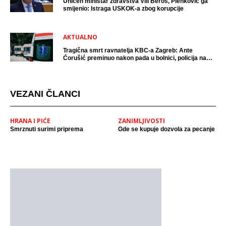
Uhićen ministar zdravstva Vili Beroš, Plenković ga
smijenio: Istraga USKOK-a zbog korupcije
AKTUALNO
Tragična smrt ravnatelja KBC-a Zagreb: Ante
Ćorušić preminuo nakon pada u bolnici, policija na
mjestu događaja
VEZANI ČLANCI
HRANA I PIĆE
ZANIMLJIVOSTI
Smrznuti surimi priprema
Gde se kupuje dozvola za pecanje