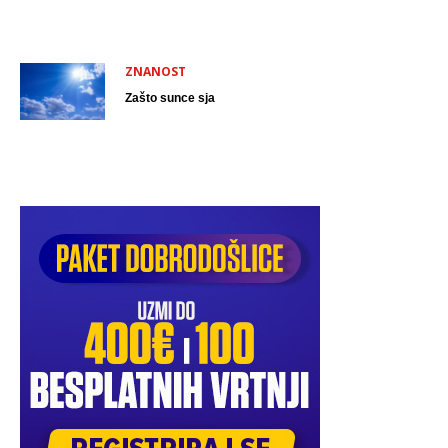
ZNANOST
Zašto sunce sja