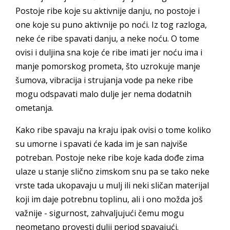
Postoje ribe koje su aktivnije danju, no postoje i
one koje su puno aktivnije po noći. Iz tog razloga,
neke će ribe spavati danju, a neke noću. O tome
ovisi i duljina sna koje će ribe imati jer noću ima i
manje pomorskog prometa, što uzrokuje manje
šumova, vibracija i strujanja vode pa neke ribe
mogu odspavati malo dulje jer nema dodatnih
ometanja.
Kako ribe spavaju na kraju ipak ovisi o tome koliko
su umorne i spavati će kada im je san najviše
potreban. Postoje neke ribe koje kada dođe zima
ulaze u stanje slično zimskom snu pa se tako neke
vrste tada ukopavaju u mulj ili neki sličan materijal
koji im daje potrebnu toplinu, ali i ono možda još
važnije - sigurnost, zahvaljujući čemu mogu
neometano provesti dulji period spavajući.