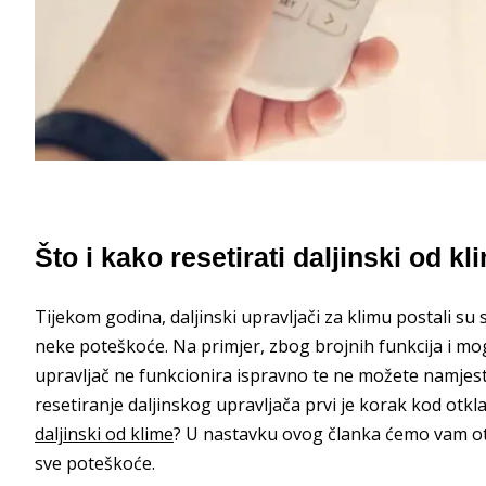
Što i kako resetirati daljinski od k
Tijekom godina, daljinski upravljači za klimu postali su sof
neke poteškoće. Na primjer, zbog brojnih funkcija i mo
upravljač ne funkcionira ispravno te ne možete namjestit
resetiranje daljinskog upravljača prvi je korak kod ot
daljinski od klime
? U nastavku ovog članka ćemo vam otkri
sve poteškoće.