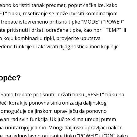
rebno koristiti tanak predmet, poput čačkalice, kako
SET“ tipku, resetiranje se može izvršiti kombinacijom
ča trebate istovremeno pritisnu tipke "MODE" i "POWER"
e pritisnuti i držati određene tipke, kao npr. "TEMP" ili
o koju kombinaciju tipki, provjerite uputstva
ne funkcije ili aktivirati dijagnostički mod koji nije
uopće?
 Samo trebate pritisnuti i držati tipku „RESET“ tipku na
edeći korak je ponovna sinkronizacija daljinskog
ja omogućuje daljinskom upravljaču da ponovno
van rad svih funkcija. Uključite klima uređaj putem
a unutarnjoj jedinici. Mnogi daljinski upravljači nakon
ce, pa jednostavno pritisnite tipku "POWER" ili "ON" kako