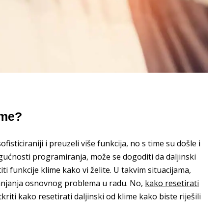
lime?
isticiraniji i preuzeli više funkcija, no s time su došle i
gućnosti programiranja, može se dogoditi da daljinski
i funkcije klime kako vi želite. U takvim situacijama,
klanjanja osnovnog problema u radu. No,
kako resetirati
ti kako resetirati daljinski od klime kako biste riješili