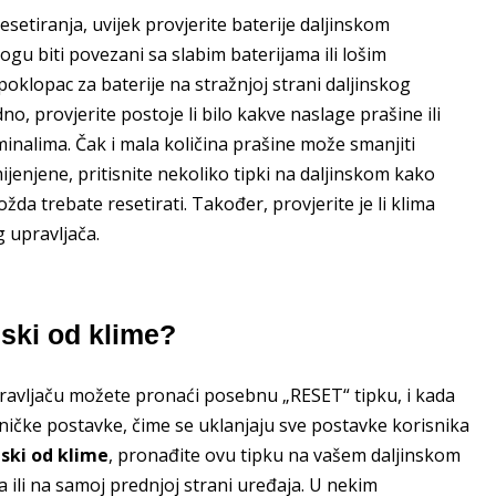
esetiranja, uvijek provjerite baterije daljinskom
gu biti povezani sa slabim baterijama ili lošim
poklopac za baterije na stražnjoj strani daljinskog
no, provjerite postoje li bilo kakve naslage prašine ili
minalima. Čak i mala količina prašine može smanjiti
ijenjene, pritisnite nekoliko tipki na daljinskom kako
žda trebate resetirati. Također, provjerite je li klima
 upravljača.
inski od klime?
upravljaču možete pronaći posebnu „RESET“ tipku, i kada
orničke postavke, čime se uklanjaju sve postavke korisnika
nski od klime
, pronađite ovu tipku na vašem daljinskom
a ili na samoj prednjoj strani uređaja. U nekim