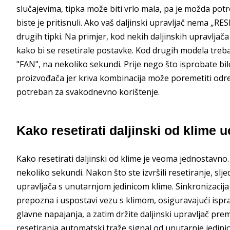
slučajevima, tipka može biti vrlo mala, pa je možda pot
biste je pritisnuli. Ako vaš daljinski upravljač nema „RE
drugih tipki. Na primjer, kod nekih daljinskih upravlja
kako bi se resetirale postavke. Kod drugih modela trebat
"FAN", na nekoliko sekundi. Prije nego što isprobate bil
proizvođača jer kriva kombinacija može poremetiti određe
potreban za svakodnevno korištenje.
Kako resetirati daljinski od klime 
Kako resetirati daljinski od klime je veoma jednostavno.
nekoliko sekundi. Nakon što ste izvršili resetiranje, slj
upravljača s unutarnjom jedinicom klime. Sinkronizaci
prepozna i uspostavi vezu s klimom, osiguravajući ispra
glavne napajanja, a zatim držite daljinski upravljač prem
resetiranja automatski traže signal od unutarnje jedini