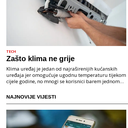
TECH
Zašto klima ne grije
Klima uređaj je jedan od najraširenijih kućanskih
uređaja jer omogućuje ugodnu temperaturu tijekom
cijele godine, no mnogi se korisnici barem jednom
zapitaju zašto klima ne grije kada dođu hladniji da
NAJNOVIJE VIJESTI