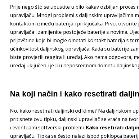
Prije nego što se upustite u bilo kakav ozbiljan proces r
upravljaču. Mnogi problemi s daljinskim upravljačima mo
kontaktom između baterija i priključaka. Prvo, otvorite 
upravljača i zamijenite postojeće baterije s novima. Ujed
prljavštine koje bi mogle ometati kontakt baterija s ter
učinkovitost daljinskog upravljača. Kada su baterije zam
biste provjerili reagira li uređaj. Ako nema odgovora, mo
uređaj uključen i je li u neposrednom dometu daljinskog
Na koji način i kako resetirati dalj
No, kako resetirati daljinski od klime? Na daljinskom 
pritisnete ovu tipku, daljinski upravljač se vraća na tv
i eventualni softverski problemi.
Kako resetirati dalji
upravljaču. Tipka se često nalazi ispod poklopca baterij