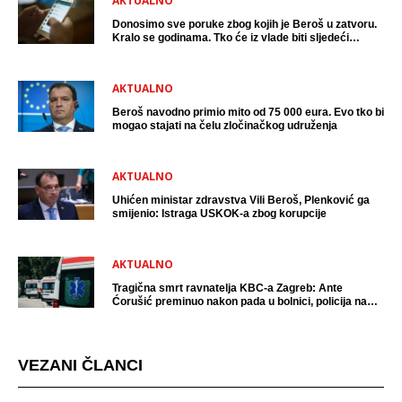
AKTUALNO
Donosimo sve poruke zbog kojih je Beroš u zatvoru.
Kralo se godinama. Tko će iz vlade biti sljedeći
uhićen?
AKTUALNO
Beroš navodno primio mito od 75 000 eura. Evo tko bi
mogao stajati na čelu zločinačkog udruženja
AKTUALNO
Uhićen ministar zdravstva Vili Beroš, Plenković ga
smijenio: Istraga USKOK-a zbog korupcije
AKTUALNO
Tragična smrt ravnatelja KBC-a Zagreb: Ante
Ćorušić preminuo nakon pada u bolnici, policija na
mjestu događaja
VEZANI ČLANCI