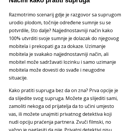
Načini kako pratiti supruga
Razmotrimo scenarij gdje je razgovor sa suprugom
urodio plodom, točnije određene sumnje su se
potvrdile, što dalje? Najjednostavniji način kako
100% utvrditi svoje sumnje je dolazak do njegovog
mobitela i prekopati ga za dokaze. Uzimanje
mobitela je svakako najjednostavniji način, ali
mobitel može sadržavati lozinku i samo uzimanje
mobitela može dovesti do svađe i neugodne
situacije.
Kako pratiti supruga bez da on zna? Prva opcije je
da slijedite svog supruga. Možete ga slijediti sami,
zamoliti nekoga od prijatelja da to učini umjesto
vas, ili možete unajmiti privatnog detektiva koji
nudi opciju praćenja partnera. Zvuči filmski, no
važno je naglasiti da nije. Privatni detektivi nisu