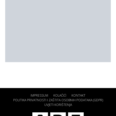
IMPRESSUM
KOLAČIĆI
KONTAKT
POLITIKA PRIVATNOSTI I ZAŠTITA OSOBNIH PODATAKA (GDPR)
UVJETI KORIŠTENJA