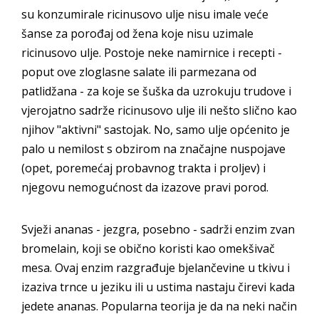
su konzumirale ricinusovo ulje nisu imale veće
šanse za porođaj od žena koje nisu uzimale
ricinusovo ulje. Postoje neke namirnice i recepti -
poput ove zloglasne salate ili parmezana od
patlidžana - za koje se šuška da uzrokuju trudove i
vjerojatno sadrže ricinusovo ulje ili nešto slično kao
njihov "aktivni" sastojak. No, samo ulje općenito je
palo u nemilost s obzirom na značajne nuspojave
(opet, poremećaj probavnog trakta i proljev) i
njegovu nemogućnost da izazove pravi porod.
Svježi ananas - jezgra, posebno - sadrži enzim zvan
bromelain, koji se obično koristi kao omekšivač
mesa. Ovaj enzim razgrađuje bjelančevine u tkivu i
izaziva trnce u jeziku ili u ustima nastaju čirevi kada
jedete ananas. Popularna teorija je da na neki način