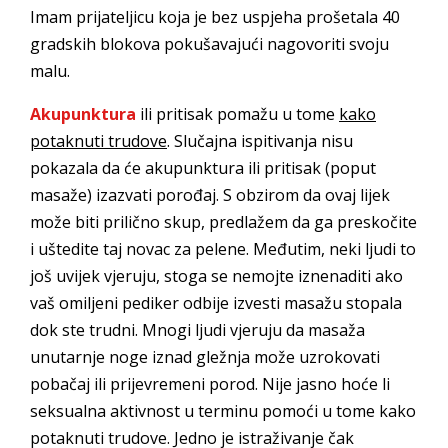
Imam prijateljicu koja je bez uspjeha prošetala 40
gradskih blokova pokušavajući nagovoriti svoju
malu.
Akupunktura
ili pritisak pomažu u tome
kako
potaknuti trudove
. Slučajna ispitivanja nisu
pokazala da će akupunktura ili pritisak (poput
masaže) izazvati porođaj. S obzirom da ovaj lijek
može biti prilično skup, predlažem da ga preskočite
i uštedite taj novac za pelene. Međutim, neki ljudi to
još uvijek vjeruju, stoga se nemojte iznenaditi ako
vaš omiljeni pediker odbije izvesti masažu stopala
dok ste trudni. Mnogi ljudi vjeruju da masaža
unutarnje noge iznad gležnja može uzrokovati
pobačaj ili prijevremeni porod. Nije jasno hoće li
seksualna aktivnost u terminu pomoći u tome kako
potaknuti trudove. Jedno je istraživanje čak