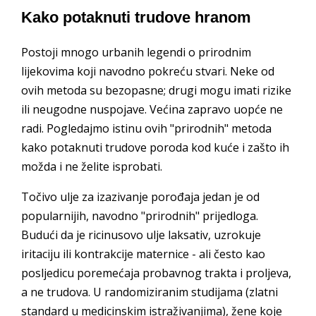
Kako potaknuti trudove hranom
Postoji mnogo urbanih legendi o prirodnim
lijekovima koji navodno pokreću stvari. Neke od
ovih metoda su bezopasne; drugi mogu imati rizike
ili neugodne nuspojave. Većina zapravo uopće ne
radi. Pogledajmo istinu ovih "prirodnih" metoda
kako potaknuti trudove poroda kod kuće i zašto ih
možda i ne želite isprobati.
Točivo ulje za izazivanje porođaja jedan je od
popularnijih, navodno "prirodnih" prijedloga.
Budući da je ricinusovo ulje laksativ, uzrokuje
iritaciju ili kontrakcije maternice - ali često kao
posljedicu poremećaja probavnog trakta i proljeva,
a ne trudova. U randomiziranim studijama (zlatni
standard u medicinskim istraživanjima), žene koje