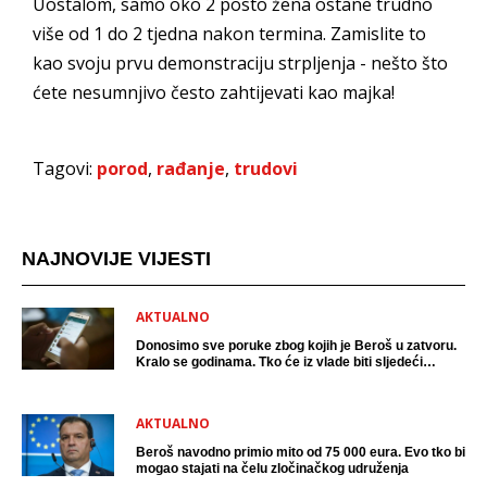
Uostalom, samo oko 2 posto žena ostane trudno
više od 1 do 2 tjedna nakon termina. Zamislite to
kao svoju prvu demonstraciju strpljenja - nešto što
ćete nesumnjivo često zahtijevati kao majka!
Tagovi:
porod
,
rađanje
,
trudovi
NAJNOVIJE VIJESTI
AKTUALNO
Donosimo sve poruke zbog kojih je Beroš u zatvoru.
Kralo se godinama. Tko će iz vlade biti sljedeći
uhićen?
AKTUALNO
Beroš navodno primio mito od 75 000 eura. Evo tko bi
mogao stajati na čelu zločinačkog udruženja