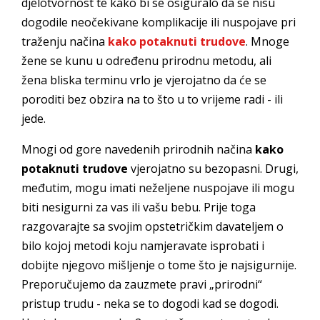
djelotvornost te kako bi se osiguralo da se nisu
dogodile neočekivane komplikacije ili nuspojave pri
traženju načina
kako potaknuti trudove
. Mnoge
žene se kunu u određenu prirodnu metodu, ali
žena bliska terminu vrlo je vjerojatno da će se
poroditi bez obzira na to što u to vrijeme radi - ili
jede.
Mnogi od gore navedenih prirodnih načina
kako
potaknuti trudove
vjerojatno su bezopasni. Drugi,
međutim, mogu imati neželjene nuspojave ili mogu
biti nesigurni za vas ili vašu bebu. Prije toga
razgovarajte sa svojim opstetričkim davateljem o
bilo kojoj metodi koju namjeravate isprobati i
dobijte njegovo mišljenje o tome što je najsigurnije.
Preporučujemo da zauzmete pravi „prirodni“
pristup trudu - neka se to dogodi kad se dogodi.