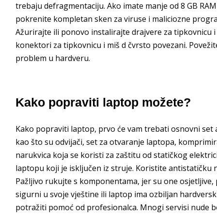
trebaju defragmentaciju. Ako imate manje od 8 GB RAM-a
pokrenite kompletan sken za viruse i maliciozne programe
Ažurirajte ili ponovo instalirajte drajvere za tipkovnicu 
konektori za tipkovnicu i miš d čvrsto povezani. Povežite 
problem u hardveru.
Kako popraviti laptop možete?
Kako popraviti laptop, prvo će vam trebati osnovni set a
kao što su odvijači, set za otvaranje laptopa, komprimir
narukvica koja se koristi za zaštitu od statičkog elektrici
laptopu koji je isključen iz struje. Koristite antistatičk
Pažljivo rukujte s komponentama, jer su one osjetljive
sigurni u svoje vještine ili laptop ima ozbiljan hardvers
potražiti pomoć od profesionalca. Mnogi servisi nude 