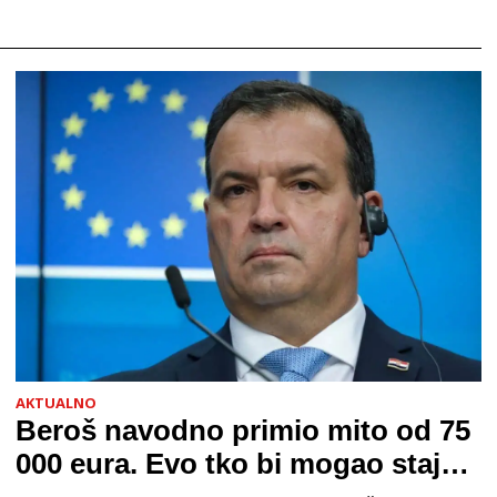
AKTUALNO
Beroš navodno primio mito od 75
000 eura. Evo tko bi mogao stajati
na čelu zločinačkog udruženja