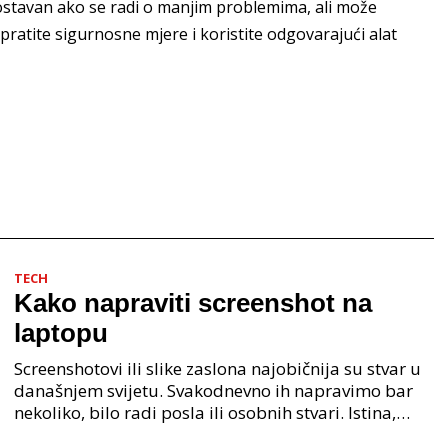
ostavan ako se radi o manjim problemima, ali može
 pratite sigurnosne mjere i koristite odgovarajući alat
TECH
Kako napraviti screenshot na
laptopu
Screenshotovi ili slike zaslona najobičnija su stvar u
današnjem svijetu. Svakodnevno ih napravimo bar
nekoliko, bilo radi posla ili osobnih stvari. Istina,
mnogi od nas rade screenshotove na našim pa