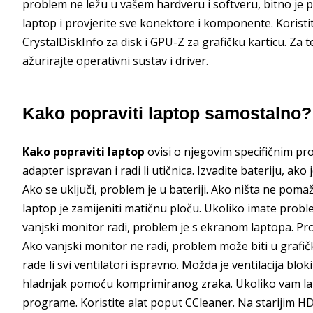
problem ne ležu u vašem hardveru i softveru, bitno je pro
laptop i provjerite sve konektore i komponente. Korist
CrystalDiskInfo za disk i GPU-Z za grafičku karticu. Za 
ažurirajte operativni sustav i driver.
Kako popraviti laptop samostalno?
Kako popraviti laptop
ovisi o njegovim specifičnim prob
adapter ispravan i radi li utičnica. Izvadite bateriju, ak
Ako se uključi, problem je u bateriji. Ako ništa ne po
laptop je zamijeniti matičnu ploču. Ukoliko imate prob
vanjski monitor radi, problem je s ekranom laptopa. Pr
Ako vanjski monitor ne radi, problem može biti u grafičko
rade li svi ventilatori ispravno. Možda je ventilacija blo
hladnjak pomoću komprimiranog zraka. Ukoliko vam lap
programe. Koristite alat poput CCleaner. Na starijim 