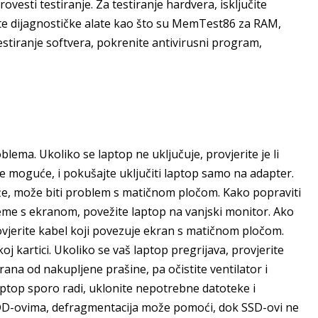
vesti testiranje. Za testiranje hardvera, isključite
ite dijagnostičke alate kao što su MemTest86 za RAM,
testiranje softvera, pokrenite antivirusni program,
lema. Ukoliko se laptop ne uključuje, provjerite je li
o je moguće, i pokušajte uključiti laptop samo na adapter.
maže, može biti problem s matičnom pločom. Kako popraviti
leme s ekranom, povežite laptop na vanjski monitor. Ako
ovjerite kabel koji povezuje ekran s matičnom pločom.
j kartici. Ukoliko se vaš laptop pregrijava, provjerite
kirana od nakupljene prašine, pa očistite ventilator i
top sporo radi, uklonite nepotrebne datoteke i
HDD-ovima, defragmentacija može pomoći, dok SSD-ovi ne