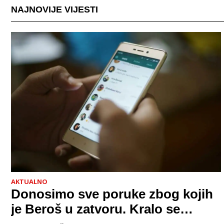
NAJNOVIJE VIJESTI
AKTUALNO
Donosimo sve poruke zbog kojih
je Beroš u zatvoru. Kralo se
godinama. Tko će iz vlade biti