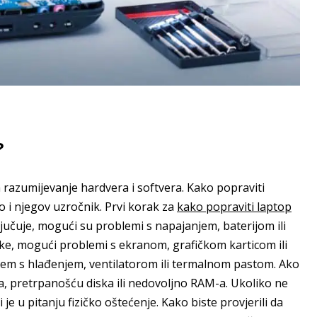
?
 razumijevanje hardvera i softvera. Kako popraviti
o i njegov uzročnik. Prvi korak za
kako popraviti laptop
učuje, mogući su problemi s napajanjem, baterijom ili
ke, mogući problemi s ekranom, grafičkom karticom ili
em s hlađenjem, ventilatorom ili termalnom pastom. Ako
a, pretrpanošću diska ili nedovoljno RAM-a. Ukoliko ne
 je u pitanju fizičko oštećenje. Kako biste provjerili da