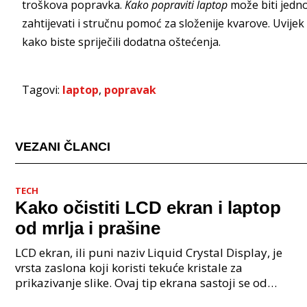
troškova popravka.
Kako popraviti laptop
može biti jedn
zahtijevati i stručnu pomoć za složenije kvarove. Uvijek
kako biste spriječili dodatna oštećenja.
Tagovi:
laptop
,
popravak
VEZANI ČLANCI
TECH
Kako očistiti LCD ekran i laptop
od mrlja i prašine
LCD ekran, ili puni naziv Liquid Crystal Display, je
vrsta zaslona koji koristi tekuće kristale za
prikazivanje slike. Ovaj tip ekrana sastoji se od
slojeva tekućih kristala smještenih između dva pola