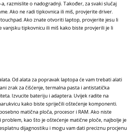
, razmislite o nadogradnji. Također, za svaki slučaj
. Ako ne radi tipkovnica ili miš, provjerite driver.
i touchpad. Ako znate otvoriti laptop, provjerite jesu li
vanjsku tipkovnicu ili miš kako biste provjerili je li
lata. Od alata za popravak laptopa će vam trebati alati
ani zrak za čišćenje, termalna pasta i antistatička
teta. Izvucite bateriju i adaptera. Uvijek radite na
u narukvicu kako biste spriječili oštećenje komponenti.
, posebno matična ploča, procesor i RAM. Ako niste
ki problem, kao što je oštećenje matične ploče, najbolje je
besplatnu dijagnostiku i mogu vam dati preciznu procjenu