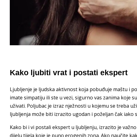
Kako ljubiti vrat i postati ekspert
Ljubljenje je ljudska aktivnost koja pobuđuje maštu i pod
imate simpatiju ili ste u vezi, sigurno vas zanima koje s
uživati. Poljubac je izraz nježnosti u kojemu se treba uži
ljubljenja može biti izrazito ugodan i poželjan čak iako s
Kako bi i vi postali ekspert u ljubljenju, izrazito je važn
dijelu tijela koje je puno erogenih zona. Ako naučite ka