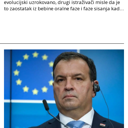
evolucijski uzrokovano, drugi istraživači misle da je
to zaostatak iz bebine oralne faze i faze sisanja kada
su ugoda i utjeha bile povezane sa raceptori