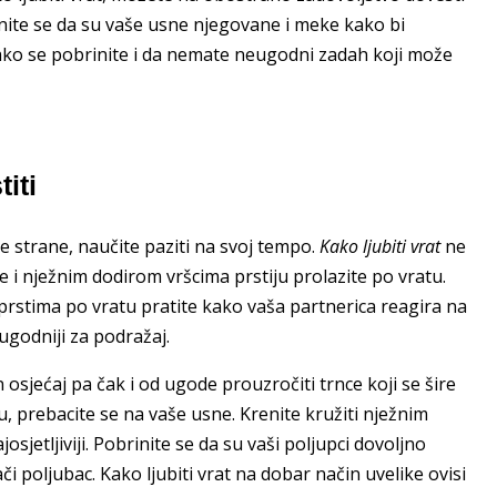
inite se da su vaše usne njegovane i meke kako bi
akako se pobrinite i da nemate neugodni zadah koji može
titi
bje strane, naučite paziti na svoj tempo.
Kako ljubiti vrat
ne
e i nježnim dodirom vršcima prstiju prolazite po vratu.
te prstima po vratu pratite kako vaša partnerica reagira na
i ugodniji za podražaj.
osjećaj pa čak i od ugode prouzročiti trnce koji se šire
u, prebacite se na vaše usne. Krenite kružiti nježnim
josjetljiviji. Pobrinite se da su vaši poljupci dovoljno
či poljubac. Kako ljubiti vrat na dobar način uvelike ovisi