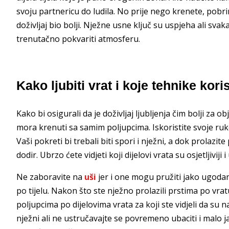
svoju partnericu do ludila. No prije nego krenete, pobr
doživljaj bio bolji. Nježne usne ključ su uspjeha ali sv
trenutačno pokvariti atmosferu.
Kako ljubiti vrat i koje tehnike koris
Kako bi osigurali da je doživljaj ljubljenja čim bolji za o
mora krenuti sa samim poljupcima. Iskoristite svoje ruk
Vaši pokreti bi trebali biti spori i nježni, a dok prolazi
dodir. Ubrzo ćete vidjeti koji dijelovi vrata su osjetljiviji 
Ne zaboravite na
uši
jer i one mogu pružiti jako ugodan 
po tijelu. Nakon što ste nježno prolazili prstima po vrat
poljupcima po dijelovima vrata za koji ste vidjeli da su na
nježni ali ne ustručavajte se povremeno ubaciti i malo ja