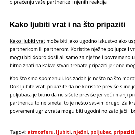
o praćenju vaše partnerice i njenih reakcija.
Kako ljubiti vrat i na što pripaziti
Kako ljubiti vrat
može biti jako ugodno iskustvo ako usp
partnericom ili partnerom. Koristite nježne poljupce i vr
mogu biti dobro došli ali samo za nježne i povremeno ugr
bitno znati na kakve stvari trebate pripaziti jer one 
Kao što smo spomenuli, loš zadah je nešto na što morat
Dok ljubite vrat, pripazite da ne koristite previše sline 
poljubaca je bitno da ne sišete previše jer već i manji p
partnericu to ne smeta, to je nešto sasvim drugo. Za kraj
povremeni ugriz vrata mogu biti ugodni no zato jači i bol
Tagovi:
atmosferu
,
ljubiti
,
nježni
,
poljubac
,
pripaziti