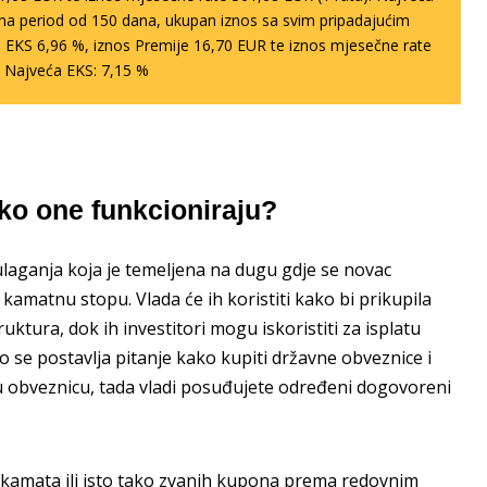
R na period od 150 dana, ukupan iznos sa svim pripadajućim
 EKS 6,96 %, iznos Premije 16,70 EUR te iznos mjesečne rate
. Najveća EKS: 7,15 %
ko one funkcioniraju?
 ulaganja koja je temeljena na dugu gdje se novac
matnu stopu. Vlada će ih koristiti kako bi prikupila
uktura, dok ih investitori mogu iskoristiti za isplatu
se postavlja pitanje kako kupiti državne obveznice i
u obveznicu, tada vladi posuđujete određeni dogovoreni
 kamata ili isto tako zvanih kupona prema redovnim