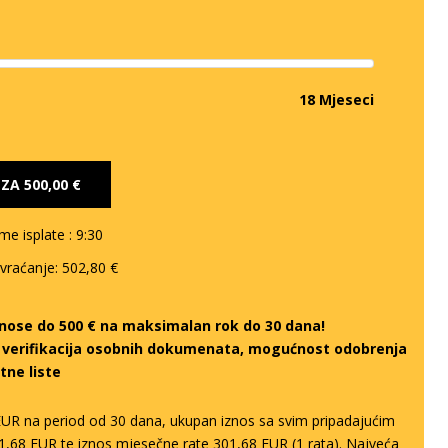
18 Mjeseci
E ZA
500,00 €
eme isplate
: 9:30
 vraćanje:
502,80 €
iznose do 500 € na maksimalan rok do 30 dana!
a verifikacija osobnih dokumenata, mogućnost odobrenja
tne liste
EUR na period od 30 dana, ukupan iznos sa svim pripadajućim
1,68 EUR te iznos mjesečne rate 301,68 EUR (1 rata). Najveća