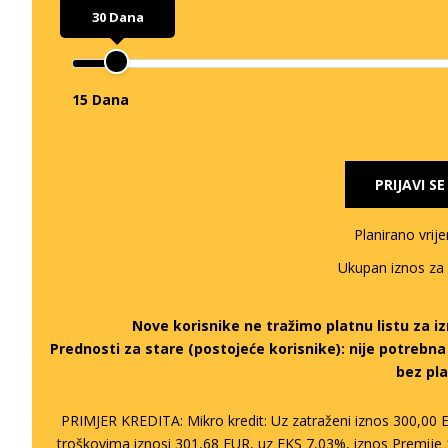
30 Dana
15 Dana
PRIJAVI S
Planirano vrij
Ukupan iznos za
Nove korisnike ne tražimo platnu listu za 
Prednosti za stare (postojeće korisnike):
nije potrebn
bez pla
PRIMJER KREDITA: Mikro kredit: Uz zatraženi iznos 300,00 
troškovima iznosi 301,68 EUR, uz EKS 7,03%, iznos Premije 