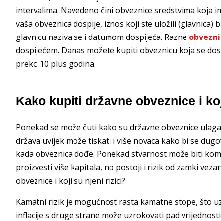
intervalima. Navedeno čini obveznice sredstvima koja im
vaša obveznica dospije, iznos koji ste uložili (glavnica)
glavnicu naziva se i datumom dospijeća. Razne
obvezni
dospijećem. Danas možete kupiti obveznicu koja se dospj
preko 10 plus godina.
Kako kupiti državne obveznice i koji
Ponekad se može čuti kako su državne obveznice ulagan
država uvijek može tiskati i više novaca kako bi se dugovi
kada obveznica dođe. Ponekad stvarnost može biti kompl
proizvesti više kapitala, no postoji i rizik od zamki veza
obveznice i koji su njeni rizici?
Kamatni rizik je mogućnost rasta kamatne stope, što uz
inflacije s druge strane može uzrokovati pad vrijednost