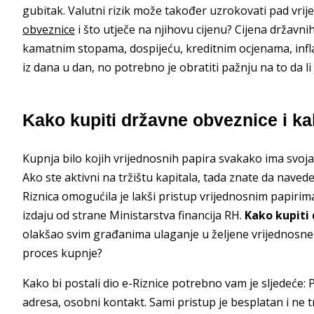
gubitak. Valutni rizik može također uzrokovati pad vrijed
obveznice
i što utječe na njihovu cijenu? Cijena državni
kamatnim stopama, dospijeću, kreditnim ocjenama, infl
iz dana u dan, no potrebno je obratiti pažnju na to da li je 
Kako kupiti državne obveznice i k
Kupnja bilo kojih vrijednosnih papira svakako ima svoj
Ako ste aktivni na tržištu kapitala, tada znate da naved
Riznica omogućila je lakši pristup vrijednosnim papirim
izdaju od strane Ministarstva financija RH.
Kako kupiti
olakšao svim građanima ulaganje u željene vrijednosne 
proces kupnje?
Kako bi postali dio e-Riznice potrebno vam je sljedeće: 
adresa, osobni kontakt. Sami pristup je besplatan i ne t