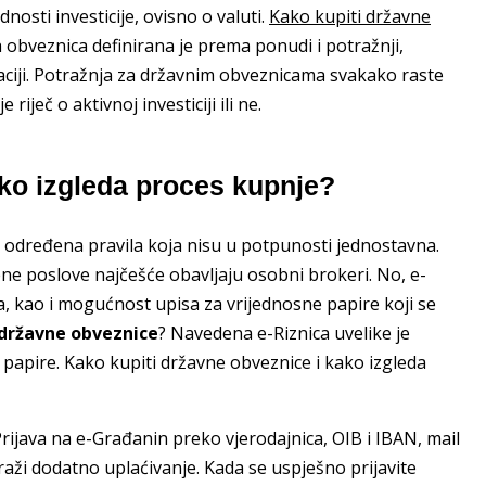
nosti investicije, ovisno o valuti.
Kako kupiti državne
h obveznica definirana je prema ponudi i potražnji,
aciji. Potražnja za državnim obveznicama svakako raste
riječ o aktivnoj investiciji ili ne.
ako izgleda proces kupnje?
a određena pravila koja nisu u potpunosti jednostavna.
ene poslove najčešće obavljaju osobni brokeri. No, e-
a, kao i mogućnost upisa za vrijednosne papire koji se
 državne obveznice
? Navedena e-Riznica uvelike je
papire. Kako kupiti državne obveznice i kako izgleda
Prijava na e-Građanin preko vjerodajnica, OIB i IBAN, mail
raži dodatno uplaćivanje. Kada se uspješno prijavite