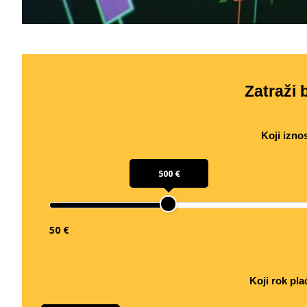
Zatraži b
Koji izno
500 €
50 €
Koji rok pla