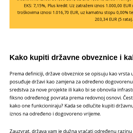
EKS: 7,15%, Plus kredit: Uz zatraženi iznos 1.000,00 EU
troškovima iznosi 1.016,70 EUR, uz kamatnu stopu 0,00% te
203,34 EUR (5 rata)
Kako kupiti državne obveznice i ka
Prema definiciji, države obveznice se opisuju kao vrsta
posuđuje državi kao zamjena za određeno dogovorenu ka
sredstva za nove projekte ili kako bi se obnovila infrastr
fiksno određenog povrata prema redovnoj osnovi. Često 
kako one funkcioniraju? Kada se odlučite kupiti državn
iznos na određeno i dogovoreno vrijeme.
Zauzvrat, država vam je dužna vraćati određenu razinu