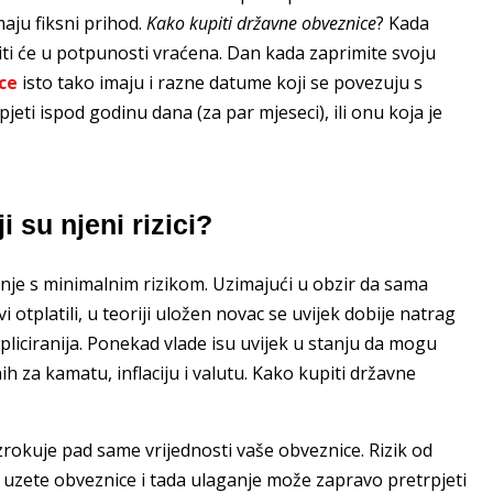
aju fiksni prihod.
Kako kupiti državne obveznice
? Kada
 biti će u potpunosti vraćena. Dan kada zaprimite svoju
ce
isto tako imaju i razne datume koji se povezuju s
eti ispod godinu dana (za par mjeseci), ili onu koja je
 su njeni rizici?
je s minimalnim rizikom. Uzimajući u obzir da sama
 otplatili, u teoriji uložen novac se uvijek dobije natrag
iciranija. Ponekad vlade isu uvijek u stanju da mogu
nih za kamatu, inflaciju i valutu. Kako kupiti državne
rokuje pad same vrijednosti vaše obveznice. Rizik od
i uzete obveznice i tada ulaganje može zapravo pretrpjeti