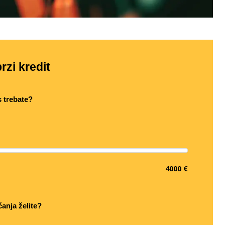
rzi kredit
s trebate?
4000 €
ćanja želite?