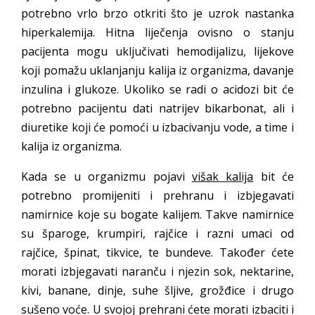
potrebno vrlo brzo otkriti što je uzrok nastanka
hiperkalemija. Hitna liječenja ovisno o stanju
pacijenta mogu uključivati hemodijalizu, lijekove
koji pomažu uklanjanju kalija iz organizma, davanje
inzulina i glukoze. Ukoliko se radi o acidozi bit će
potrebno pacijentu dati natrijev bikarbonat, ali i
diuretike koji će pomoći u izbacivanju vode, a time i
kalija iz organizma.
Kada se u organizmu pojavi
višak kalija
bit će
potrebno promijeniti i prehranu i izbjegavati
namirnice koje su bogate kalijem. Takve namirnice
su šparoge, krumpiri, rajčice i razni umaci od
rajčice, špinat, tikvice, te bundeve. Također ćete
morati izbjegavati naranču i njezin sok, nektarine,
kivi, banane, dinje, suhe šljive, grožđice i drugo
sušeno voće. U svojoj prehrani ćete morati izbaciti i