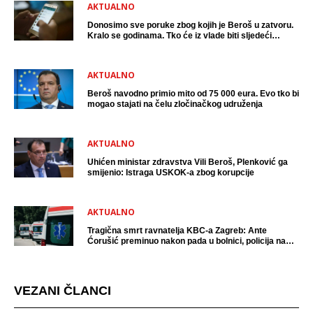
AKTUALNO
Donosimo sve poruke zbog kojih je Beroš u zatvoru.
Kralo se godinama. Tko će iz vlade biti sljedeći
uhićen?
AKTUALNO
Beroš navodno primio mito od 75 000 eura. Evo tko bi
mogao stajati na čelu zločinačkog udruženja
AKTUALNO
Uhićen ministar zdravstva Vili Beroš, Plenković ga
smijenio: Istraga USKOK-a zbog korupcije
AKTUALNO
Tragična smrt ravnatelja KBC-a Zagreb: Ante
Ćorušić preminuo nakon pada u bolnici, policija na
mjestu događaja
VEZANI ČLANCI