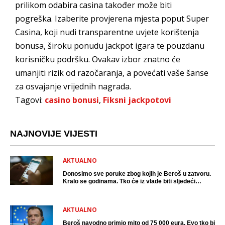
prilikom odabira casina također može biti
pogreška. Izaberite provjerena mjesta poput Super
Casina, koji nudi transparentne uvjete korištenja
bonusa, široku ponudu jackpot igara te pouzdanu
korisničku podršku. Ovakav izbor znatno će
umanjiti rizik od razočaranja, a povećati vaše šanse
za osvajanje vrijednih nagrada.
Tagovi:
casino bonusi
,
Fiksni jackpotovi
NAJNOVIJE VIJESTI
AKTUALNO
Donosimo sve poruke zbog kojih je Beroš u zatvoru.
Kralo se godinama. Tko će iz vlade biti sljedeći
uhićen?
AKTUALNO
Beroš navodno primio mito od 75 000 eura. Evo tko bi