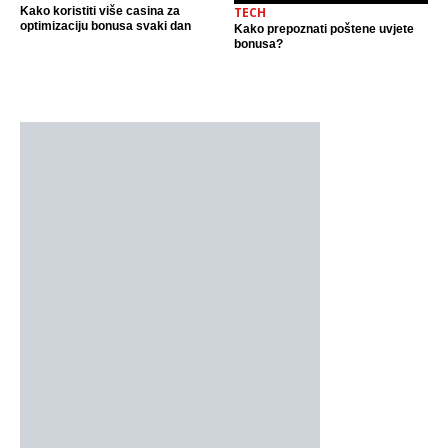
Kako koristiti više casina za
TECH
optimizaciju bonusa svaki dan
Kako prepoznati poštene uvjete
bonusa?