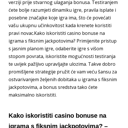
verziji prije stvarnog ulaganja bonusa. Testiranjem
ćete bolje razumjeti dinamiku igre, pravila isplate i
posebne značajke koje igra ima, što će povećati
vašu ukupnu učinkovitost kada krenete koristiti
pravi novac.Kako iskoristiti casino bonuse na
igrama s fiksnim jackpotovima? Primijenite pristup
s jasnim planom igre, odaberite igre s višom
stopom povrata, iskoristite mogućnosti testiranja
te uvijek pažljivo upravljajte ulozima. Takve dobro
promišljene strategije pružit će vam veću šansu za
ostvarivanjem željenih dobitaka u igrama s fiksnim
jackpotovima, a bonus sredstva tako ćete
maksimalno iskoristiti.
Kako iskoristiti casino bonuse na
igrama s fiksnim jackpotovima? –