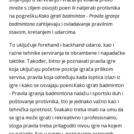
mreže s ciljem osvojiti poen ili natjerati protivnika
na pogrešku.
Kako igrati badminton - Pravila igranja
badmintona
zahtijevaju i ovladavanje pravilnim
stavom, kretanjem i udarcima.
To uključuje forehand i backhand udarce, kao i
razne tehnike serviranja te obrambene i napadačke
taktike. Također, bitno je poznavati pravila igre
koja uključuju početne pozicije igrača prilikom
servisa, pravila koja određuju kada loptica izlazi iz
igre i kako se osvajaju poeni.Kako igrati badminton
- Pravila igranja badmintona nalažu i sportski duh i
poštovanje protivnika, što je jednako važno kao i
tehnička spretnost. Svakako treba imati na umu da
se igra može igrati i rekreativno i profesionalno,
stoga pravila treba prilagoditi nivou igre na kojem
se nalazite. Sve u svemu, poznavanje osnovnih