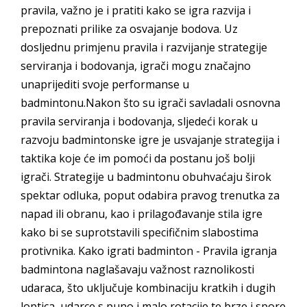
pravila, važno je i pratiti kako se igra razvija i
prepoznati prilike za osvajanje bodova. Uz
dosljednu primjenu pravila i razvijanje strategije
serviranja i bodovanja, igrači mogu značajno
unaprijediti svoje performanse u
badmintonu.Nakon što su igrači savladali osnovna
pravila serviranja i bodovanja, sljedeći korak u
razvoju badmintonske igre je usvajanje strategija i
taktika koje će im pomoći da postanu još bolji
igrači. Strategije u badmintonu obuhvaćaju širok
spektar odluka, poput odabira pravog trenutka za
napad ili obranu, kao i prilagođavanje stila igre
kako bi se suprotstavili specifičnim slabostima
protivnika. Kako igrati badminton - Pravila igranja
badmintona naglašavaju važnost raznolikosti
udaraca, što uključuje kombinaciju kratkih i dugih
loptica, udarce s puno i malo rotacije te brze i spore