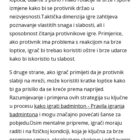
izmjene kako bi se protivnik držao u
neizvjesnosti.Taktička dimenzija igre zahtijeva
poznavanje vlastitih snaga i slabosti, ali i
sposobnost čitanja protivnikove igre. Primjerice,
ako protivnik ima problema s reakcijom na brze
loptice, igrač bi trebao koristiti oštre i brze udarce
kako bi iskoristio tu slabost.
S druge strane, ako igrač primijeti da je protivnik
slabiji na mreži, može koristiti kratke loptice kako
bi ga prisilio da se kreće prema naprijed.
Razumijevanje i primjena ovih strategija su ključne
u procesu
kako igrati badminton - Pravila igranja
badmintona
i mogu značajno povećati šanse za
pobjedu.Osim mentalne pripreme, igrači moraju
raditi i na fizičkoj kondiciji, koja je ključna za brze
promjene smjera, eksplozivne skokove i održavanje