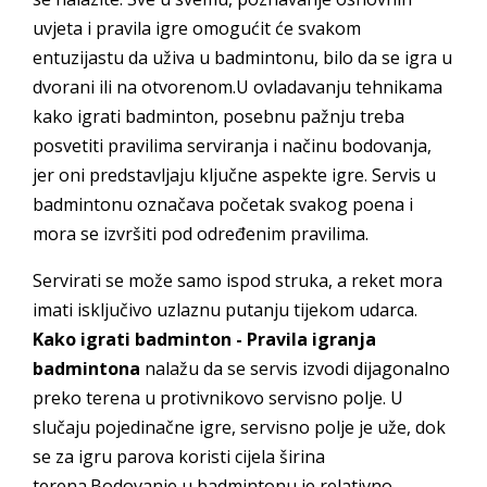
uvjeta i pravila igre omogućit će svakom
entuzijastu da uživa u badmintonu, bilo da se igra u
dvorani ili na otvorenom.U ovladavanju tehnikama
kako igrati badminton, posebnu pažnju treba
posvetiti pravilima serviranja i načinu bodovanja,
jer oni predstavljaju ključne aspekte igre. Servis u
badmintonu označava početak svakog poena i
mora se izvršiti pod određenim pravilima.
Servirati se može samo ispod struka, a reket mora
imati isključivo uzlaznu putanju tijekom udarca.
Kako igrati badminton - Pravila igranja
badmintona
nalažu da se servis izvodi dijagonalno
preko terena u protivnikovo servisno polje. U
slučaju pojedinačne igre, servisno polje je uže, dok
se za igru parova koristi cijela širina
terena.Bodovanje u badmintonu je relativno