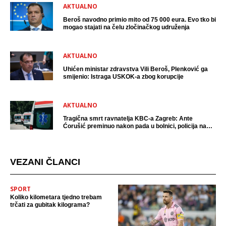
AKTUALNO
Beroš navodno primio mito od 75 000 eura. Evo tko bi
mogao stajati na čelu zločinačkog udruženja
AKTUALNO
Uhićen ministar zdravstva Vili Beroš, Plenković ga
smijenio: Istraga USKOK-a zbog korupcije
AKTUALNO
Tragična smrt ravnatelja KBC-a Zagreb: Ante
Ćorušić preminuo nakon pada u bolnici, policija na
mjestu događaja
VEZANI ČLANCI
SPORT
Koliko kilometara tjedno trebam
trčati za gubitak kilograma?