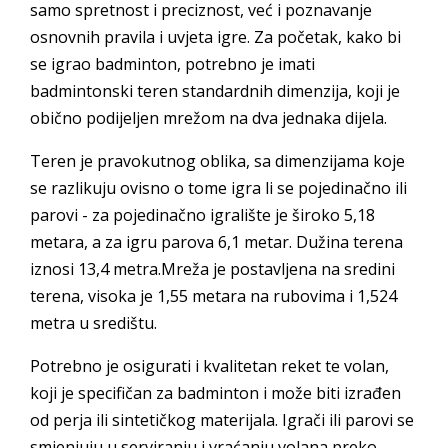
samo spretnost i preciznost, već i poznavanje
osnovnih pravila i uvjeta igre. Za početak, kako bi
se igrao badminton, potrebno je imati
badmintonski teren standardnih dimenzija, koji je
obično podijeljen mrežom na dva jednaka dijela.
Teren je pravokutnog oblika, sa dimenzijama koje
se razlikuju ovisno o tome igra li se pojedinačno ili
parovi - za pojedinačno igralište je široko 5,18
metara, a za igru parova 6,1 metar. Dužina terena
iznosi 13,4 metra.Mreža je postavljena na sredini
terena, visoka je 1,55 metara na rubovima i 1,524
metra u središtu.
Potrebno je osigurati i kvalitetan reket te volan,
koji je specifičan za badminton i može biti izrađen
od perja ili sintetičkog materijala. Igrači ili parovi se
smjenjuju u serviranju i vraćanju volana preko