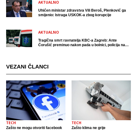
AKTUALNO
Uhićen ministar zdravstva Vili Beroš, Plenković ga
smijenio: Istraga USKOK-a zbog korupcije
AKTUALNO
Tragična smrt ravnatelja KBC-a Zagreb: Ante
Ćorušić preminuo nakon pada u bolnici, policija na
mjestu događaja
VEZANI ČLANCI
TECH
TECH
Zašto ne mogu otvoriti facebook
Zašto klima ne grije