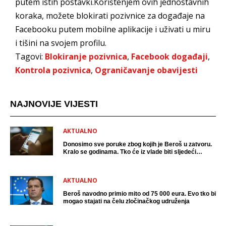
putem istih postavki.Korištenjem ovih jednostavnih
koraka, možete blokirati pozivnice za događaje na
Facebooku putem mobilne aplikacije i uživati u miru
i tišini na svojem profilu.
Tagovi:
Blokiranje pozivnica
,
Facebook događaji
,
Kontrola pozivnica
,
Ograničavanje obavijesti
NAJNOVIJE VIJESTI
AKTUALNO
Donosimo sve poruke zbog kojih je Beroš u zatvoru.
Kralo se godinama. Tko će iz vlade biti sljedeći
uhićen?
AKTUALNO
Beroš navodno primio mito od 75 000 eura. Evo tko bi
mogao stajati na čelu zločinačkog udruženja