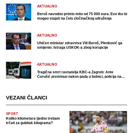
AKTUALNO
Beroš navodno primio mito od 75 000 eura. Evo tko bi
mogao stajati na čelu zločinačkog udruženja
AKTUALNO
Uhićen ministar zdravstva Vili Beroš, Plenković ga
smijenio: Istraga USKOK-a zbog korupcije
AKTUALNO
Tragična smrt ravnatelja KBC-a Zagreb: Ante
Ćorušić preminuo nakon pada u bolnici, policija na
mjestu događaja
VEZANI ČLANCI
SPORT
Koliko kilometara tjedno trebam
trčati za gubitak kilograma?