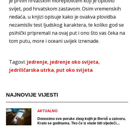
je prvim hrvatskim moreplovcem koji je oplovio
svijet, pod hrvatskom zastavom. Osim vremenskih
nedaća, u knjizi opisuje kako je ovakva plovidba
nezamisliv test ljudskog karaktera, te koliko god se
psihički pripremali na ovaj put i ono što vas čeka na
tom putu, more i oceani uvijek iznenade.
Tagovi:
jedrenje
,
jedrenje oko svijeta
,
jedriličarska utrka
,
put oko svijeta
NAJNOVIJE VIJESTI
AKTUALNO
Donosimo sve poruke zbog kojih je Beroš u zatvoru.
Kralo se godinama. Tko će iz vlade biti sljedeći
uhićen?