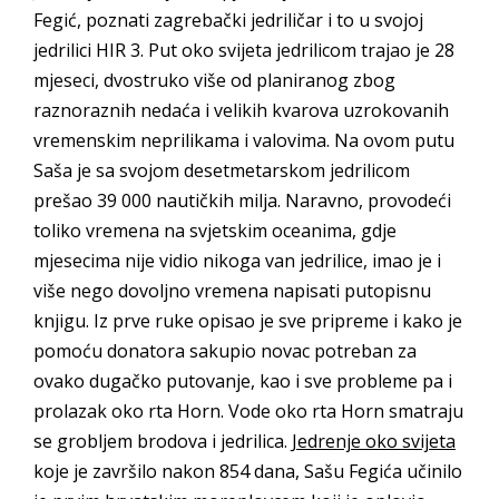
Fegić, poznati zagrebački jedriličar i to u svojoj
jedrilici HIR 3. Put oko svijeta jedrilicom trajao je 28
mjeseci, dvostruko više od planiranog zbog
raznoraznih nedaća i velikih kvarova uzrokovanih
vremenskim neprilikama i valovima. Na ovom putu
Saša je sa svojom desetmetarskom jedrilicom
prešao 39 000 nautičkih milja. Naravno, provodeći
toliko vremena na svjetskim oceanima, gdje
mjesecima nije vidio nikoga van jedrilice, imao je i
više nego dovoljno vremena napisati putopisnu
knjigu. Iz prve ruke opisao je sve pripreme i kako je
pomoću donatora sakupio novac potreban za
ovako dugačko putovanje, kao i sve probleme pa i
prolazak oko rta Horn. Vode oko rta Horn smatraju
se grobljem brodova i jedrilica.
Jedrenje oko svijeta
koje je završilo nakon 854 dana, Sašu Fegića učinilo