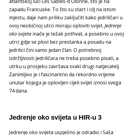
atlantskoj luci Les Sables-d Olonne, što je na
zapadu Francuske. To što su start i cilj na istom
mjestu, daje nam priliku zaključiti kako jedriličari u
ovoj neobičnoj utrci moraju oploviti svijet.
Jedrenje
oko svijeta
inače je težak pothvat, a posebno u ovoj
utrci gdje se plovi bez prestanka a posadu na
jedrilici čini samo jedan član. O potrebnoj
izdržljivosti jedriličara ne treba posebno pisati, a
utrku u prosjeku završava svaki drugi natjecatelj.
Zanimljivo je i fascinantno da rekordno vrijeme
unutar kojega je oplovljen cijeli svijet iznosi svega
74 dana.
Jedrenje oko svijeta u HIR-u 3
Jedrenje oko svijeta uspješno je odradio i Saša