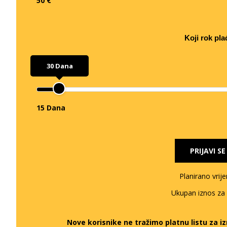
50 €
Koji rok pla
30 Dana
15 Dana
PRIJAVI S
Planirano vrij
Ukupan iznos za
Nove korisnike ne tražimo platnu listu za 