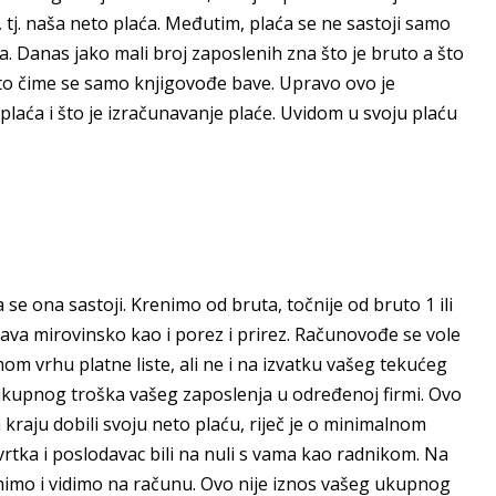
 tj. naša neto plaća. Međutim, plaća se ne sastoji samo
a. Danas jako mali broj zaposlenih zna što je bruto a što
ešto čime se samo knjigovođe bave. Upravo ovo je
plaća i što je izračunavanje plaće. Uvidom u svoju plaću
 se ona sastoji. Krenimo od bruta, točnije od bruto 1 ili
ava mirovinsko kao i porez i prirez. Računovođe se vole
amom vrhu platne liste, ali ne i na izvatku vašeg tekućeg
d ukupnog troška vašeg zaposlenja u određenoj firmi. Ovo
 kraju dobili svoju neto plaću, riječ je o minimalnom
vrtka i poslodavac bili na nuli s vama kao radnikom. Na
imimo i vidimo na računu. Ovo nije iznos vašeg ukupnog