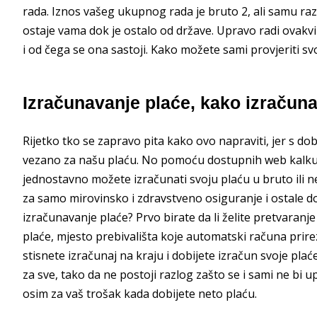
rada. Iznos vašeg ukupnog rada je bruto 2, ali samu raz
ostaje vama dok je ostalo od države. Upravo radi ovakvi
i od čega se ona sastoji. Kako možete sami provjeriti s
Izračunavanje plaće, kako izračuna
Rijetko tko se zapravo pita kako ovo napraviti, jer s d
vezano za našu plaću. No pomoću dostupnih web kalku
jednostavno možete izračunati svoju plaću u bruto ili net
za samo mirovinsko i zdravstveno osiguranje i ostale d
izračunavanje plaće? Prvo birate da li želite pretvaranje
plaće, mjesto prebivališta koje automatski računa prire
stisnete izračunaj na kraju i dobijete izračun svoje p
za sve, tako da ne postoji razlog zašto se i sami ne bi 
osim za vaš trošak kada dobijete neto plaću.