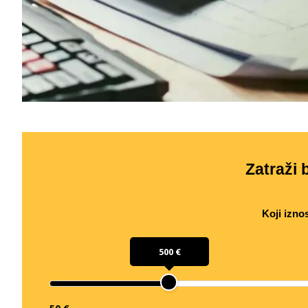
Zatraži b
Koji izno
500 €