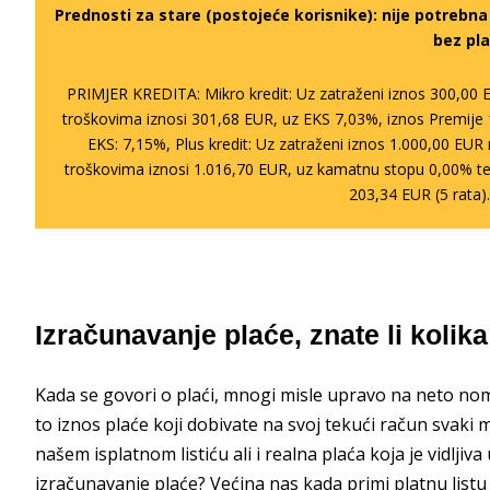
Prednosti za stare (postojeće korisnike):
nije potrebn
bez pla
PRIMJER KREDITA: Mikro kredit: Uz zatraženi iznos 300,00 
troškovima iznosi 301,68 EUR, uz EKS 7,03%, iznos Premije 
EKS: 7,15%, Plus kredit: Uz zatraženi iznos 1.000,00 EU
troškovima iznosi 1.016,70 EUR, uz kamatnu stopu 0,00% te
203,34 EUR (5 rata)
Izračunavanje plaće, znate li kolik
Kada se govori o plaći, mnogi misle upravo na neto nom
to iznos plaće koji dobivate na svoj tekući račun svaki mj
našem isplatnom listiću ali i realna plaća koja je vidljiva
izračunavanje plaće
? Većina nas kada primi platnu list