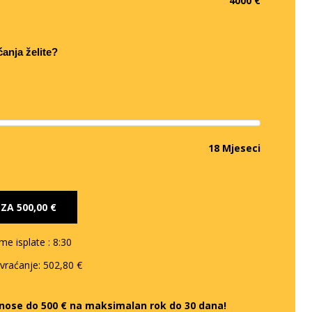
4000 €
ćanja želite?
18 Mjeseci
E ZA
500,00 €
eme isplate
: 8:30
 vraćanje:
502,80 €
iznose do 500 € na maksimalan rok do 30 dana!