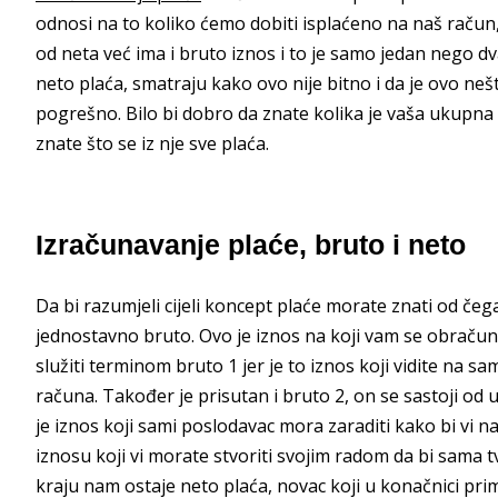
odnosi na to koliko ćemo dobiti isplaćeno na naš račun,
od neta već ima i bruto iznos i to je samo jedan nego dv
neto plaća, smatraju kako ovo nije bitno i da je ovo n
pogrešno. Bilo bi dobro da znate kolika je vaša ukupna 
znate što se iz nje sve plaća.
Izračunavanje plaće, bruto i neto
Da bi razumjeli cijeli koncept plaće morate znati od čega
jednostavno bruto. Ovo je iznos na koji vam se obračun
služiti terminom bruto 1 jer je to iznos koji vidite na s
računa. Također je prisutan i bruto 2, on se sastoji o
je iznos koji sami poslodavac mora zaraditi kako bi vi na
iznosu koji vi morate stvoriti svojim radom da bi sama t
kraju nam ostaje neto plaća, novac koji u konačnici pr