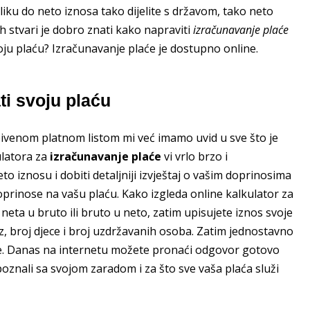
liku do neto iznosa tako dijelite s državom, tako neto
h stvari je dobro znati kako napraviti
izračunavanje plaće
voju plaću? Izračunavanje plaće je dostupno online.
ti svoju plaću
obivenom platnom listom mi već imamo uvid u sve što je
latora za
izračunavanje plaće
vi vrlo brzo i
o iznosu i dobiti detaljniji izvještaj o vašim doprinosima
oprinose na vašu plaću. Kako izgleda online kalkulator za
 neta u bruto ili bruto u neto, zatim upisujete iznos svoje
z, broj djece i broj uzdržavanih osoba. Zatim jednostavno
laće. Danas na internetu možete pronaći odgovor gotovo
upoznali sa svojom zaradom i za što sve vaša plaća služi