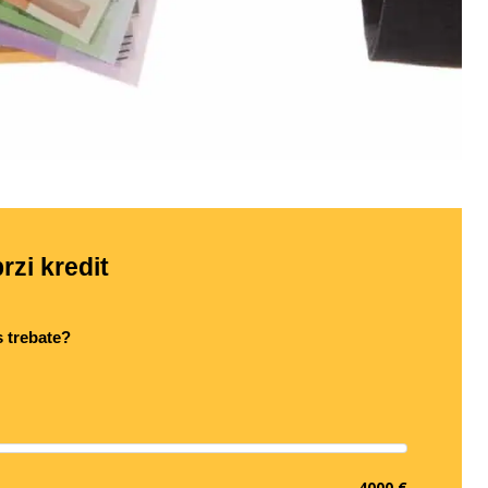
rzi kredit
s trebate?
4000 €