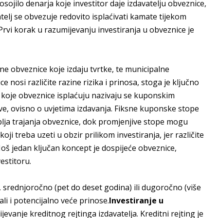
osojilo denarja koje investitor daje izdavatelju obveznice,
vatelj se obvezuje redovito isplaćivati kamate tijekom
.Prvi korak u razumijevanju investiranja u obveznice je
ne obveznice koje izdaju tvrtke, te municipalne
e nosi različite razine rizika i prinosa, stoga je ključno
 koje obveznice isplaćuju nazivaju se kuponskim
ve, ovisno o uvjetima izdavanja. Fiksne kuponske stope
oblja trajanja obveznice, dok promjenjive stope mogu
oji treba uzeti u obzir prilikom investiranja, jer različite
š jedan ključan koncept je dospijeće obveznice,
estitoru.
 srednjoročno (pet do deset godina) ili dugoročno (više
ali i potencijalno veće prinose.
Investiranje u
evanje kreditnog rejtinga izdavatelja. Kreditni rejting je