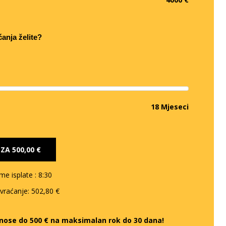
ćanja želite?
18 Mjeseci
E ZA
500,00 €
eme isplate
: 8:30
 vraćanje:
502,80 €
iznose do 500 € na maksimalan rok do 30 dana!