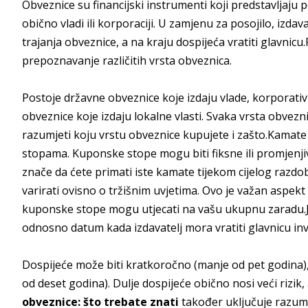
Obveznice su financijski instrumenti koji predstavljaju p
obično vladi ili korporaciji. U zamjenu za posojilo, izda
trajanja obveznice, a na kraju dospijeća vratiti glavnicu
prepoznavanje različitih vrsta obveznica.
Postoje državne obveznice koje izdaju vlade, korporativ
obveznice koje izdaju lokalne vlasti. Svaka vrsta obveznic
razumjeti koju vrstu obveznice kupujete i zašto.Kamate
stopama. Kuponske stope mogu biti fiksne ili promjenji
znače da ćete primati iste kamate tijekom cijelog razd
varirati ovisno o tržišnim uvjetima. Ovo je važan aspekt k
kuponske stope mogu utjecati na vašu ukupnu zaradu.Jo
odnosno datum kada izdavatelj mora vratiti glavnicu inv
Dospijeće može biti kratkoročno (manje od pet godina),
od deset godina). Dulje dospijeće obično nosi veći rizik, 
obveznice: što trebate znati
također uključuje razumij