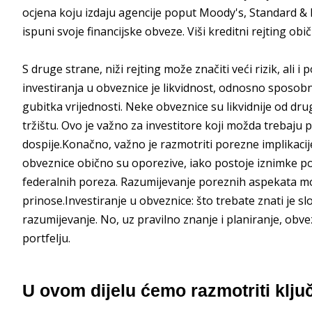
ocjena koju izdaju agencije poput Moody's, Standard & Po
ispuni svoje financijske obveze. Viši kreditni rejting obič
S druge strane, niži rejting može značiti veći rizik, ali 
investiranja u obveznice je likvidnost, odnosno sposob
gubitka vrijednosti. Neke obveznice su likvidnije od dru
tržištu. Ovo je važno za investitore koji možda trebaju pr
dospije.Konačno, važno je razmotriti porezne implikacij
obveznice obično su oporezive, iako postoje iznimke p
federalnih poreza. Razumijevanje poreznih aspekata mož
prinose.Investiranje u obveznice: što trebate znati je sl
razumijevanje. No, uz pravilno znanje i planiranje, obv
portfelju.
U ovom dijelu ćemo razmotriti klj