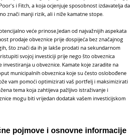
or's i Fitch, a koja ocjenjuje sposobnost izdavatelja da
no znači manji rizik, ali i niže kamatne stope.
i potencijalno veće prinose.Jedan od najvažnijih aspekata
nost prodaje obveznice prije dospijeća bez značajnog
gih, što znači da ih je lakše prodati na sekundarnom
istupiti svojoj investiciji prije nego što obveznica
e investiranja u obveznice. Kamate koje zaradite na
oput municipalnih obveznica koje su često oslobođene
e vam pomoći optimizirati vaš portfelj i maksimizirati
ožena tema koja zahtijeva pažljivo istraživanje i
eznice mogu biti vrijedan dodatak vašem investicijskom
učne pojmove i osnovne informacije