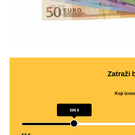
Zatraži b
Koji izno
500 €
50 €