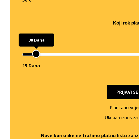
Koji rok pla
30 Dana
15 Dana
PRIJAVI S
Planirano vrij
Ukupan iznos za
Nove korisnike ne tražimo platnu listu za 