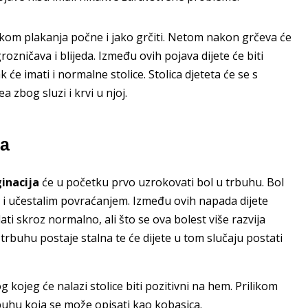
likom plakanja počne i jako grčiti. Netom nakon grčeva će
 grozničava i blijeda. Između ovih pojava dijete će biti
će imati i normalne stolice. Stolica djeteta će se s
 zbog sluzi i krvi u njoj.
ja
inacija
će u početku prvo uzrokovati bol u trbuhu. Bol
 i učestalim povraćanjem. Između ovih napada dijete
ti skroz normalno, ali što se ova bolest više razvija
 trbuhu postaje stalna te će dijete u tom slučaju postati
 kojeg će nalazi stolice biti pozitivni na hem. Prilikom
uhu koja se može opisati kao kobasica.