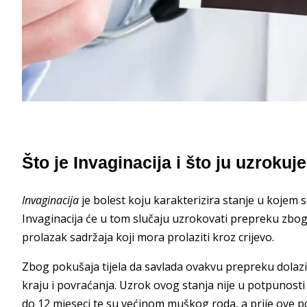
Što je Invaginacija i što ju uzrokuje
Invaginacija
je bolest koju karakterizira stanje u kojem s
Invaginacija će u tom slučaju uzrokovati prepreku zbog k
prolazak sadržaja koji mora prolaziti kroz crijevo.
Zbog pokušaja tijela da savlada ovakvu prepreku dolazi 
kraju i povraćanja. Uzrok ovog stanja nije u potpunost
do 12 mjeseci te su većinom muškog roda, a prije ove p