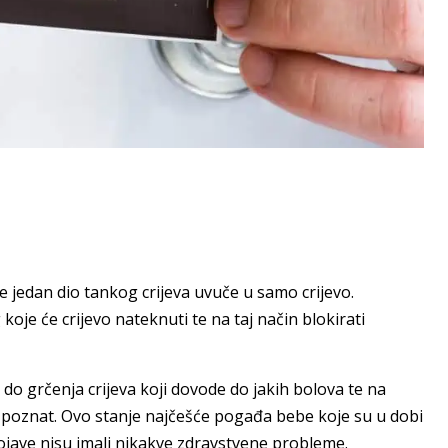
e jedan dio tankog crijeva uvuče u samo crijevo.
oje će crijevo nateknuti te na taj način blokirati
do grčenja crijeva koji dovode do jakih bolova te na
i poznat. Ovo stanje najčešće pogađa bebe koje su u dobi
ojave nisu imali nikakve zdravstvene probleme.