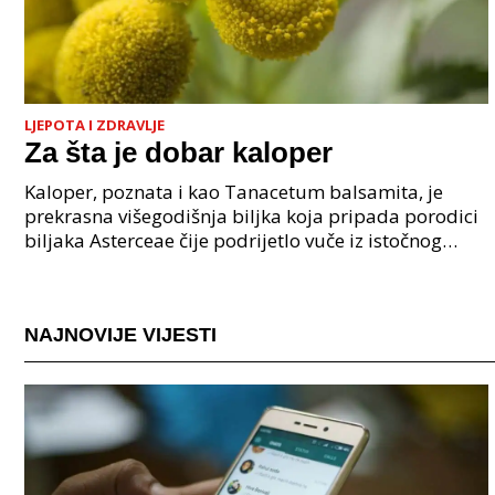
LJEPOTA I ZDRAVLJE
Za šta je dobar kaloper
Kaloper, poznata i kao Tanacetum balsamita, je
prekrasna višegodišnja biljka koja pripada porodici
biljaka Asterceae čije podrijetlo vuče iz istočnog
Mediterana. stoljećima se koristi u europskoj i me
NAJNOVIJE VIJESTI