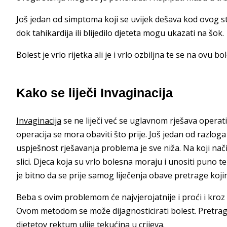
Još jedan od simptoma koji se uvijek dešava kod ovog st
dok tahikardija ili blijedilo djeteta mogu ukazati na šok.
Bolest je vrlo rijetka ali je i vrlo ozbiljna te se na ovu 
Kako se liječi Invaginacija
Invaginacija
se ne liječi već se uglavnom rješava operati
operacija se mora obaviti što prije. Još jedan od razloga
uspješnost rješavanja problema je sve niža. Na koji nači
slici. Djeca koja su vrlo bolesna moraju i unositi puno 
je bitno da se prije samog liječenja obave pretrage kojim
Beba s ovim problemom će najvjerojatnije i proći i kr
Ovom metodom se može dijagnosticirati bolest. Pretrag
djetetov rektum ulije tekućina u crijeva.