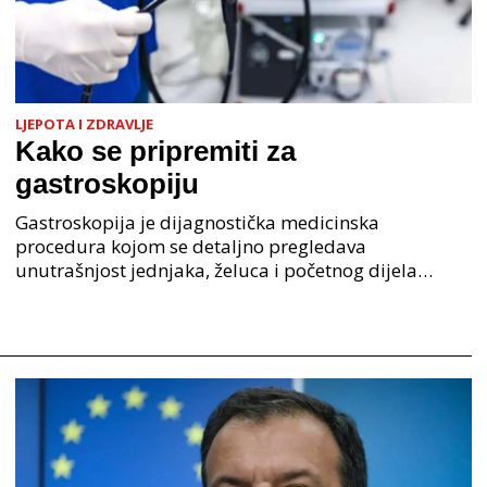
LJEPOTA I ZDRAVLJE
Kako se pripremiti za
gastroskopiju
Gastroskopija je dijagnostička medicinska
procedura kojom se detaljno pregledava
unutrašnjost jednjaka, želuca i početnog dijela
tankog crijeva. Izvodi se pomoću tanke, fleksibilne
cijevi nazvane endo