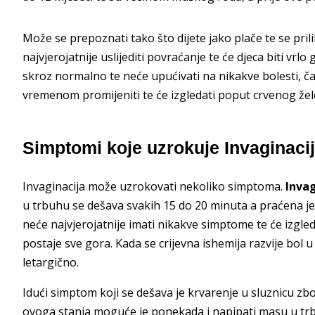
Može se prepoznati tako što dijete jako plače te se pri
najvjerojatnije uslijediti povraćanje te će djeca biti vrlo
skroz normalno te neće upućivati na nikakve bolesti, čak 
vremenom promijeniti te će izgledati poput crvenog želea
Simptomi koje uzrokuje Invaginaci
Invaginacija može uzrokovati nekoliko simptoma.
Invag
u trbuhu se dešava svakih 15 do 20 minuta a praćena je
neće najvjerojatnije imati nikakve simptome te će izgleda
postaje sve gora. Kada se crijevna ishemija razvije bol u
letargično.
Idući simptom koji se dešava je krvarenje u sluznicu zbog
ovoga stanja moguće je ponekada i napipati masu u trb