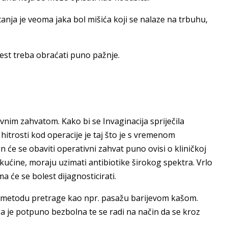
anja je veoma jaka bol mišića koji se nalaze na trbuhu,
bolest treba obraćati puno pažnje.
vnim zahvatom. Kako bi se Invaginacija spriječila
 hitrosti kod operacije je taj što je s vremenom
n će se obaviti operativni zahvat puno ovisi o kliničkoj
tekućine, moraju uzimati antibiotike širokog spektra. Vrlo
a će se bolest dijagnosticirati.
oz metodu pretrage kao npr. pasažu barijevom kašom.
a je potpuno bezbolna te se radi na način da se kroz