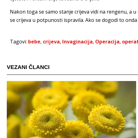
Nakon toga se samo stanje crijeva vidi na rengenu, a u
se crijeva u potpunosti ispravila. Ako se dogodi to onda
Tagovi:
bebe
,
crijeva
,
Invaginacija
,
Operacija
,
operat
VEZANI ČLANCI