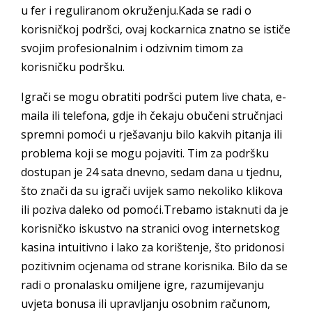
u fer i reguliranom okruženju.Kada se radi o
korisničkoj podršci, ovaj kockarnica znatno se ističe
svojim profesionalnim i odzivnim timom za
korisničku podršku.
Igrači se mogu obratiti podršci putem live chata, e-
maila ili telefona, gdje ih čekaju obučeni stručnjaci
spremni pomoći u rješavanju bilo kakvih pitanja ili
problema koji se mogu pojaviti. Tim za podršku
dostupan je 24 sata dnevno, sedam dana u tjednu,
što znači da su igrači uvijek samo nekoliko klikova
ili poziva daleko od pomoći.Trebamo istaknuti da je
korisničko iskustvo na stranici ovog internetskog
kasina intuitivno i lako za korištenje, što pridonosi
pozitivnim ocjenama od strane korisnika. Bilo da se
radi o pronalasku omiljene igre, razumijevanju
uvjeta bonusa ili upravljanju osobnim računom,