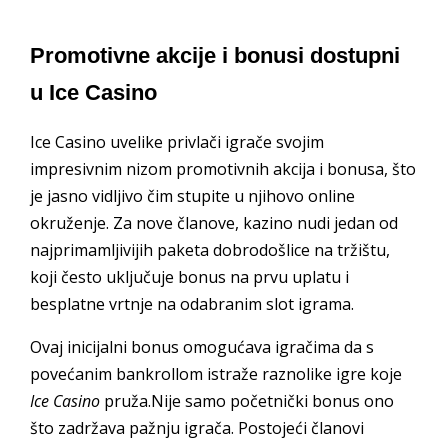
Promotivne akcije i bonusi dostupni
u Ice Casino
Ice Casino uvelike privlači igrače svojim
impresivnim nizom promotivnih akcija i bonusa, što
je jasno vidljivo čim stupite u njihovo online
okruženje. Za nove članove, kazino nudi jedan od
najprimamljivijih paketa dobrodošlice na tržištu,
koji često uključuje bonus na prvu uplatu i
besplatne vrtnje na odabranim slot igrama.
Ovaj inicijalni bonus omogućava igračima da s
povećanim bankrollom istraže raznolike igre koje
Ice Casino
pruža.Nije samo početnički bonus ono
što zadržava pažnju igrača. Postojeći članovi