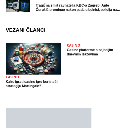
Tragična smrt ravnatelja KBC-a Zagreb: Ante
Ćorušić preminuo nakon pada u bolnici, policija na
mjestu događaja
VEZANI ČLANCI
CASINO
Casino platforme s najboljim
dnevnim izazovima
CASINO
Kako igrati casino igre koristeći
strategiju Martingale?