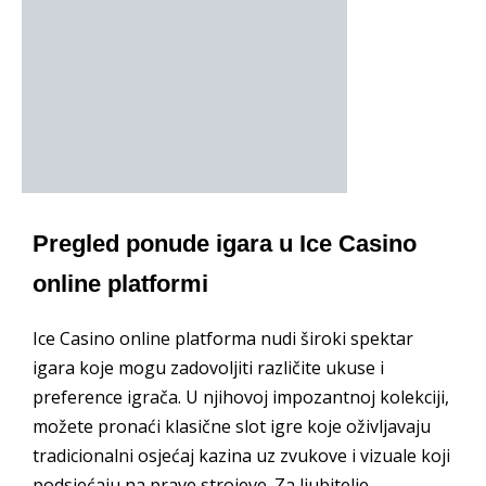
Pregled ponude igara u Ice Casino
online platformi
Ice Casino online platforma nudi široki spektar
igara koje mogu zadovoljiti različite ukuse i
preference igrača. U njihovoj impozantnoj kolekciji,
možete pronaći klasične slot igre koje oživljavaju
tradicionalni osjećaj kazina uz zvukove i vizuale koji
podsjećaju na prave strojeve. Za ljubitelje