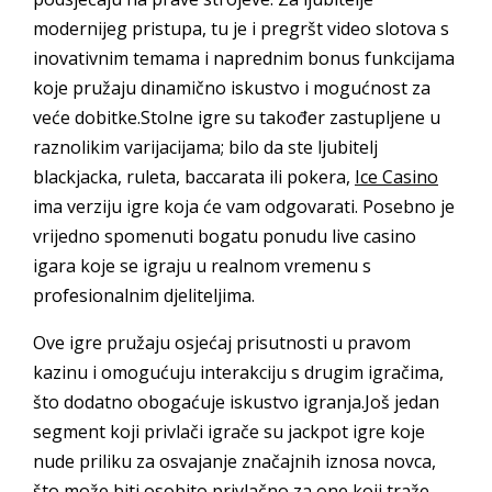
modernijeg pristupa, tu je i pregršt video slotova s
inovativnim temama i naprednim bonus funkcijama
koje pružaju dinamično iskustvo i mogućnost za
veće dobitke.Stolne igre su također zastupljene u
raznolikim varijacijama; bilo da ste ljubitelj
blackjacka, ruleta, baccarata ili pokera,
Ice Casino
ima verziju igre koja će vam odgovarati. Posebno je
vrijedno spomenuti bogatu ponudu live casino
igara koje se igraju u realnom vremenu s
profesionalnim djeliteljima.
Ove igre pružaju osjećaj prisutnosti u pravom
kazinu i omogućuju interakciju s drugim igračima,
što dodatno obogaćuje iskustvo igranja.Još jedan
segment koji privlači igrače su jackpot igre koje
nude priliku za osvajanje značajnih iznosa novca,
što može biti osobito privlačno za one koji traže