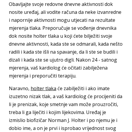
Obavljajte svoje redovne dnevne aktivnosti dok
nosite uređaj, ali vodite računa da neke izvanredne
i napornije aktivnosti mogu utjecati na rezultate
mjerenja tlaka. Preporučuje se vođenje dnevnika
dok nosite holter tlaka u koji ćete bilježiti svoje
dnevne aktivnosti, kada ste se odmarali, kada nešto
radili i kada ste išli na spavanje, da li ste se budili i
dizali i kada ste se ujutro digli. Nakon 24 - satnog
mjerenja, vaš kardiolog će očitati zabilježena
mjerenja i preporučiti terapiju.
Naravno,
holter tlaka
će zabilježiti i ako imate
izuzetno nizak tlak, a vaš kardiolog će procijeniti da
li je prenizak, koje smetnje vam može prouzročiti,
treba li ga liječiti i kojim lijekovima. Uređaj je
izmislio biofizičar Norman J. Holter i po njemu je i
dobio ime, a on je prvi i isprobao vrijednost svog