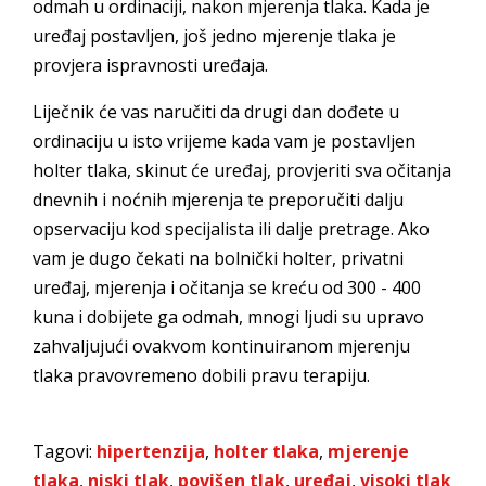
odmah u ordinaciji, nakon mjerenja tlaka. Kada je
uređaj postavljen, još jedno mjerenje tlaka je
provjera ispravnosti uređaja.
Liječnik će vas naručiti da drugi dan dođete u
ordinaciju u isto vrijeme kada vam je postavljen
holter tlaka, skinut će uređaj, provjeriti sva očitanja
dnevnih i noćnih mjerenja te preporučiti dalju
opservaciju kod specijalista ili dalje pretrage. Ako
vam je dugo čekati na bolnički holter, privatni
uređaj, mjerenja i očitanja se kreću od 300 - 400
kuna i dobijete ga odmah, mnogi ljudi su upravo
zahvaljujući ovakvom kontinuiranom mjerenju
tlaka pravovremeno dobili pravu terapiju.
Tagovi:
hipertenzija
,
holter tlaka
,
mjerenje
tlaka
,
niski tlak
,
povišen tlak
,
uređaj
,
visoki tlak