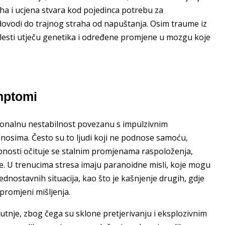
ha i ucjena stvara kod pojedinca potrebu za
ovodi do trajnog straha od napuštanja. Osim traume iz
bolesti utječu genetika i određene promjene u mozgu koje
mptomi
onalnu nestabilnost povezanu s impulzivnim
osima. Često su to ljudi koji ne podnose samoću,
sobnosti očituje se stalnim promjenama raspoloženja,
. U trenucima stresa imaju paranoidne misli, koje mogu
ednostavnih situacija, kao što je kašnjenje drugih, gdje
 promjeni mišljenja.
utnje, zbog čega su sklone pretjerivanju i eksplozivnim