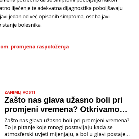
atno liječenje te adekvatna dijagnostika poboljšavaju
ojavi jedan od već opisanih simptoma, osoba javi
ko stanje bolesnika.
drom
,
promjena raspoloženja
ZANIMLJIVOSTI
Zašto nas glava užasno boli pri
promjeni vremena? Otkrivamo
koji je najbolji prirodni lijek za ovu
Zašto nas glava užasno boli pri promjeni vremena?
tegobu.
To je pitanje koje mnogi postavljaju kada se
atmosferski uvjeti mijenjaju, a bol u glavi postaje