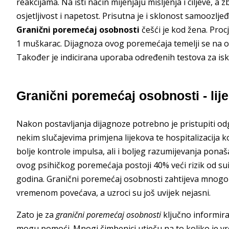
reakcijama. Na isti način mijenjaju mišljenja i ciljeve,
osjetljivost i napetost. Prisutna je i sklonost samoozlj
Granični poremećaj osobnosti
češći je kod žena. Proc
1 muškarac. Dijagnoza ovog poremećaja temelji se na opi
Također je indicirana uporaba određenih testova za isk
Granični poremećaj osobnosti - lij
Nakon postavljanja dijagnoze potrebno je pristupiti odgo
nekim slučajevima primjena lijekova te hospitalizacija 
bolje kontrole impulsa, ali i boljeg razumijevanja ponaša
ovog psihičkog poremećaja postoji 40% veći rizik od sui
godina. Granični poremećaj osobnosti zahtijeva mnogo vi
vremenom povećava, a uzroci su još uvijek nejasni.
Zato je za
granični poremećaj osobnosti
ključno informirat
mogu pomoći. Mnogi čimbenici utječu na to koliko je 