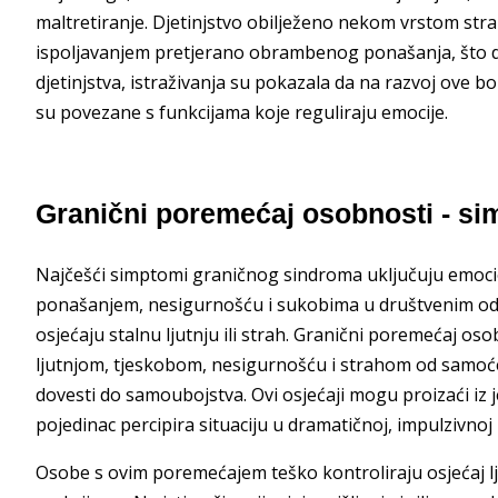
maltretiranje. Djetinjstvo obilježeno nekom vrstom stra
ispoljavanjem pretjerano obrambenog ponašanja, što d
djetinjstva, istraživanja su pokazala da na razvoj ove 
su povezane s funkcijama koje reguliraju emocije.
Granični poremećaj osobnosti - si
Najčešći simptomi graničnog sindroma uključuju emoci
ponašanjem, nesigurnošću i sukobima u društvenim odn
osjećaju stalnu ljutnju ili strah. Granični poremećaj o
ljutnjom, tjeskobom, nesigurnošću i strahom od samoće
dovesti do samoubojstva. Ovi osjećaji mogu proizaći iz j
pojedinac percipira situaciju u dramatičnoj, impulzivnoj
Osobe s ovim poremećajem teško kontroliraju osjećaj lj