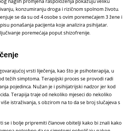
 a zbog naglih promjena raspoloženja pokazuju veliku
eđivanju, konzumiranju droga i rizičnom spolnom životu.
jenjuje se da su od 4 osobe s ovim poremećajem 3 žene i
su ponašanja pacijenta koje analizira psihijatar.
ljučivanje poremećaja poput shizofrenije.
ečenje
varajućoj vrsti liječenja, kao što je psihoterapija, u
kod težih simptoma. Terapijski proces se provodi radi
nja pojedinca. Nužan je i psihijatrijski nadzor jer kod
cida. Terapija traje od nekoliko mjeseci do nekoliko
še istraživanja, s obzirom na to da se broj slučajeva s
i se i bolje pripremiti članove obitelji kako bi znali kako
vremena potrebno da se simptomi poboljšaju nakon