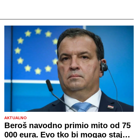
neizbježna pratnja. Fenomen poznat kao
meteoropatija
AKTUALNO
Beroš navodno primio mito od 75
000 eura. Evo tko bi mogao stajati