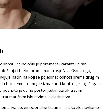
ti
sobnosti, psihološki je poremećaj karakteriziran
loženja i brzim promjenama osjećaja. Osim toga,
rivljuje način na koji se pojedinac odnosi prema drugim
da bi im emocije mogle izmaknuti kontroli, zbog čega u
je poznato je da ne postoji jedan uzrok u svim
 traumatičnim iskustvima iz djetinjstva.
zanemarivanje, emocionalne traume, fizičko zlostavljanje i