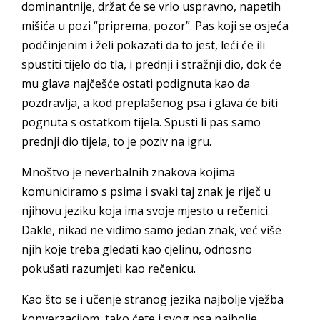
dominantnije, držat će se vrlo uspravno, napetih
mišića u pozi “priprema, pozor”. Pas koji se osjeća
podčinjenim i želi pokazati da to jest, leći će ili
spustiti tijelo do tla, i prednji i stražnji dio, dok će
mu glava najčešće ostati podignuta kao da
pozdravlja, a kod preplašenog psa i glava će biti
pognuta s ostatkom tijela. Spusti li pas samo
prednji dio tijela, to je poziv na igru.
Mnoštvo je neverbalnih znakova kojima
komuniciramo s psima i svaki taj znak je riječ u
njihovu jeziku koja ima svoje mjesto u rečenici.
Dakle, nikad ne vidimo samo jedan znak, već više
njih koje treba gledati kao cjelinu, odnosno
pokušati razumjeti kao rečenicu.
Kao što se i učenje stranog jezika najbolje vježba
konverzacijom, tako ćete i svog psa najbolje