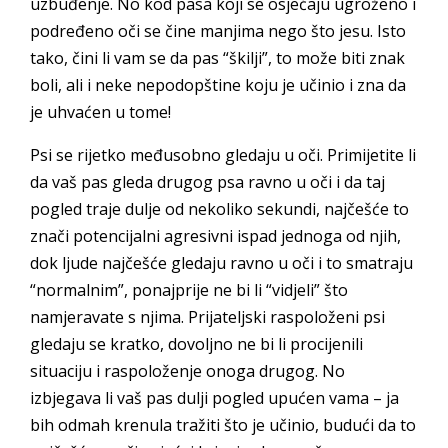
uzbuđenje. No kod pasa koji se osjećaju ugroženo i
podređeno oči se čine manjima nego što jesu. Isto
tako, čini li vam se da pas “škilji”, to može biti znak
boli, ali i neke nepodopštine koju je učinio i zna da
je uhvaćen u tome!
Psi se rijetko međusobno gledaju u oči. Primijetite li
da vaš pas gleda drugog psa ravno u oči i da taj
pogled traje dulje od nekoliko sekundi, najčešće to
znači potencijalni agresivni ispad jednoga od njih,
dok ljude najčešće gledaju ravno u oči i to smatraju
“normalnim”, ponajprije ne bi li “vidjeli” što
namjeravate s njima. Prijateljski raspoloženi psi
gledaju se kratko, dovoljno ne bi li procijenili
situaciju i raspoloženje onoga drugog. No
izbjegava li vaš pas dulji pogled upućen vama – ja
bih odmah krenula tražiti što je učinio, budući da to