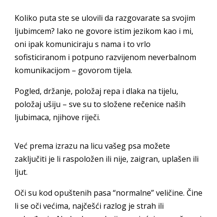
Koliko puta ste se ulovili da razgovarate sa svojim
ljubimcem? Iako ne govore istim jezikom kao i mi,
oni ipak komuniciraju s nama i to vrlo
sofisticiranom i potpuno razvijenom neverbalnom
komunikacijom – govorom tijela.
Pogled, držanje, položaj repa i dlaka na tijelu,
položaj ušiju – sve su to složene rečenice naših
ljubimaca, njihove riječi.
Već prema izrazu na licu vašeg psa možete
zaključiti je li raspoložen ili nije, zaigran, uplašen ili
ljut.
Oči su kod opuštenih pasa “normalne” veličine. Čine
li se oči većima, najčešći razlog je strah ili