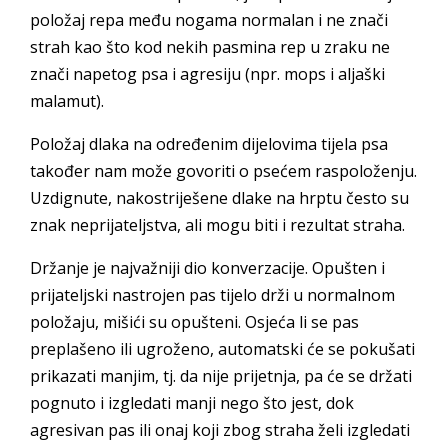
položaj repa među nogama normalan i ne znači
strah kao što kod nekih pasmina rep u zraku ne
znači napetog psa i agresiju (npr. mops i aljaški
malamut).
Položaj dlaka na određenim dijelovima tijela psa
također nam može govoriti o psećem raspoloženju.
Uzdignute, nakostriješene dlake na hrptu često su
znak neprijateljstva, ali mogu biti i rezultat straha.
Držanje je najvažniji dio konverzacije. Opušten i
prijateljski nastrojen pas tijelo drži u normalnom
položaju, mišići su opušteni. Osjeća li se pas
preplašeno ili ugroženo, automatski će se pokušati
prikazati manjim, tj. da nije prijetnja, pa će se držati
pognuto i izgledati manji nego što jest, dok
agresivan pas ili onaj koji zbog straha želi izgledati