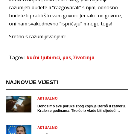
razumjeti budete li “razgovarali” s njim, odnosno
budete li pratili što vam govori. Jer iako ne govore,
oni nam svakodnevno “ispričaju” mnogo toga!
Sretno s razumijevanjem!
Tagovi:
kućni ljubimci
,
pas
,
životinja
NAJNOVIJE VIJESTI
AKTUALNO
Donosimo sve poruke zbog kojih je Beroš u zatvoru.
Kralo se godinama. Tko će iz vlade biti sljedeći
uhićen?
AKTUALNO