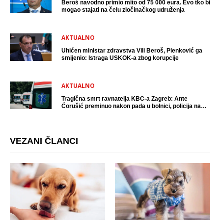
Beroš navodno primio mito od 75 000 eura. Evo tko bi
mogao stajati na čelu zločinačkog udruženja
AKTUALNO
Uhićen ministar zdravstva Vili Beroš, Plenković ga
smijenio: Istraga USKOK-a zbog korupcije
AKTUALNO
Tragična smrt ravnatelja KBC-a Zagreb: Ante
Ćorušić preminuo nakon pada u bolnici, policija na
mjestu događaja
VEZANI ČLANCI