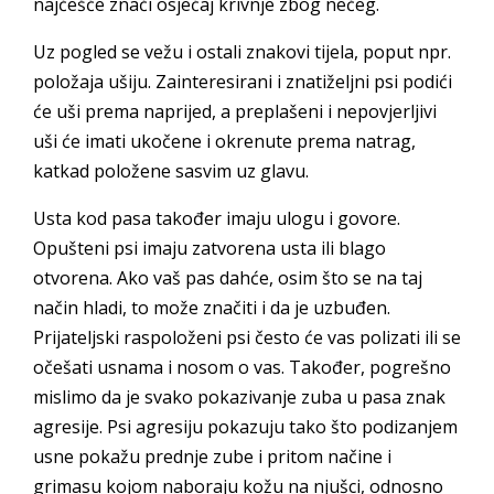
najčešće znači osjećaj krivnje zbog nečeg.
Uz pogled se vežu i ostali znakovi tijela, poput npr.
položaja ušiju. Zainteresirani i znatiželjni psi podići
će uši prema naprijed, a preplašeni i nepovjerljivi
uši će imati ukočene i okrenute prema natrag,
katkad položene sasvim uz glavu.
Usta kod pasa također imaju ulogu i govore.
Opušteni psi imaju zatvorena usta ili blago
otvorena. Ako vaš pas dahće, osim što se na taj
način hladi, to može značiti i da je uzbuđen.
Prijateljski raspoloženi psi često će vas polizati ili se
očešati usnama i nosom o vas. Također, pogrešno
mislimo da je svako pokazivanje zuba u pasa znak
agresije. Psi agresiju pokazuju tako što podizanjem
usne pokažu prednje zube i pritom načine i
grimasu kojom naboraju kožu na njušci, odnosno