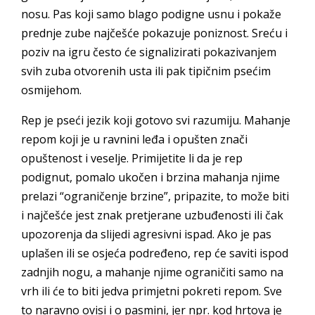
nosu. Pas koji samo blago podigne usnu i pokaže
prednje zube najčešće pokazuje poniznost. Sreću i
poziv na igru često će signalizirati pokazivanjem
svih zuba otvorenih usta ili pak tipičnim psećim
osmijehom.
Rep je pseći jezik koji gotovo svi razumiju. Mahanje
repom koji je u ravnini leđa i opušten znači
opuštenost i veselje. Primijetite li da je rep
podignut, pomalo ukočen i brzina mahanja njime
prelazi “ograničenje brzine”, pripazite, to može biti
i najčešće jest znak pretjerane uzbuđenosti ili čak
upozorenja da slijedi agresivni ispad. Ako je pas
uplašen ili se osjeća podređeno, rep će saviti ispod
zadnjih nogu, a mahanje njime ograničiti samo na
vrh ili će to biti jedva primjetni pokreti repom. Sve
to naravno ovisi i o pasmini, jer npr. kod hrtova je