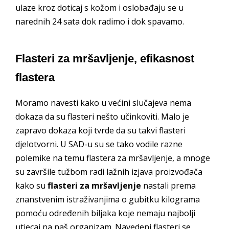
ulaze kroz doticaj s kožom i oslobađaju se u
narednih 24 sata dok radimo i dok spavamo.
Flasteri za mršavljenje, efikasnost
flastera
Moramo navesti kako u većini slučajeva nema
dokaza da su flasteri nešto učinkoviti. Malo je
zapravo dokaza koji tvrde da su takvi flasteri
djelotvorni. U SAD-u su se tako vodile razne
polemike na temu flastera za mršavljenje, a mnoge
su završile tužbom radi lažnih izjava proizvođača
kako su
flasteri za mršavljenje
nastali prema
znanstvenim istraživanjima o gubitku kilograma
pomoću određenih biljaka koje nemaju najbolji
utjecaj na naš organizam. Navedeni flasteri se