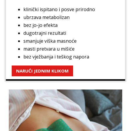
klinički ispitano i posve prirodno
ubrzava metabolizan
bez jo-jo efekta
dugotrajni rezultati
smanjuje viška masnoće
masti pretvara u mišiće
bez vježbanja i teškog napora
NARUĆI JEDNIM KLIKOM