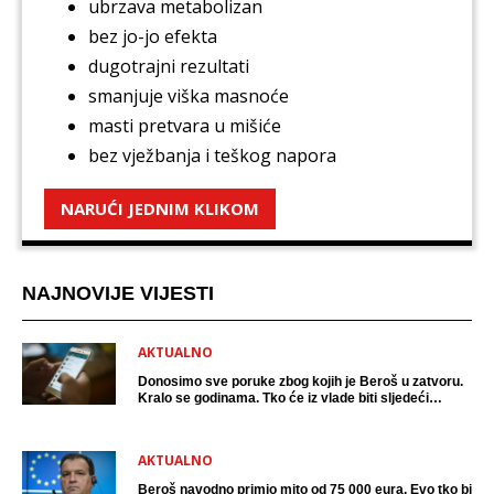
ubrzava metabolizan
bez jo-jo efekta
dugotrajni rezultati
smanjuje viška masnoće
masti pretvara u mišiće
bez vježbanja i teškog napora
NARUĆI JEDNIM KLIKOM
NAJNOVIJE VIJESTI
AKTUALNO
Donosimo sve poruke zbog kojih je Beroš u zatvoru.
Kralo se godinama. Tko će iz vlade biti sljedeći
uhićen?
AKTUALNO
Beroš navodno primio mito od 75 000 eura. Evo tko bi