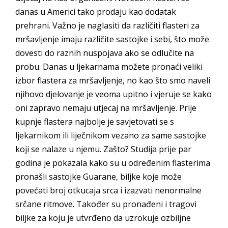
danas u Americi tako prodaju kao dodatak
prehrani. Važno je naglasiti da različiti flasteri za
mršavljenje imaju različite sastojke i sebi, što može
dovesti do raznih nuspojava ako se odlučite na
probu. Danas u ljekarnama možete pronaći veliki
izbor flastera za mršavljenje, no kao što smo naveli
njihovo djelovanje je veoma upitno i vjeruje se kako
oni zapravo nemaju utjecaj na mršavljenje. Prije
kupnje flastera najbolje je savjetovati se s
ljekarnikom ili liječnikom vezano za same sastojke
koji se nalaze u njemu. Zašto? Studija prije par
godina je pokazala kako su u određenim flasterima
pronašli sastojke Guarane, biljke koje može
povećati broj otkucaja srca i izazvati nenormalne
srčane ritmove. Također su pronađeni i tragovi
biljke za koju je utvrđeno da uzrokuje ozbiljne