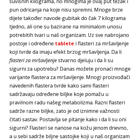
suvišnih kilograma, no mnogima je ovaj put težak i
pun odricanja na koje nisu spremni. Mnoge brze
dijete također navode gubitak do čak 7 kilograma
tjedno, ali one su bazirane na minimalom unosu
potrebitih tvari u naš organizam. Uz sve nabrojano
postoje i određene
tablete
i flasteri za mršavljenje
koji tvrde da imaju efekt brzog mršavljenja. Da li
flasteri za mršavljenje
stvarno djeluju i da li su
sigurni za upotrebu? Danas možete pronaći mnoge
varijante flastera za mršavljenje. Mnogi proizvođači
navedenih flastera tvrde kako sami flasteri
sadržavaju određene biljke koje pomažu u
pravilnom radu našeg metabolizma. Razni flasteri
sadrže razne biljke, zato je od iznimne važnosti
čitati sastav. Postavlja se pitanje kako i da li su oni
sigurni? Flasteri se nanose na kožu jenom dnevno,
a u sebi sadrže biljne sastojke koji u naš organizam