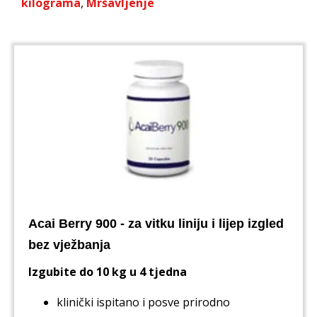
kilograma
,
Mršavljenje
Acai Berry 900 - za vitku liniju i lijep izgled
bez vježbanja
Izgubite do 10 kg u 4 tjedna
klinički ispitano i posve prirodno