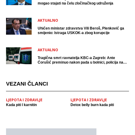
mogao stajati na čelu zločinačkog udruženja
AKTUALNO
Uhićen ministar zdravstva Vili Beroš, Plenković ga
smijenio: Istraga USKOK-a zbog korupcije
AKTUALNO
Tragična smrt ravnatelja KBC-a Zagreb: Ante
Ćorušić preminuo nakon pada u bolnici, policija na
mjestu događaja
VEZANI ČLANCI
LJEPOTA I ZDRAVLJE
LJEPOTA I ZDRAVLJE
Kada piti l karnitin
Detox belly burn kada piti