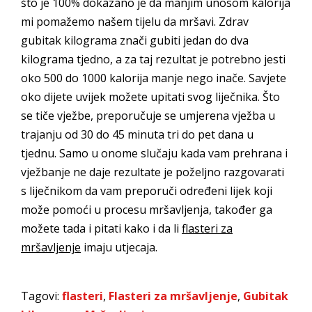
što je 100% dokazano je da manjim unosom kalorija
mi pomažemo našem tijelu da mršavi. Zdrav
gubitak kilograma znači gubiti jedan do dva
kilograma tjedno, a za taj rezultat je potrebno jesti
oko 500 do 1000 kalorija manje nego inače. Savjete
oko dijete uvijek možete upitati svog liječnika. Što
se tiče vježbe, preporučuje se umjerena vježba u
trajanju od 30 do 45 minuta tri do pet dana u
tjednu. Samo u onome slučaju kada vam prehrana i
vježbanje ne daje rezultate je poželjno razgovarati
s liječnikom da vam preporuči određeni lijek koji
može pomoći u procesu mršavljenja, također ga
možete tada i pitati kako i da li
flasteri za
mršavljenje
imaju utjecaja.
Tagovi:
flasteri
,
Flasteri za mršavljenje
,
Gubitak